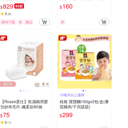
829
160
85折
$
$
5
(
6
)
限時下殺
券
贈品
券
10個月以上適用
【Roaze柔仕】乾濕兩用嬰
桂格 寶寶麵150gx3包/盒(番
兒紗布毛巾-纖柔款80抽
茄豬肉/干貝菇菇)
75
299
$
$
5
(
1
)