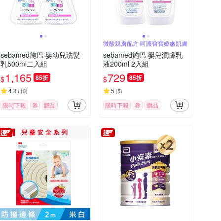
微酸親膚配方 呵護寶寶嬌嫩肌膚
sebamed施巴 嬰幼兒洗髮
sebamed施巴 嬰兒潤膚乳
乳500ml二入組
液200ml 2入組
1,165
729
85折
85折
$
$
4.8
5
(
10
)
(
5
)
限時下殺
券
贈品
限時下殺
券
贈品