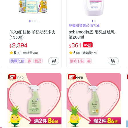
乾敏肌寶寶必備乳液
(6入組)桂格 羊奶幼兒多力
sebamed施巴 嬰兒舒敏乳
(1350g)
液200ml
2,394
361
85折
$
$
5
5
(
1
)
總銷量>50
(
3
)
總銷量>50
挑戰低價
券
贈品
限時下殺
券