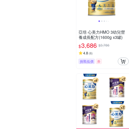
亞培 心美力HMO 3幼兒營
養成長配方(1600g x3罐)
3,686
$3,786
$
4.8
(
6
)
挑戰低價
券