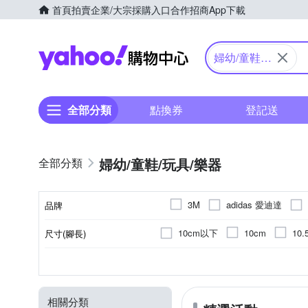
首頁
拍賣
企業/大宗採購入口
合作招商
App下載
Yahoo購物中心
婦幼/童鞋/
玩具/樂器
全部分類
點換券
登記送
婦幼/童鞋/玩具/樂器
adidas 愛迪達
3M
品牌
Crocodile Junior 小鱷魚童裝
10cm以下
10cm
10.
尺寸(腳長)
品牌名稱
HolaLand 匯樂玩具
IFM
15.5cm
16cm
16.5c
運動鞋
2歲以上
交通工具
正常版型
休閒鞋/ 帆布鞋
6歲以上
熱門卡通商品
正常
偏大
1
XS
S
M
L
款式
顏色
適用年齡
種類
尺寸
版型
mamayo 媽媽友
Mimi&L
21.5cm
22cm
22.5c
夾克/棒球外套/運動外套
12歲
科學玩具
13歲
教具玩具
6~10歲
14歲
6
外
16~20cm
PiPPER STANDARD
PI
相關分類
POLO衫
0歲以上
角色扮演/家家酒
18個月以上
內褲
幼兒學習
背心外