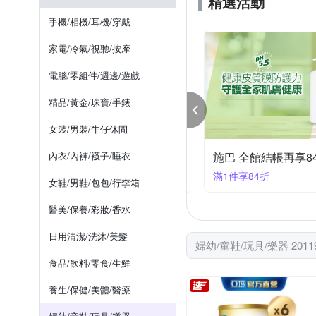
精選活動
Summer Love 夏之戀
S
短裙
洗衣精
罩衫/小外套
內褲
保溫瓶
角
手機/相機/耳機/穿戴
US BABY 優生
Viking T
棒球帽 / 鴨舌帽
口水巾/圍兜
便當盒
靴子
家電/冷氣/視聽/按摩
長襪
長裙
電腦/零組件/週邊/遊戲
精品/黃金/珠寶/手錶
女裝/男裝/牛仔休閒
親節限定｜滿2件享86折
內衣/內褲/襪子/睡衣
施巴 全館結帳再享8
件享86折
滿1件享84折
女鞋/男鞋/包包/行李箱
醫美/保養/彩妝/香水
日用清潔/洗沐/美髮
婦幼/童鞋/玩具/樂器 201
食品/飲料/零食/生鮮
養生/保健/美體/醫療