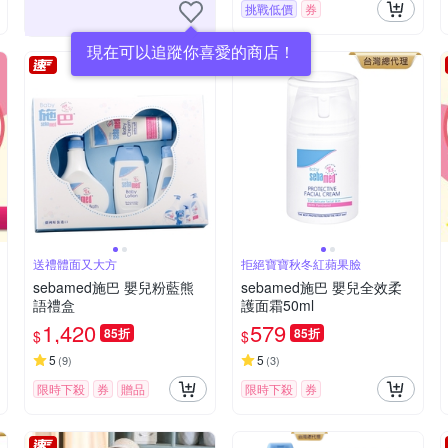
挑戰低價
券
現在可以追蹤你喜愛的商店！
送禮體面又大方
拒絕寶寶秋冬紅蘋果臉
sebamed施巴 嬰兒粉藍熊
sebamed施巴 嬰兒全效柔
語禮盒
護面霜50ml
1,420
579
85折
85折
$
$
5
5
(
9
)
(
3
)
限時下殺
券
贈品
限時下殺
券