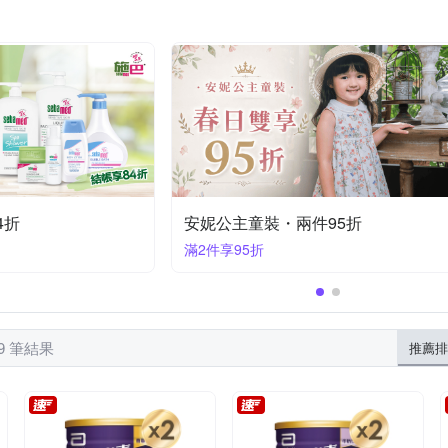
an-X
SKECHERS
SMISKI
Sonny Angel
Tiger Family
色扮演服
球類
短襪
嬰幼兒防護安全鎖
風衣/大衣
內搭褲/褲襪
毛帽
中筒襪
手作類
皮鞋/娃娃
碗
鞋全家福
其他品牌
安妮公主
小美樂
橘魔法
oys
洋娃娃類/配件
吊帶褲
衛生衣/衛生褲
黏土/動力沙/相關工具
斗篷披風
標準型
內搭褲襪
安撫玩偶
家居褲
4折
安妮公主童裝・兩件95折
滿2件享95折
19 筆結果
推薦排