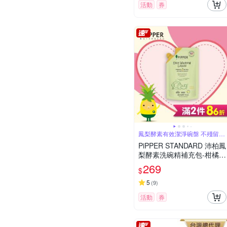
活動
券
鳳梨酵素有效潔淨碗盤 不殘留毒
素
PiPPER STANDARD 沛柏鳳
梨酵素洗碗精補充包-柑橘 7
50ml
269
$
5
(
9
)
活動
券