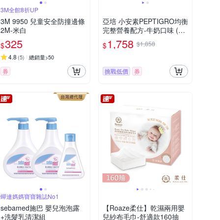
3M全館8折UP
3M 9950 兒童安全防撞邊條
亞培 小安素PEPTIGRO均衡
2M-米白
完整營養配方-牛奶口味 (85
0g x 2入)
325
1,758
$1,858
$
$
4.8
(
5
)
總銷量>50
券
挑戰低價
券
蟬連媽媽寶寶雜誌No1
sebamed施巴 嬰兒泡泡露
【Roaze柔仕】乾濕兩用嬰
+洗髮乳清潔組
兒紗布毛巾-舒適款160抽