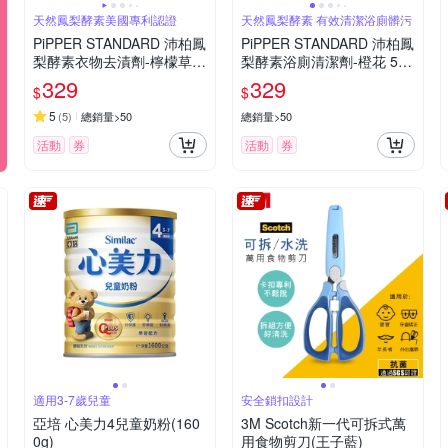
天然鳳梨酵素美國專利認證
天然鳳梨酵素 有效清潔浴廁髒污
PiPPER STANDARD 沛柏鳳
PiPPER STANDARD 沛柏鳳
梨酵素衣物去漬劑-檸檬草 4
梨酵素浴廁清潔劑-橙花 500
00ml
ml
329
329
$
$
5
(
5
)
總銷量>50
總銷量>50
活動
券
活動
券
適用3-7歲兒童
安全鎖扣設計
亞培 心美力4兒童奶粉(160
3M Scotch新一代可拆式萬
0g)
用食物剪刀(王子藍)