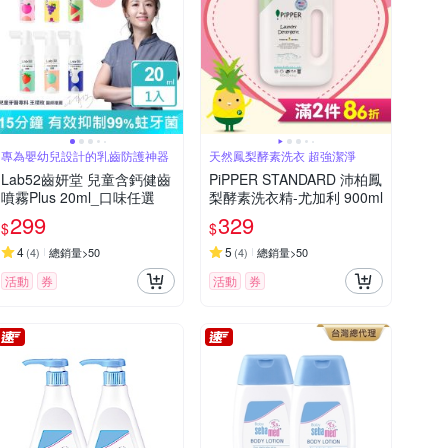
專為嬰幼兒設計的乳齒防護神器
天然鳳梨酵素洗衣 超強潔淨
Lab52齒妍堂 兒童含鈣健齒
PiPPER STANDARD 沛柏鳳
噴霧Plus 20ml_口味任選
梨酵素洗衣精-尤加利 900ml
299
329
$
$
4
5
(
4
)
總銷量>50
(
4
)
總銷量>50
活動
券
活動
券