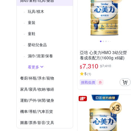
婦幼/童鞋/玩具/樂器
玩具/積木
童裝
童鞋
嬰幼兒食品
亞培 心美力HMO 3幼兒營
濕巾/清潔/保養
養成長配方(1600g x6罐)
7,310
$7,410
$
看更多
5
(
1
)
餐廚/杯瓶/淨水/寵物
挑戰低價
券
家具/寢具/收納/修繕
運動/戶外/休閒/健身
機車/導航/汽車百貨
圖書/票券/影音/文具