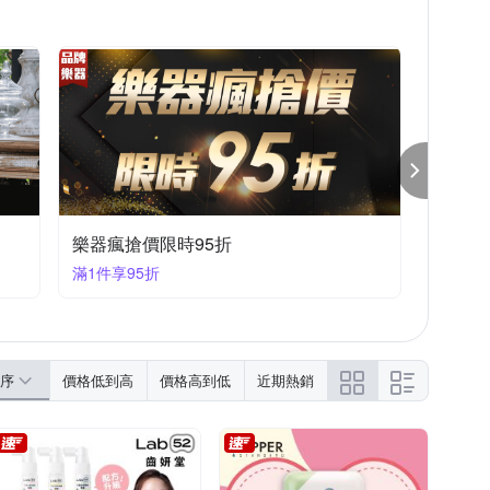
TAKARA TOMY
TAMA
鞋/公主鞋
妊娠保養
洋裝禮服
卡通商品
漁夫帽
寵物系列
賽先生科學工廠
泡泡水系列
多件式泳衣
湯匙
空心帽
防蚊液
室內拖鞋
便當袋
樂器瘋搶價限時95折
滿1件享95折
序
價格低到高
價格高到低
近期熱銷