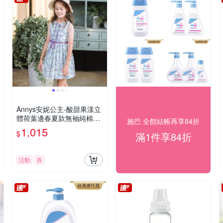
Annys安妮公主-酸甜果漾立
體荷葉邊春夏款無袖純棉綁
施巴 全館結帳再享84折
帶洋裝(3308綠色)
1,015
$
滿1件享84折
活動
券