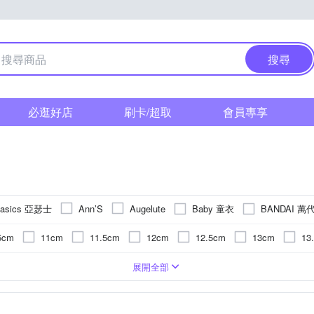
搜尋
必逛好店
刷卡/超取
會員專享
asics 亞瑟士
Baby 童衣
BANDAI 萬
Ann’S
Augelute
Disney 迪士尼
DIADORA
Dreams
EPOCH
FILA
5cm
11cm
11.5cm
12cm
12.5cm
13cm
13
KU.KU. 酷咕鴨
Lab52
E
iSFun
KAPPA
LOTTO
m
17cm
17.5cm
18cm
18.5cm
19cm
19.5
歲以上
T恤
公仔/模型/場景組合
偏小
3歲以上
運動褲/休閒褲
偏小(緊身窄版)
5歲
上衣
一般洋裝
6歲
偏大(寬鬆)
配件/配飾
3歲
造型上衣
寬楦
8歲
玩具周邊
針織衫/毛衣
4歲
童玩
7
XL
XXL
2L
3L
4L
3XL
4XL
5XL
展開全部
MOONSTAR 月星
ula
NIKE
NEW BALANCE
New Cla
m
23cm
23.5cm
24cm
24.5cm
25cm
25.5
個月以下
出套裝
填充玩具/玩偶
15歲以上
兔裝/連身衣/蝴蝶裝
2~5歲
2歲
繪畫
6個月~1歲
6個月以上
恐龍玩具
學步鞋
5歲以上
11~15歲
寶寶幼兒玩具
包屁衣
0-3個月
內搭褲
木製玩具
3-6
NB
Qman 啟蒙積木
QUAKER 桂格
SANRIO 三麗鷗
PPY
杯
套
7歲以上
隨行杯
二件式泳衣
4歲以上
保溫杯
褲裙
1歲以下
拼圖
襯衫
3個月以上
泳具/泳圈
背心/無袖T恤
10歲以上
樂器/聲光玩具
針織外套