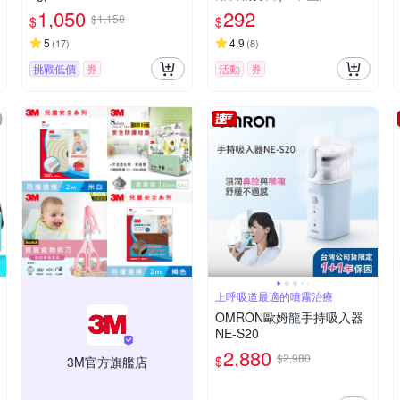
1,050
292
$1,150
$
$
5
4.9
(
17
)
(
8
)
挑戰低價
券
活動
券
上呼吸道最適的噴霧治療
OMRON歐姆龍手持吸入器
NE-S20
2,880
$2,980
$
3M官方旗艦店