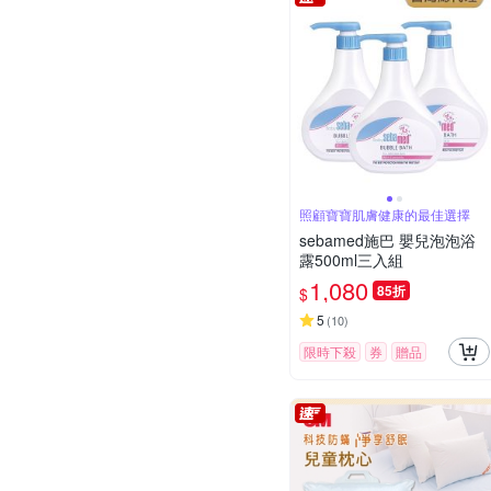
照顧寶寶肌膚健康的最佳選擇
sebamed施巴 嬰兒泡泡浴
露500ml三入組
1,080
85折
$
5
(
10
)
限時下殺
券
贈品