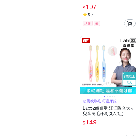
107
$
5
(
4
)
活動
券
超柔軟刷毛 呵護牙齦
Lab52齒妍堂 汪汪隊立大功
兒童萬毛牙刷(3入/組)
149
$