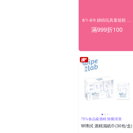
8/1-8/9 婦幼玩具童裝鞋 指定品滿999折100
滿999折100
75%食品級酒精 除菌清潔
W博拭 酒精濕紙巾(30包/盒)