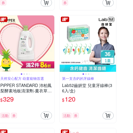
券
券
天然安心配方 幼童寵物首選
第一支含鈣的牙線棒
PiPPER STANDARD 沛柏鳳
Lab52齒妍堂 兒童牙線棒(3
梨酵素地板清潔劑-薰衣草 8
6入/盒)
00ml
329
120
$
$
活動
券
活動
券