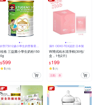
針對7到12歲小學生的營養需求
濕巾 OEKO-TEX認證 日本製
設計
桂格 三益菌小學生奶粉150
W博拭純水清淨棉(30包/
0g
盒，1包2片)
599
199
$
$
5
5
(
10
)
(
1
)
活動
券