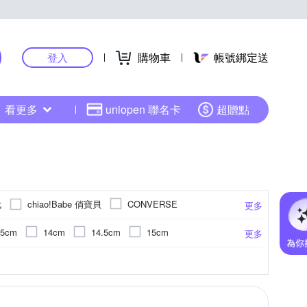
購物車
帳號綁定送
登入
看更多
uniopen 聯名卡
超贈點
代
chiao!Babe 俏寶貝
CONVERSE
更多
Fees 法緻
GIAT
GMP BABY
.5cm
14cm
14.5cm
15cm
更多
 齒妍堂
MIZUNO 美津濃
ModaCore 摩達客
cm
20cm
20.5cm
21cm
/陀螺/溜溜球/彈簧玩具
歲
童鞋
9歲
涼鞋/拖鞋
大人
積木
10歲
10cm以下
水壺/水瓶
11歲
6XL
FREE SIZE
更多
更多
更多
更多
OB 嚴選
ssic Toys
PUMA
26cm以上
cm
個月
成長內衣
髮飾
8歲以上
遙控/模型系列
鋪綿外套
1歲
牛仔褲
13歲以上
桌遊類
SEBAMED 施巴
SNOOPY 史努比
Skater
/毛衣外套
博弈
連身式
手帕 / 小方巾 / 澡巾
居家套裝/睡衣
盒玩