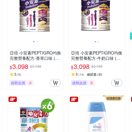
亞培 小安素PEPTIGRO均衡
亞培 小安素PEPTIGRO均衡
完整營養配方-香草口味 (16
完整營養配方-牛奶口味 (16
00g x 2入)
00g x 2入)
3,098
3,098
$3,198
$3,198
$
$
5
5
(
9
)
(
14
)
總銷量>50
挑戰低價
券
挑戰低價
券