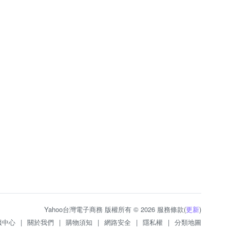
Yahoo台灣電子商務 版權所有 © 2026 服務條款(
更新
)
服中心
|
關於我們
|
購物須知
|
網路安全
|
隱私權
|
分類地圖