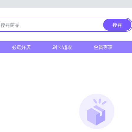
搜尋
必逛好店
刷卡/超取
會員專享