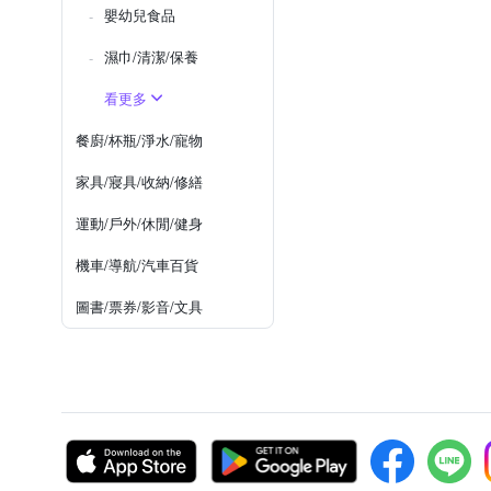
嬰幼兒食品
濕巾/清潔/保養
看更多
餐廚/杯瓶/淨水/寵物
家具/寢具/收納/修繕
運動/戶外/休閒/健身
機車/導航/汽車百貨
圖書/票券/影音/文具