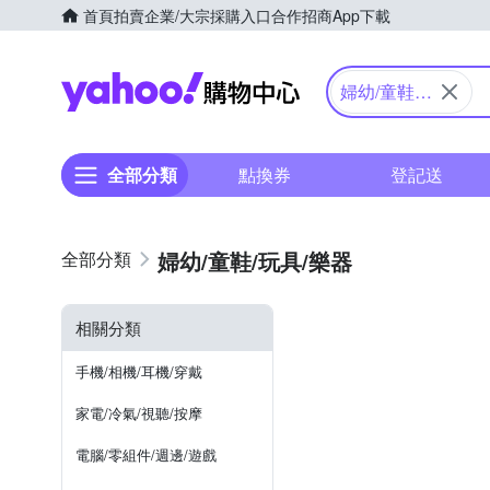
首頁
拍賣
企業/大宗採購入口
合作招商
App下載
Yahoo購物中心
婦幼/童鞋/
玩具/樂器
全部分類
點換券
登記送
婦幼/童鞋/玩具/樂器
相關分類
手機/相機/耳機/穿戴
家電/冷氣/視聽/按摩
電腦/零組件/週邊/遊戲