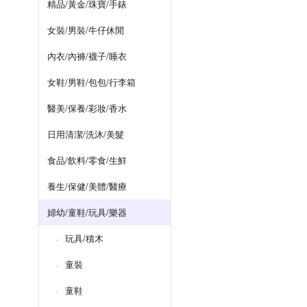
精品/黃金/珠寶/手錶
女裝/男裝/牛仔休閒
內衣/內褲/襪子/睡衣
女鞋/男鞋/包包/行李箱
醫美/保養/彩妝/香水
日用清潔/洗沐/美髮
食品/飲料/零食/生鮮
養生/保健/美體/醫療
婦幼/童鞋/玩具/樂器
玩具/積木
童裝
童鞋