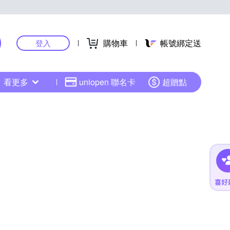
購物車
帳號綁定送
登入
看更多
uniopen 聯名卡
超贈點