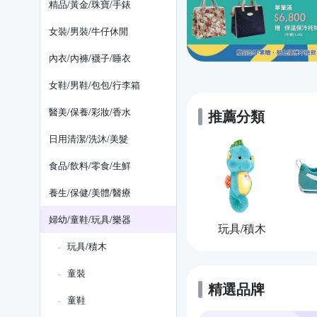
精品/黃金/珠寶/手錶
女裝/男裝/牛仔休閒
內衣/內褲/襪子/睡衣
女鞋/男鞋/包包/行李箱
醫美/保養/彩妝/香水
推薦分類
日用清潔/洗沐/美髮
食品/飲料/零食/生鮮
養生/保健/美體/醫療
婦幼/童鞋/玩具/樂器
玩具/積木
玩具/積木
童裝
精選品牌
童鞋