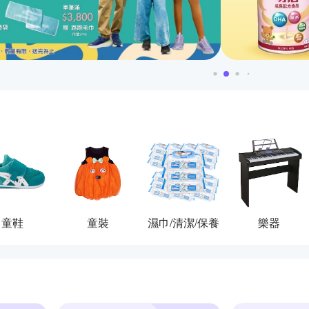
童鞋
童裝
濕巾/清潔/保養
樂器