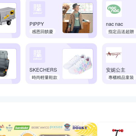
PIPPY
nac nac
感恩回饋慶
指定品送超贈
點
SKECHERS
安妮公主
時尚輕量鞋款
專櫃精品童裝
推薦活動