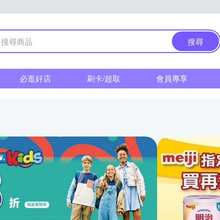
搜尋
必逛好店
刷卡/超取
會員專享