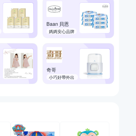
Baan 貝恩
媽媽安心品牌
奇哥
小巧好帶外出
育兒