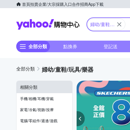
首頁
拍賣
企業/大宗採購入口
合作招商
App下載
Yahoo購物中心
婦幼/童鞋/
玩具/樂器
全部分類
點換券
登記送
婦幼/童鞋/玩具/樂器
相關分類
手機/相機/耳機/穿戴
家電/冷氣/視聽/按摩
電腦/零組件/週邊/遊戲