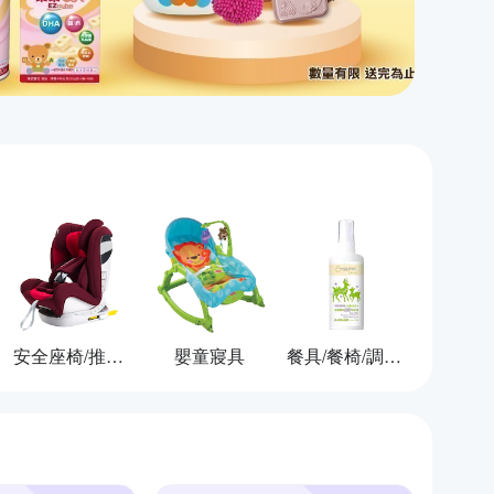
安全座椅/推車/背巾
嬰童寢具
餐具/餐椅/調理用品