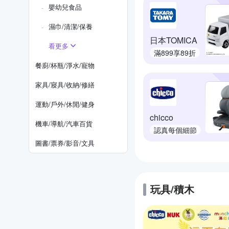
嬰幼兒食品
濕巾/清潔/保養
日本TOMICA
看更多
滿899享89折
餐廚/杯瓶/淨水/寵物
家具/寢具/收納/修繕
運動/戶外/休閒/健身
chicco
機車/導航/汽車百貨
認真每個細節
圖書/票券/影音/文具
玩具/積木
的優惠