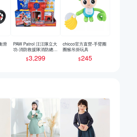
平衡滑
PAW Patrol 汪汪隊立大
chicco官方直營-手臂圈
功-消防救援隊消防總部
圈猴吊掛玩具
場景遊戲組_SUNUP
3,299
245
$
$