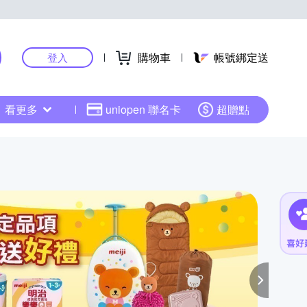
購物車
帳號綁定送
登入
看更多
uniopen 聯名卡
超贈點