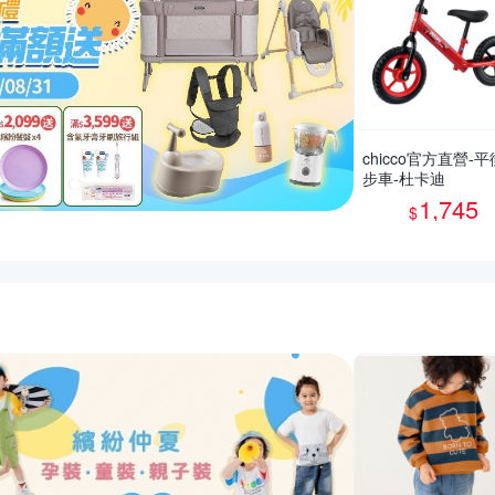
chicco官方直營-
步車-杜卡迪
1,745
$
活動