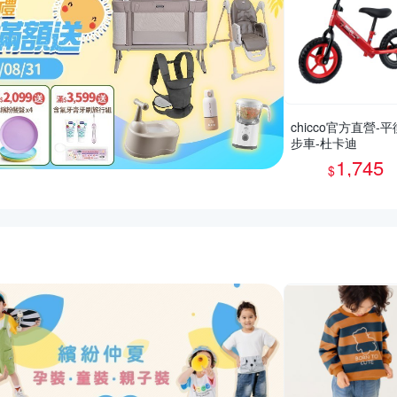
chicco官方直營-
步車-杜卡迪
1,745
$
活動