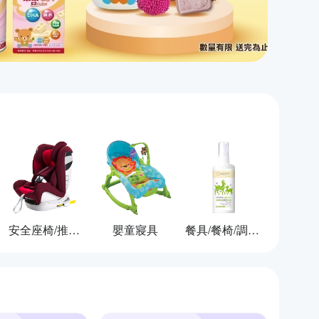
安全座椅/推車/背巾
嬰童寢具
餐具/餐椅/調理用品