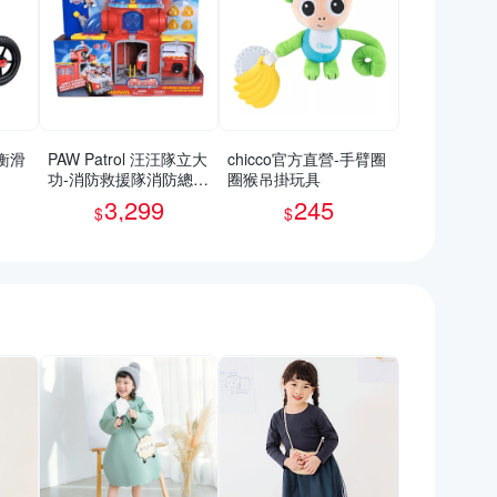
平衡滑
PAW Patrol 汪汪隊立大
chicco官方直營-手臂圈
功-消防救援隊消防總部
圈猴吊掛玩具
場景遊戲組_SUNUP
3,299
245
$
$