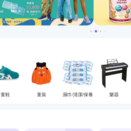
童鞋
童裝
濕巾/清潔/保養
樂器