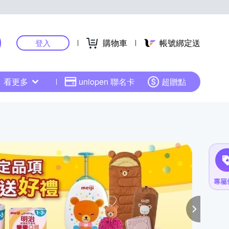
購物車
帳號綁定送
登入
看更多
uniopen 聯名卡
超贈點