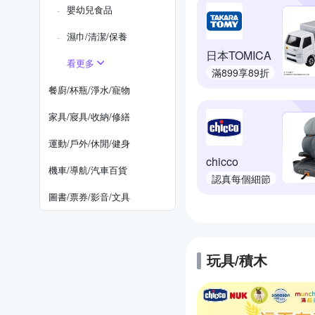
嬰幼兒食品
濕巾/清潔/保養
日本TOMICA
看更多
滿899享89折
餐廚/杯瓶/淨水/寵物
家具/寢具/收納/修繕
運動/戶外/休閒/健身
chicco
機車/導航/汽車百貨
認真每個細節
圖書/票券/影音/文具
玩具/積木
的優惠