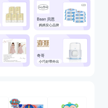
Baan 貝恩
媽媽安心品牌
奇哥
小巧好帶外出
育兒