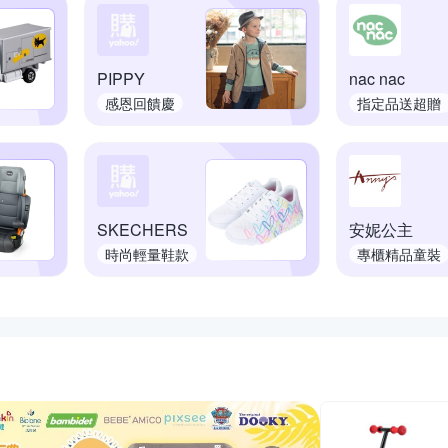
PIPPY
nac nac
感恩回饋慶
指定品送超贈
點
SKECHERS
安妮公主
時尚輕量鞋款
專櫃精品童裝
推薦活動