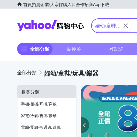
首頁
拍賣
企業/大宗採購入口
合作招商
App下載
Yahoo購物中心
婦幼/童鞋/
玩具/樂器
全部分類
點換券
登記送
婦幼/童鞋/玩具/樂器
相關分類
手機/相機/耳機/穿戴
家電/冷氣/視聽/按摩
電腦/零組件/週邊/遊戲