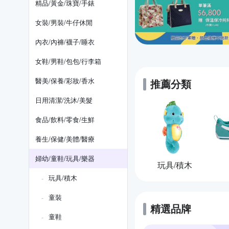
精品/黃金/珠寶/手錶
女裝/男裝/牛仔休閒
內衣/內褲/襪子/睡衣
女鞋/男鞋/包包/行李箱
醫美/保養/彩妝/香水
推薦分類
日用清潔/洗沐/美髮
食品/飲料/零食/生鮮
養生/保健/美體/醫療
婦幼/童鞋/玩具/樂器
玩具/積木
玩具/積木
童裝
精選品牌
童鞋