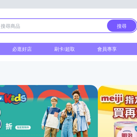
搜尋
必逛好店
刷卡/超取
會員專享