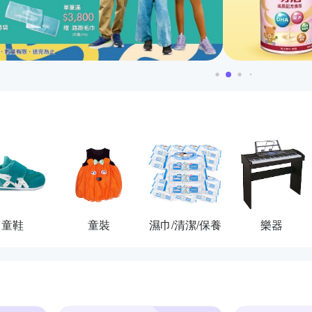
童鞋
童裝
濕巾/清潔/保養
樂器