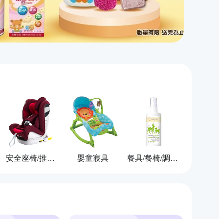
安全座椅/推車/背巾
嬰童寢具
餐具/餐椅/調理用品