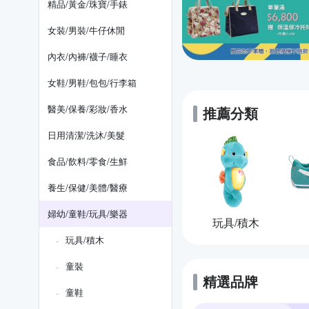
精品/黃金/珠寶/手錶
女裝/男裝/牛仔休閒
內衣/內褲/襪子/睡衣
女鞋/男鞋/包包/行李箱
醫美/保養/彩妝/香水
推薦分類
日用清潔/洗沐/美髮
食品/飲料/零食/生鮮
養生/保健/美體/醫療
婦幼/童鞋/玩具/樂器
玩具/積木
玩具/積木
童裝
精選品牌
童鞋