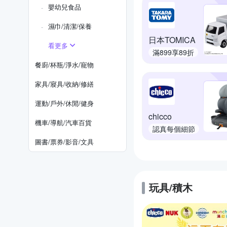
嬰幼兒食品
濕巾/清潔/保養
日本TOMICA
看更多
滿899享89折
餐廚/杯瓶/淨水/寵物
家具/寢具/收納/修繕
運動/戶外/休閒/健身
chicco
機車/導航/汽車百貨
認真每個細節
圖書/票券/影音/文具
玩具/積木
的優惠