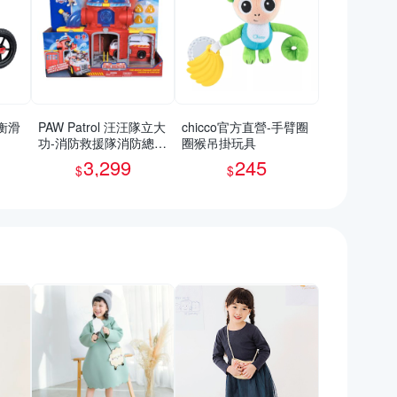
平衡滑
PAW Patrol 汪汪隊立大
chicco官方直營-手臂圈
功-消防救援隊消防總部
圈猴吊掛玩具
場景遊戲組_SUNUP
3,299
245
$
$