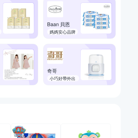
Baan 貝恩
媽媽安心品牌
奇哥
小巧好帶外出
育兒