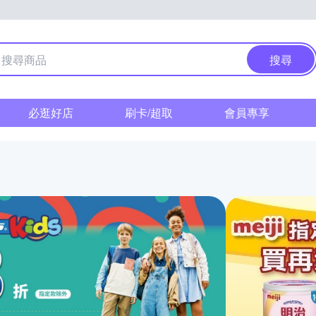
搜尋
必逛好店
刷卡/超取
會員專享