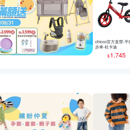
chicco官方直營-
步車-杜卡迪
1,745
$
活動