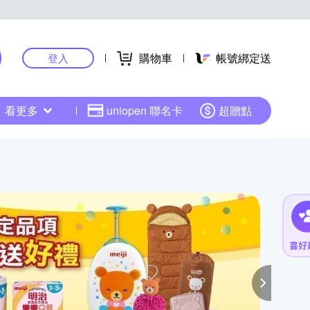
購物車
帳號綁定送
登入
看更多
uniopen 聯名卡
超贈點