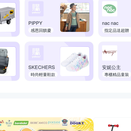
PIPPY
nac nac
感恩回饋慶
指定品送超贈
點
SKECHERS
安妮公主
時尚輕量鞋款
專櫃精品童裝
推薦活動