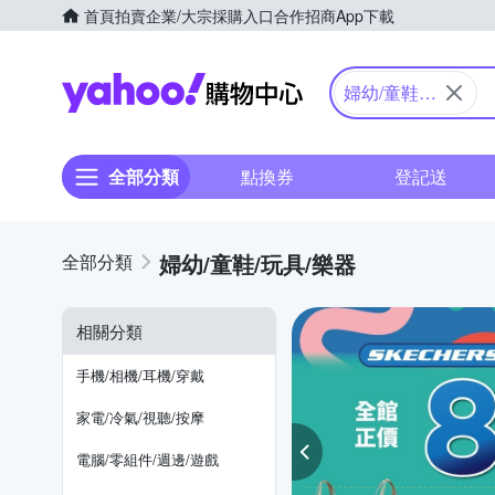
首頁
拍賣
企業/大宗採購入口
合作招商
App下載
Yahoo購物中心
婦幼/童鞋/
玩具/樂器
全部分類
點換券
登記送
婦幼/童鞋/玩具/樂器
相關分類
手機/相機/耳機/穿戴
家電/冷氣/視聽/按摩
電腦/零組件/週邊/遊戲