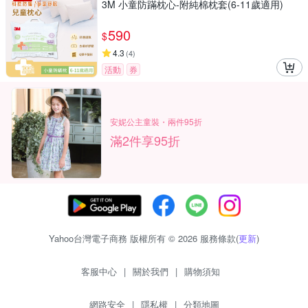
3M 小童防蹣枕心-附純棉枕套(6-11歲適用)
590
$
4.3
(
4
)
活動
券
安妮公主童裝・兩件95折
滿2件享95折
Yahoo台灣電子商務 版權所有 © 2026 服務條款(
更新
)
客服中心
|
關於我們
|
購物須知
網路安全
|
隱私權
|
分類地圖