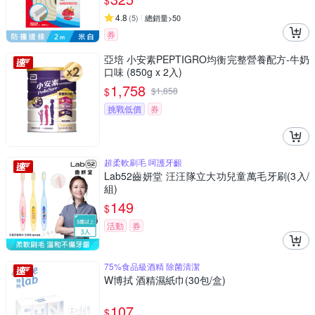
$
4.8
(
5
)
總銷量>50
券
亞培 小安素PEPTIGRO均衡完整營養配方-牛奶
口味 (850g x 2入)
1,758
$
$
1,858
挑戰低價
券
超柔軟刷毛 呵護牙齦
Lab52齒妍堂 汪汪隊立大功兒童萬毛牙刷(3入/
組)
149
$
活動
券
75%食品級酒精 除菌清潔
W博拭 酒精濕紙巾(30包/盒)
107
$