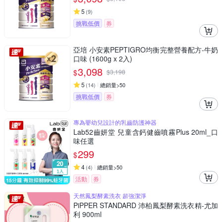
5
(
9
)
挑戰低價
券
亞培 小安素PEPTIGRO均衡完整營養配方-牛奶
口味 (1600g x 2入)
3,098
$
$
3,198
5
(
14
)
總銷量>50
挑戰低價
券
專為嬰幼兒設計的乳齒防護神器
Lab52齒妍堂 兒童含鈣健齒噴霧Plus 20ml_口
味任選
299
$
4
(
4
)
總銷量>50
活動
券
天然鳳梨酵素洗衣 超強潔淨
PiPPER STANDARD 沛柏鳳梨酵素洗衣精-尤加
利 900ml