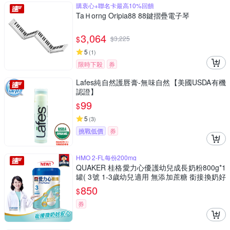
購衷心+聯名卡最高10%回饋
TaＨorng Oripia88 88鍵摺疊電子琴
3,064
$
$
3,225
5
(
1
)
限時下殺
券
Lafes純自然護唇膏-無味自然【美國USDA有機
認證】
99
$
5
(
3
)
挑戰低價
券
HMO 2-FL每份200mg
QUAKER 桂格愛力心優護幼兒成長奶粉800g*1
罐( 3號 1-3歲幼兒適用 無添加蔗糖 銜接換奶好
安心)
850
$
券