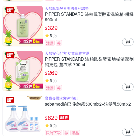
天然鳳梨酵素美國專利認證
PiPPER STANDARD 沛柏鳳梨酵素洗碗精-柑橘
900ml
329
$
5
(
2
)
活動
券
天然安心配方 幼童寵物首選
PiPPER STANDARD 沛柏鳳梨酵素地板清潔劑
補充包-薰衣草 700ml
269
$
5
(
1
)
活動
券
寶寶專屬洗髮沐浴組
sebamed施巴 泡泡露500mlx2+洗髮乳50mlx2
829
$
85折
5
(
2
)
限時下殺
券
贈品