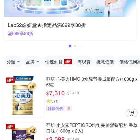
Lab52齒妍堂★指定品滿699享88折
滿699享88折
分類
品牌
快速到貨
有現貨
挑戰低價
價格低到
亞培 心美力HMO 3幼兒營養成長配方(1600g x
6罐)
7,310
$
$
7,410
5
(
1
)
挑戰低價
券
亞培 小安素PEPTIGRO均衡完整營養配方-香草
口味 (1600g x 2入)
3,098
$
$
3,198