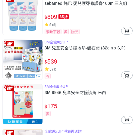
sebamed 施巴 嬰兒護臀修護膏100ml三入組
809
$
85折
5
(
5
)
限時下殺
券
贈品
3M全館8折UP
3M 兒童安全防撞地墊-礦石藍 (32cm x 6片)
539
$
5
(
1
)
券
3M全館8折UP
3M 9946 兒童安全防撞護角-米白
175
$
券
全館8折UP 滿額再送贈