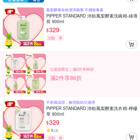
鳳梨酵素有效潔淨碗盤 不殘留毒素
PiPPER STANDARD 沛柏鳳梨酵素洗碗精-綠薄
荷 900ml
329
$
活動
券
父親節限定｜滿2件享86折
滿2件享86折
不刺激認證，敏弱肌幼兒適用
PiPPER STANDARD 沛柏鳳梨酵素洗衣精-檸檬
草 900ml
329
$
5
(
2
)
活動
券