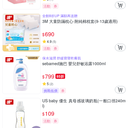
活動
券
全館8折UP 滿額再送贈
3M 大童防蹣枕心-附純棉枕套(9-13歲適用)
690
$
4.9
(
5
)
活動
券
保水滋潤 舒緩寶寶乾癢肌
sebamed施巴 嬰兒舒敏浴露1000ml
799
$
85折
5
(
2
)
挑戰低價
券
US baby 優生 真母感玻璃奶瓶(一般口徑240m
l)
109
$
活動
券