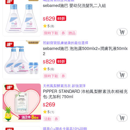
sebamed施巴 嬰幼兒洗髮乳二入組
629
$
85折
5
(
8
)
限時下殺
券
贈品
照顧寶寶肌膚健康的最佳選擇
sebamed施巴 泡泡露500mlx2+潤膚乳液50mlx
2
829
$
85折
5
(
6
)
限時下殺
券
天然鳳梨酵素洗衣 超強潔淨
PiPPER STANDARD 沛柏鳳梨酵素洗衣精補充
包-尤加利 750ml
269
$
5
(
1
)
活動
券
購衷心+聯名卡最高10%回饋