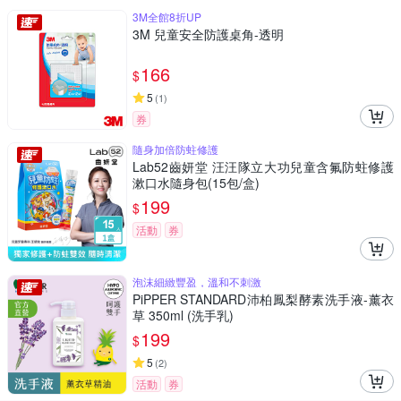
3M全館8折UP
3M 兒童安全防護桌角-透明
166
$
5
(
1
)
券
隨身加倍防蛀修護
Lab52齒妍堂 汪汪隊立大功兒童含氟防蛀修護
漱口水隨身包(15包/盒)
199
$
活動
券
泡沫細緻豐盈，溫和不刺激
PiPPER STANDARD沛柏鳳梨酵素洗手液-薰衣
草 350ml (洗手乳)
199
$
5
(
2
)
活動
券