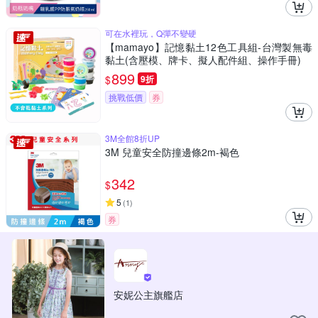
可在水裡玩，Q彈不變硬
【mamayo】記憶黏土12色工具組-台灣製無毒
黏土(含壓模、牌卡、擬人配件組、操作手冊)
899
$
9折
挑戰低價
券
3M全館8折UP
3M 兒童安全防撞邊條2m-褐色
342
$
5
(
1
)
券
安妮公主旗艦店