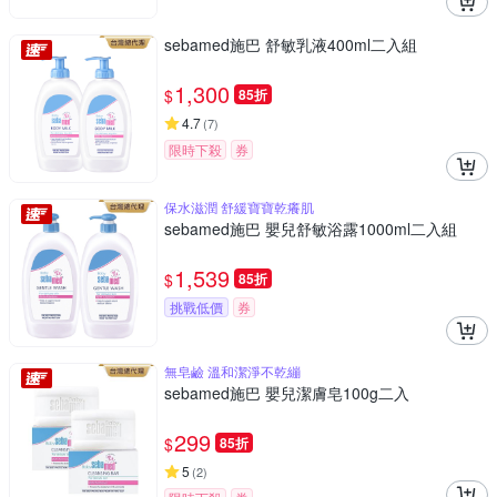
sebamed施巴 舒敏乳液400ml二入組
1,300
$
85折
4.7
(
7
)
限時下殺
券
保水滋潤 舒緩寶寶乾癢肌
sebamed施巴 嬰兒舒敏浴露1000ml二入組
1,539
$
85折
挑戰低價
券
無皂鹼 溫和潔淨不乾繃
sebamed施巴 嬰兒潔膚皂100g二入
299
$
85折
5
(
2
)