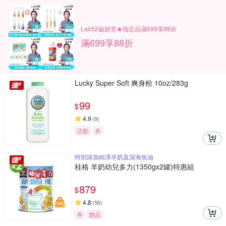
Lab52齒妍堂★指定品滿699享88折
滿699享88折
Lucky Super Soft 爽身粉 10oz/283g
99
$
4.9
(
9
)
活動
券
特別添加純淨羊奶及深海魚油
桂格 羊奶幼兒多力(1350gx2罐)特惠組
879
$
4.8
(
56
)
券
贈品