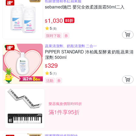
拒絕寶寶秋冬紅蘋果臉
sebamed施巴 嬰兒全效柔護面霜50ml二入
1,030
$
85折
5
(
8
)
限時下殺
券
蔬果清潔劑、奶瓶清潔劑 二合一
PiPPER STANDARD 沛柏鳳梨酵素奶瓶蔬果清
潔劑 500ml
329
$
5
(
1
)
活動
券
樂器瘋搶價限時95折
滿1件享95折
喝護寶寶頭皮與髮絲