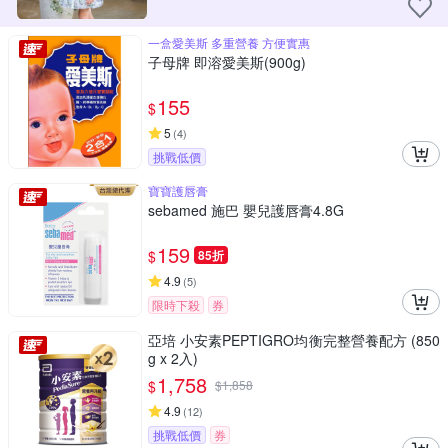
一盒愛美斯 多重營養 方便實惠
子母牌 即溶愛美斯(900g)
155
$
5
(
4
)
挑戰低價
寶寶護唇膏
sebamed 施巴 嬰兒護唇膏4.8G
159
$
85折
4.9
(
5
)
限時下殺
券
亞培 小安素PEPTIGRO均衡完整營養配方 (850
g x 2入)
1,758
$
$
1,858
4.9
(
12
)
挑戰低價
券