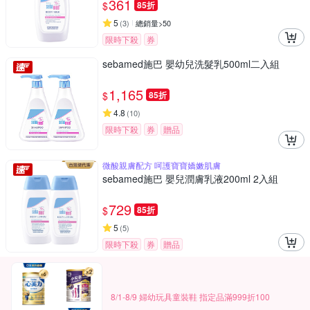
361
$
85折
5
(
3
)
總銷量>50
限時下殺
券
sebamed施巴 嬰幼兒洗髮乳500ml二入組
1,165
$
85折
4.8
(
10
)
限時下殺
券
贈品
微酸親膚配方 呵護寶寶嬌嫩肌膚
sebamed施巴 嬰兒潤膚乳液200ml 2入組
729
$
85折
5
(
5
)
限時下殺
券
贈品
8/1-8/9 婦幼玩具童裝鞋 指定品滿999折100