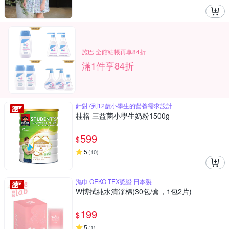
施巴 全館結帳再享84折
滿1件享84折
針對7到12歲小學生的營養需求設計
桂格 三益菌小學生奶粉1500g
599
$
5
(
10
)
濕巾 OEKO-TEX認證 日本製
W博拭純水清淨棉(30包/盒，1包2片)
199
$
5
(
1
)