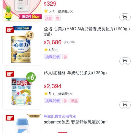
329
$
5
(
4
)
總銷量>50
活動
券
亞培 心美力HMO 3幼兒營養成長配方(1600g x
3罐)
3,686
$
$
3,786
4.8
(
6
)
挑戰低價
券
(6入組)桂格 羊奶幼兒多力(1350g)
2,394
$
5
(
1
)
總銷量>50
挑戰低價
券
贈品
乾敏肌寶寶必備乳液
sebamed施巴 嬰兒舒敏乳液200ml