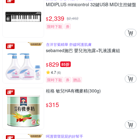
MIDIPLUS minicontrol 32鍵USB MIDI主控鍵盤
2,339
$
$
2,462
限時下殺
券
含洋甘菊精華 舒緩呵護肌膚
sebamed施巴 嬰兒泡泡露+乳液護膚組
829
$
85折
4.7
(
6
)
限時下殺
券
贈品
桂格 敏兒HA有機麥精(300g)
315
$
呵護寶寶屁屁的好幫手