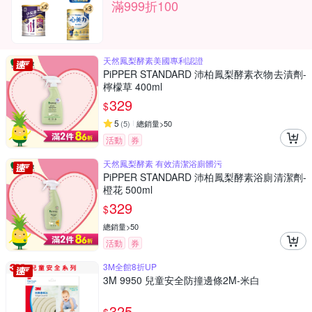
滿999折100
天然鳳梨酵素美國專利認證
PiPPER STANDARD 沛柏鳳梨酵素衣物去漬劑-
檸檬草 400ml
329
$
5
(
5
)
總銷量>50
活動
券
天然鳳梨酵素 有效清潔浴廁髒污
PiPPER STANDARD 沛柏鳳梨酵素浴廁清潔劑-
橙花 500ml
329
$
總銷量>50
活動
券
3M全館8折UP
3M 9950 兒童安全防撞邊條2M-米白
325