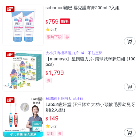
sebamed施巴 嬰兒護膚膏200ml 2入組
759
$
85折
5
(
3
)
限時下殺
券
大小只有標準磁力片1/4，不佔空間
【mamayo】星鑽磁力片-滾球城堡夢幻組 (100
pcs)
1,799
$
券
極纖刷毛 呵護幼兒牙齦
Lab52齒妍堂 汪汪隊立大功小頭軟毛嬰幼兒牙
刷(2入/組)
149
$
5
(
2
)
活動
券