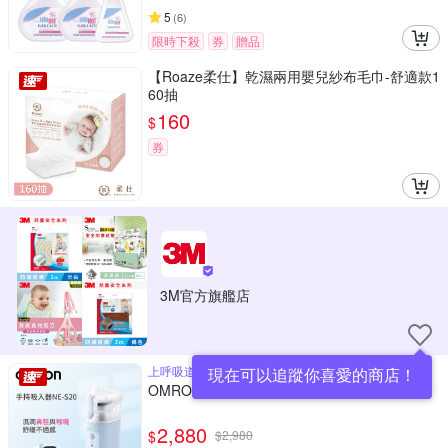
5
(
6
)
限時下殺
券
贈品
【Roaze柔仕】乾濕兩用嬰兒紗布毛巾-舒適款1
60抽
160
$
券
3M官方旗艦店
上呼吸道最適的噴霧治療
現在可以追蹤你喜愛的商店！
OMRON歐姆龍手持吸入器NE-S20
2,880
$
$
2,980