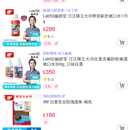
限時下殺
券
檢測口腔清潔一目了然
Lab52齒妍堂 汪汪隊立大功學習刷牙漱口水170
g
299
$
5
(
1
)
活動
券
防蛀雙效 深入齒縫
Lab52齒妍堂 汪汪隊立大功兒童含氟防蛀修護
漱口水300g_口味任選
350
$
5
(
3
)
活動
券
3M全館8折UP
3M 兒童安全防撞護角-褐色
166
$
券