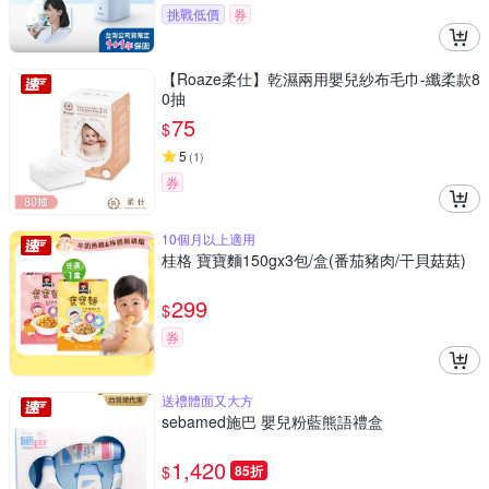
挑戰低價
券
【Roaze柔仕】乾濕兩用嬰兒紗布毛巾-纖柔款8
0抽
75
$
5
(
1
)
券
10個月以上適用
桂格 寶寶麵150gx3包/盒(番茄豬肉/干貝菇菇)
299
$
券
送禮體面又大方
sebamed施巴 嬰兒粉藍熊語禮盒
1,420
$
85折