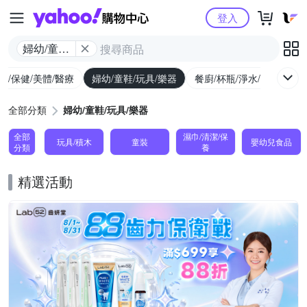
Yahoo購物中心
登入
婦幼/童鞋/
玩具/樂器
生/保健/美體/醫療
婦幼/童鞋/玩具/樂器
餐廚/杯瓶/淨水/寵物
家
全部分類
婦幼/童鞋/玩具/樂器
全部
濕巾/清潔/保
玩具/積木
童裝
嬰幼兒食品
分類
養
精選活動