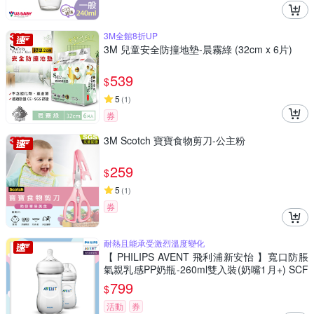
3M全館8折UP
3M 兒童安全防撞地墊-晨霧綠 (32cm x 6片)
539
$
5
(
1
)
券
3M Scotch 寶寶食物剪刀-公主粉
259
$
5
(
1
)
券
耐熱且能承受激烈溫度變化
【 PHILIPS AVENT 飛利浦新安怡 】寬口防脹
氣親乳感PP奶瓶-260ml雙入裝(奶嘴1月+) SCF
693/23
799
$
活動
券