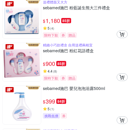
送禮體面又大方
sebamed施巴 粉藍誕生熊大三件禮盒
1,180
$
85折
5
(
4
)
限時下殺
券
贈品
精緻小巧款禮盒 自用送禮兩相宜
sebamed施巴 粉紅花語禮盒
900
$
85折
4.4
(
8
)
限時下殺
券
贈品
sebamed施巴 嬰兒泡泡浴露500ml
399
$
84折
5
(
1
)
挑戰低價
券