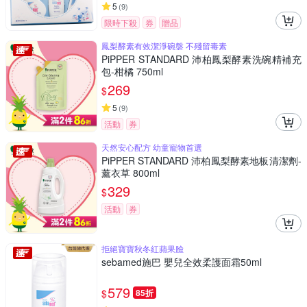
5
(
9
)
限時下殺
券
贈品
鳳梨酵素有效潔淨碗盤 不殘留毒素
PiPPER STANDARD 沛柏鳳梨酵素洗碗精補充
包-柑橘 750ml
269
$
5
(
9
)
活動
券
天然安心配方 幼童寵物首選
PiPPER STANDARD 沛柏鳳梨酵素地板清潔劑-
薰衣草 800ml
329
$
活動
券
拒絕寶寶秋冬紅蘋果臉
sebamed施巴 嬰兒全效柔護面霜50ml
579
$
85折