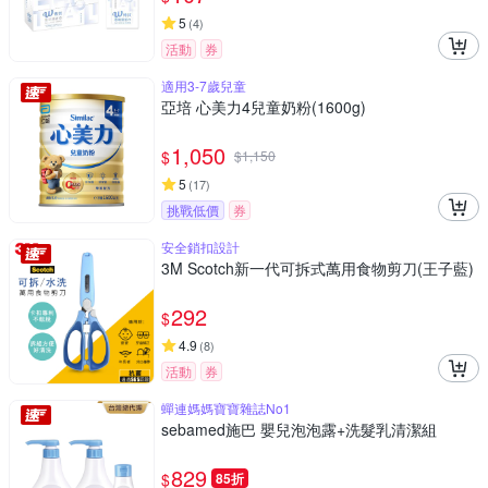
5
(
4
)
活動
券
適用3-7歲兒童
亞培 心美力4兒童奶粉(1600g)
1,050
$
$
1,150
5
(
17
)
挑戰低價
券
安全鎖扣設計
3M Scotch新一代可拆式萬用食物剪刀(王子藍)
292
$
4.9
(
8
)
活動
券
蟬連媽媽寶寶雜誌No1
sebamed施巴 嬰兒泡泡露+洗髮乳清潔組
829
$
85折