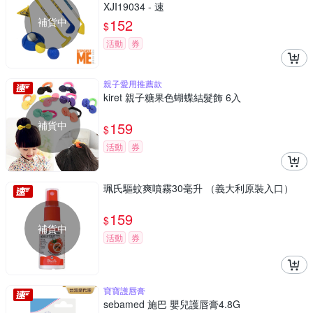
XJI19034 - 速
補貨中
152
$
活動
券
親子愛用推薦款
kiret 親子糖果色蝴蝶結髮飾 6入
補貨中
159
$
活動
券
珮氏驅蚊爽噴霧30毫升 （義大利原裝入口）
159
$
補貨中
活動
券
寶寶護唇膏
sebamed 施巴 嬰兒護唇膏4.8G