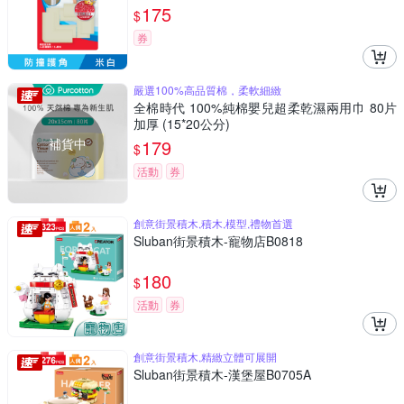
175
$
券
嚴選100%高品質棉，柔軟細緻
全棉時代 100%純棉嬰兒超柔乾濕兩用巾 80片
加厚 (15*20公分)
補貨中
179
$
活動
券
創意街景積木,積木,模型,禮物首選
Sluban街景積木-寵物店B0818
180
$
活動
券
創意街景積木,精緻立體可展開
Sluban街景積木-漢堡屋B0705A