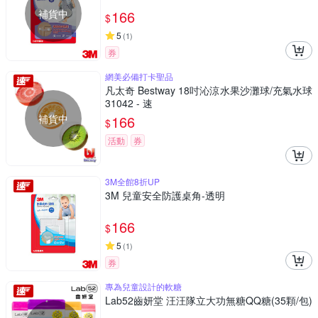
補貨中
166
$
5
(
1
)
券
網美必備打卡聖品
凡太奇 Bestway 18吋沁涼水果沙灘球/充氣水球
31042 - 速
補貨中
166
$
活動
券
3M全館8折UP
3M 兒童安全防護桌角-透明
166
$
5
(
1
)
券
專為兒童設計的軟糖
Lab52齒妍堂 汪汪隊立大功無糖QQ糖(35顆/包)