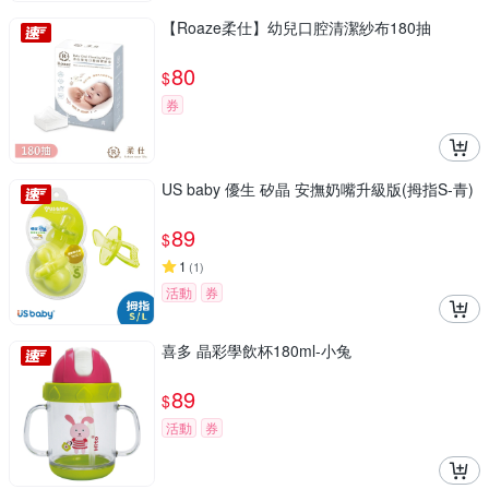
【Roaze柔仕】幼兒口腔清潔紗布180抽
80
$
券
US baby 優生 矽晶 安撫奶嘴升級版(拇指S-青)
89
$
1
(
1
)
活動
券
喜多 晶彩學飲杯180ml-小兔
89
$
活動
券