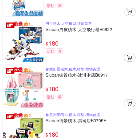
活動
券
男生積木,太空模型,禮物首選
Sluban男孩積木-太空飛行器B0922
180
$
活動
券
創意街景積木,積木,模型,禮物首選
Sluban街景積木-冰淇淋店B0917
180
$
活動
券
創意街景積木,積木,模型,禮物首選
Sluban街景積木-壽司店B0705E
180
$