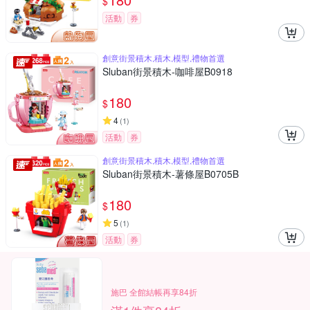
$
活動
券
創意街景積木,積木,模型,禮物首選
Sluban街景積木-咖啡屋B0918
180
$
4
(
1
)
活動
券
創意街景積木,積木,模型,禮物首選
Sluban街景積木-薯條屋B0705B
180
$
5
(
1
)
活動
券
施巴 全館結帳再享84折