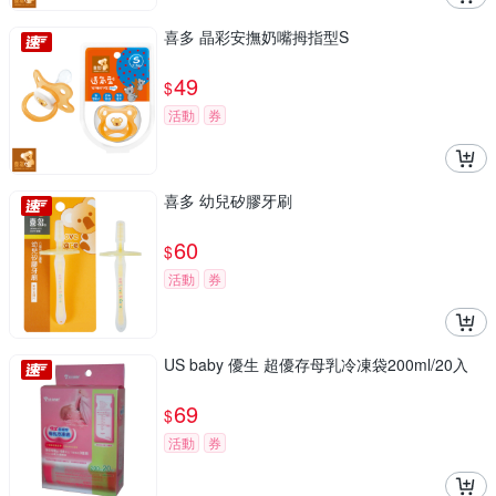
喜多 晶彩安撫奶嘴拇指型S
49
$
活動
券
喜多 幼兒矽膠牙刷
60
$
活動
券
US baby 優生 超優存母乳冷凍袋200ml/20入
69
$
活動
券