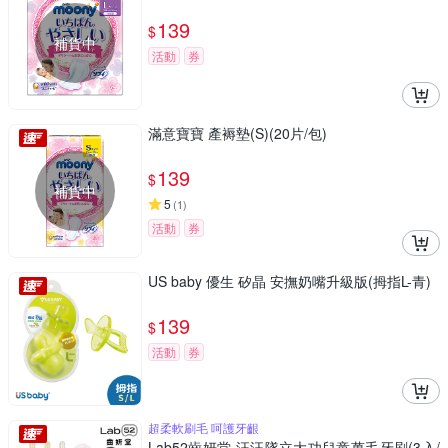
139
$
補貨中
活動
券
滿意寶寶 產褥墊(S)(20片/包)
139
$
補貨中
5
(
1
)
活動
券
US baby 優生 矽晶 安撫奶嘴升級版(拇指L-青)
139
$
活動
券
超柔軟刷毛 呵護牙齦
Lab52齒妍堂 汪汪隊立大功兒童萬毛牙刷(3入/