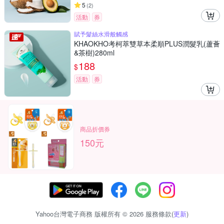
5
(
2
)
活動
券
賦予髮絲水滑般觸感
KHAOKHO考柯萃雙草本柔順PLUS潤髮乳(蘆薈
&茶樹)280ml
188
$
活動
券
商品折價券
150元
Yahoo台灣電子商務 版權所有 © 2026 服務條款(
更新
)