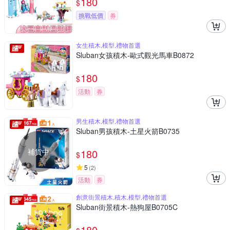
180
$
挑戰低價
券
女生積木,模型,禮物首選
Sluban女孩積木-歐式觀光馬車B0872
180
$
活動
券
男生積木,模型,禮物首選
Sluban男孩積木-土星火箭B0735
補貨中
180
$
5
(
2
)
活動
券
創意街景積木,積木,模型,禮物首選
Sluban街景積木-熱狗屋B0705C
180