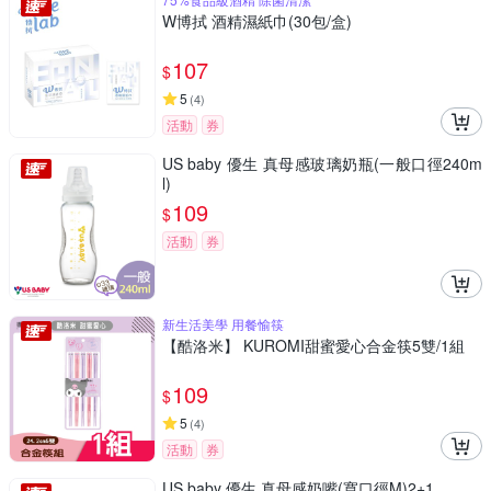
W博拭 酒精濕紙巾(30包/盒)
107
$
5
(
4
)
活動
券
US baby 優生 真母感玻璃奶瓶(一般口徑240m
l)
109
$
活動
券
新生活美學 用餐愉筷
【酷洛米】 KUROMI甜蜜愛心合金筷5雙/1組
109
$
5
(
4
)
活動
券
US baby 優生 真母感奶嘴(寬口徑M)2+1