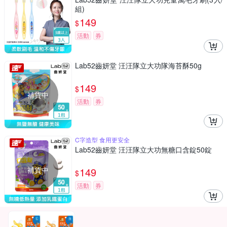
組)
149
$
活動
券
Lab52齒妍堂 汪汪隊立大功隊海苔酥50g
149
$
補貨中
活動
券
C字造型 食用更安全
Lab52齒妍堂 汪汪隊立大功無糖口含錠50錠
補貨中
149
$
活動
券