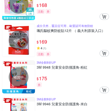
補貨中
168
$
活動
券
成分天然，蠶豆症可用，歐盟認可有效防蚊
珮氏驅蚊爽防蚊貼12片 （ 義大利原裝入口）
補貨中
169
$
4
(
1
)
活動
券
3M全館8折UP
3M 9948 兒童安全防撞護角-粉紅
補貨中
175
$
券
3M全館8折UP
3M 9946 兒童安全防撞護角-米白