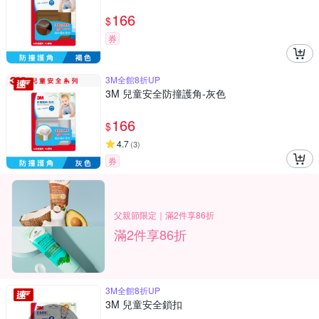
166
$
券
3M全館8折UP
3M 兒童安全防撞護角-灰色
166
$
4.7
(
3
)
券
父親節限定｜滿2件享86折
滿2件享86折
3M全館8折UP
3M 兒童安全鎖扣