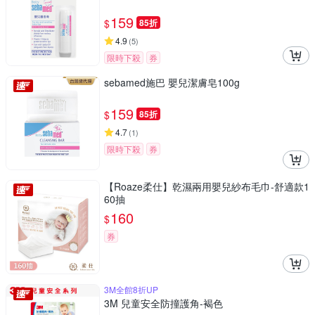
159
$
85折
4.9
(
5
)
限時下殺
券
sebamed施巴 嬰兒潔膚皂100g
159
$
85折
4.7
(
1
)
限時下殺
券
【Roaze柔仕】乾濕兩用嬰兒紗布毛巾-舒適款1
60抽
160
$
券
3M全館8折UP
3M 兒童安全防撞護角-褐色