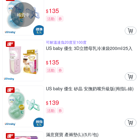
135
$
補貨中
活動
券
可耐溫達負20度至100度
US baby 優生 3D立體母乳冷凍袋200ml/25入
135
$
活動
券
US baby 優生 矽晶 安撫奶嘴升級版(拇指L-綠)
139
$
活動
券
滿意寶寶 產褥墊(L)(5片/包)