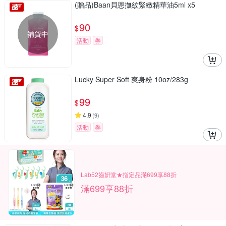
(贈品)Baan貝恩撫紋緊緻精華油5ml x5
90
$
補貨中
活動
券
Lucky Super Soft 爽身粉 10oz/283g
99
$
4.9
(
9
)
活動
券
Lab52齒妍堂★指定品滿699享88折
滿699享88折