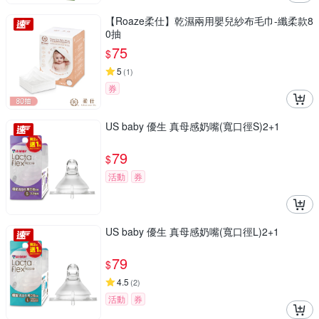
【Roaze柔仕】乾濕兩用嬰兒紗布毛巾-纖柔款8
0抽
75
$
5
(
1
)
券
US baby 優生 真母感奶嘴(寬口徑S)2+1
79
$
活動
券
US baby 優生 真母感奶嘴(寬口徑L)2+1
79
$
4.5
(
2
)
活動
券