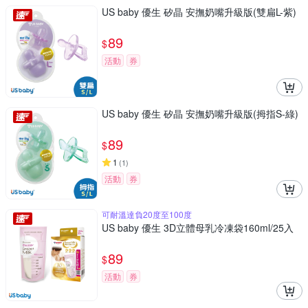
US baby 優生 矽晶 安撫奶嘴升級版(雙扁L-紫)
89
$
活動
券
US baby 優生 矽晶 安撫奶嘴升級版(拇指S-綠)
89
$
1
(
1
)
活動
券
可耐溫達負20度至100度
US baby 優生 3D立體母乳冷凍袋160ml/25入
89
$
活動
券