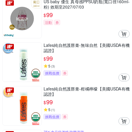
US baby 優生 真母感PPSU奶瓶(寬口徑160ml-
粉) 效期至2027/07/03
99
$
補貨中
活動
券
Lafes純自然護唇膏-無味自然【美國USDA有機
認證】
99
$
5
(
3
)
挑戰低價
券
Lafes純自然護唇膏-柑橘檸檬【美國USDA有機
認證】
99
$
5
(
1
)
挑戰低價
券
75%食品級酒精 除菌清潔