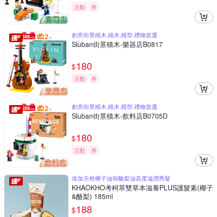
活動
券
創意街景積木,積木,模型,禮物首選
Sluban街景積木-樂器店B0817
180
$
活動
券
創意街景積木,積木,模型,禮物首選
Sluban街景積木-飲料店B0705D
180
$
活動
券
添加天然椰子油與酪梨油高度滋潤秀髮
KHAOKHO考柯萃雙草本滋養PLUS護髮素(椰子
&酪梨) 185ml
188
$