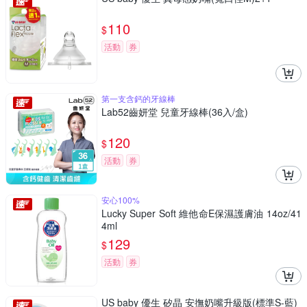
110
$
活動
券
第一支含鈣的牙線棒
Lab52齒妍堂 兒童牙線棒(36入/盒)
120
$
活動
券
安心100%
Lucky Super Soft 維他命E保濕護膚油 14oz/41
4ml
129
$
活動
券
US baby 優生 矽晶 安撫奶嘴升級版(標準S-藍)