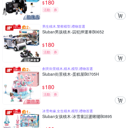
180
$
活動
券
男生積木,警察模型,禮物首選
Sluban男孩積木-囚犯押運車B0652
180
$
活動
券
創意街景積木,積木,模型,禮物首選
Sluban街景積木-蛋糕屋B0705H
180
$
活動
券
冰雪奇緣,女生積木,模型,禮物首選
Sluban女孩積木-冰雪童話盪鞦韆B0895