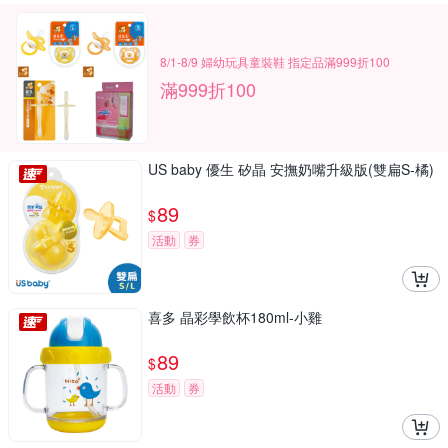
8/1-8/9 婦幼玩具童裝鞋 指定品滿999折100
滿999折100
US baby 優生 矽晶 安撫奶嘴升級版(雙扁S-橘)
89
$
活動
券
喜多 晶彩學飲杯180ml-小雞
89
$
活動
券