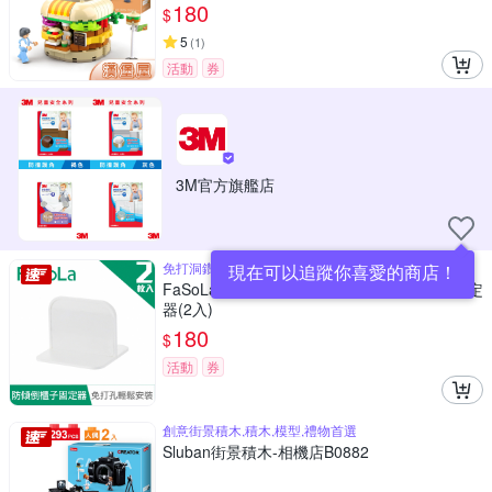
180
$
5
(
1
)
活動
券
3M官方旗艦店
免打洞鑽安裝不損傷牆壁
現在可以追蹤你喜愛的商店！
FaSoLa 免打孔HIPS兒童安全防傾倒櫃子固定
器(2入)
180
$
活動
券
創意街景積木,積木,模型,禮物首選
Sluban街景積木-相機店B0882