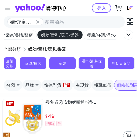
Yahoo購物中心
登入
婦幼/童鞋/
玩具/樂器
生/保健/美體/醫療
婦幼/童鞋/玩具/樂器
餐廚/杯瓶/淨水/寵物
家
全部分類
婦幼/童鞋/玩具/樂器
全部
濕巾/清潔/保
玩具/積木
童裝
嬰幼兒食品
分類
養
分類
品牌
快速到貨
有現貨
挑戰低價
價格低到
喜多 晶彩安撫奶嘴拇指型L
49
$
活動
券