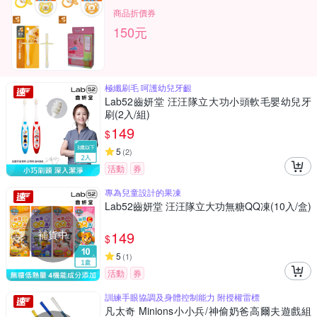
商品折價券
150元
極纖刷毛 呵護幼兒牙齦
Lab52齒妍堂 汪汪隊立大功小頭軟毛嬰幼兒牙
刷(2入/組)
149
$
5
(
2
)
活動
券
專為兒童設計的果凍
Lab52齒妍堂 汪汪隊立大功無糖QQ凍(10入/盒)
補貨中
149
$
5
(
1
)
活動
券
訓練手眼協調及身體控制能力 附授權雷標
凡太奇 Minions小小兵/神偷奶爸高爾夫遊戲組