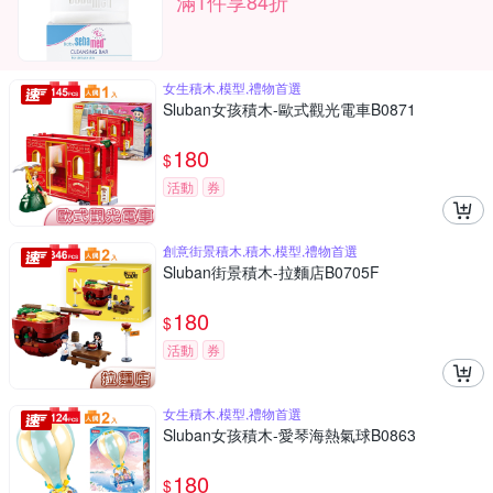
滿1件享84折
女生積木,模型,禮物首選
Sluban女孩積木-歐式觀光電車B0871
180
$
活動
券
創意街景積木,積木,模型,禮物首選
Sluban街景積木-拉麵店B0705F
180
$
活動
券
女生積木,模型,禮物首選
Sluban女孩積木-愛琴海熱氣球B0863
180
$