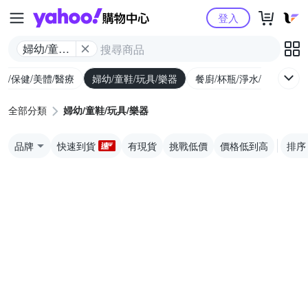
Yahoo購物中心
登入
婦幼/童鞋/
玩具/樂器
生/保健/美體/醫療
婦幼/童鞋/玩具/樂器
餐廚/杯瓶/淨水/寵物
家
全部分類
婦幼/童鞋/玩具/樂器
品牌
快速到貨
有現貨
挑戰低價
價格低到高
排序