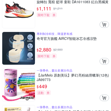
旋轉扣 寬楦 籃球 童鞋 DA1611083 紅白黑橘黃
1,111
$
$
1,211
限時下殺
券
專利制冷科技，降溫更有感
奇哥官方旗艦 AIRCY智能冰芯冷感涼墊
2,880
$
$
2,980
限時下殺
券
一筆疊色，畫出多層次作品
【JarMelo 原創美玩】夢幻亮粉絲滑蠟筆(12色)
JA99773
449
$
活動
券
一筆疊色，畫出多層次作品