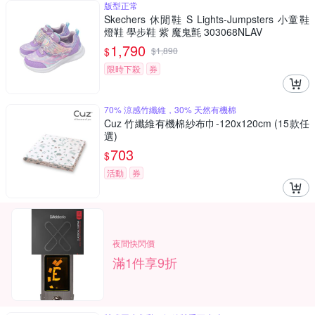
版型正常
Skechers 休閒鞋 S Lights-Jumpsters 小童鞋
燈鞋 學步鞋 紫 魔鬼氈 303068NLAV
1,790
$
$
1,890
限時下殺
券
70% 涼感竹纖維，30% 天然有機棉
Cuz 竹纖維有機棉紗布巾-120x120cm (15款任
選)
703
$
活動
券
夜間快閃價
滿1件享9折