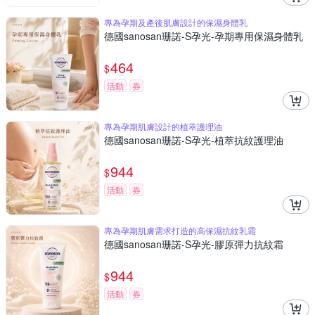
專為孕期及產後肌膚設計的保濕身體乳
德國sanosan珊諾-S孕光-孕期專用保濕身體乳
464
$
活動
券
專為孕期肌膚設計的植萃護理油
德國sanosan珊諾-S孕光-植萃抗紋護理油
944
$
活動
券
專為孕期肌膚需求打造的高保濕抗紋乳霜
德國sanosan珊諾-S孕光-膠原彈力抗紋霜
944
$
活動
券