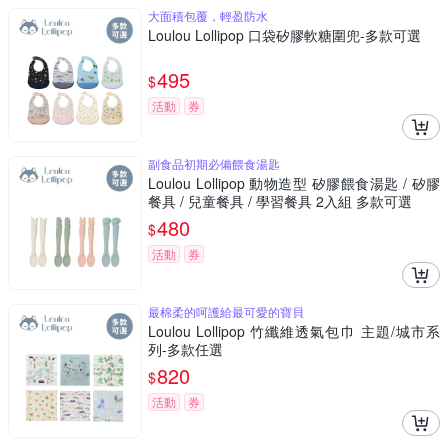
大面積包覆，輕盈防水
Loulou Lollipop 口袋矽膠軟糖圍兜-多款可選
495
$
活動
券
副食品初期必備餵食湯匙
Loulou Lollipop 動物造型 矽膠餵食湯匙 / 矽膠
餐具 / 兒童餐具 / 學習餐具 2入組 多款可選
480
$
活動
券
最棉柔的呵護給最可愛的寶貝
Loulou Lollipop 竹纖維透氣包巾 主題/城市系
列-多款任選
820
$
活動
券