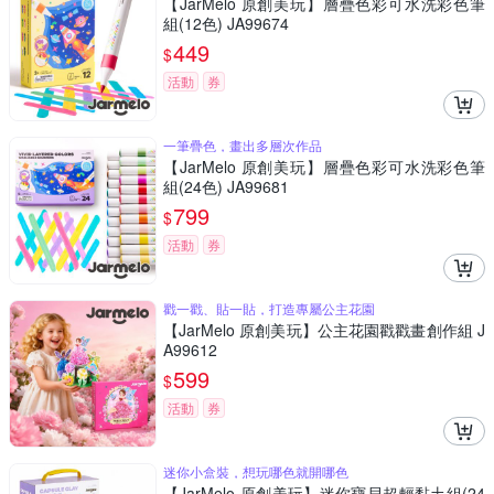
【JarMelo 原創美玩】層疊色彩可水洗彩色筆
組(12色) JA99674
449
$
活動
券
一筆疊色，畫出多層次作品
【JarMelo 原創美玩】層疊色彩可水洗彩色筆
組(24色) JA99681
799
$
活動
券
戳一戳、貼一貼，打造專屬公主花園
【JarMelo 原創美玩】公主花園戳戳畫創作組 J
A99612
599
$
活動
券
迷你小盒裝，想玩哪色就開哪色
【JarMelo 原創美玩】迷你寶貝超輕黏土組(24