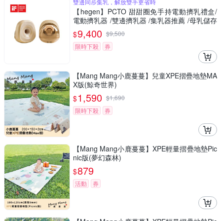
雙邊同步集乳，解放雙手更省時
【hegen】PCTO 甜甜圈免手持電動擠乳禮盒/
電動擠乳器 /雙邊擠乳器 /集乳器推薦 /母乳儲存
罐 /哺乳媽媽用品
9,400
$
$
9,500
限時下殺
券
【Mang Mang小鹿蔓蔓】兒童XPE摺疊地墊MA
X版(鯨奇世界)
1,590
$
$
1,690
限時下殺
券
【Mang Mang小鹿蔓蔓】XPE輕量摺疊地墊Pic
nic版(夢幻森林)
879
$
活動
券