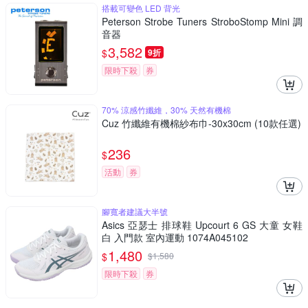
搭載可變色 LED 背光
Peterson Strobe Tuners StroboStomp Mini 調
音器
3,582
$
9折
限時下殺
券
70% 涼感竹纖維，30% 天然有機棉
Cuz 竹纖維有機棉紗布巾-30x30cm (10款任選)
236
$
活動
券
腳寬者建議大半號
Asics 亞瑟士 排球鞋 Upcourt 6 GS 大童 女鞋
白 入門款 室內運動 1074A045102
1,480
$
$
1,580
限時下殺
券