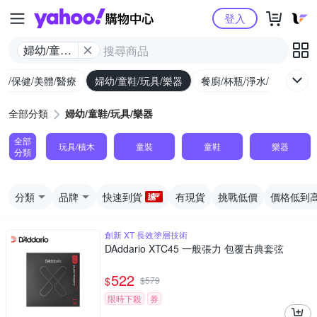
Yahoo購物中心
登入
婦幼/童鞋/
玩具/樂器
生/保健/美體/醫療
婦幼/童鞋/玩具/樂器
餐廚/杯瓶/淨水/寵物
家
全部分類
婦幼/童鞋/玩具/樂器
全部
玩具/積木
童裝
童鞋
樂器
分類
分類
品牌
快速到貨
有現貨
挑戰低價
價格低到
創新 XT 長效塗層技術
DAddario XTC45 一般張力 包覆古典套弦
522
$
$
579
限時下殺
券