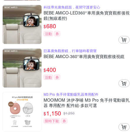
科技導光廣角鏡面，夜間守護更安心
BEBE AMiCO-LED360°車用廣角寶寶觀察後視
鏡(無線遙控)
680
$
活動
券
巨幕廣角觀察鏡，行車隨時看寶寶
BEBE AMiCO-360°車用廣角寶寶觀察後視鏡
400
$
活動
券
M3 Pro 免手持電動吸乳器專用配件
MOOIMOM 沐伊孕哺 M3 Pro 免手持電動吸乳
器 專用配件 配件組-多款可選
1,150
$
$
1,250
限時下殺
券