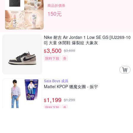
商品折價券
150元
Nike 耐吉 Air Jordan 1 Low SE GS [IU2269-10
0] 大童 休閒鞋 爆裂紋 大象灰
3,500
$
$
3,600
限時下殺
券
Saja Boys 成員
Mattel KPOP 獵魔女團 - 振宇
1,199
$
$
1,299
限時下殺
券
動畫經典名曲Golden專業舞台服
Mattel KPOP 獵魔女團 - 舞台服 佐伊