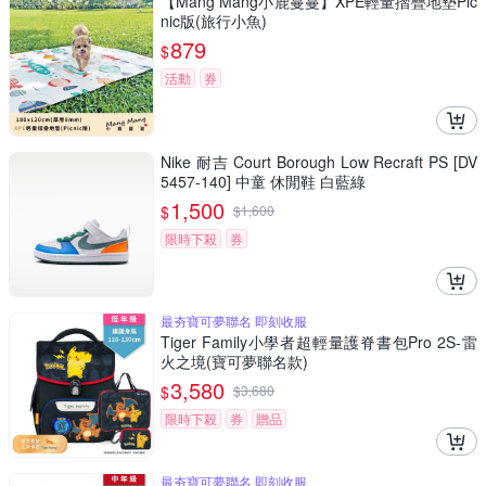
【Mang Mang小鹿蔓蔓】XPE輕量摺疊地墊Pic
nic版(旅行小魚)
879
$
活動
券
Nike 耐吉 Court Borough Low Recraft PS [DV
5457-140] 中童 休閒鞋 白藍綠
1,500
$
$
1,600
限時下殺
券
最夯寶可夢聯名 即刻收服
Tiger Family小學者超輕量護脊書包Pro 2S-雷
火之境(寶可夢聯名款)
3,580
$
$
3,680
限時下殺
券
贈品
最夯寶可夢聯名 即刻收服