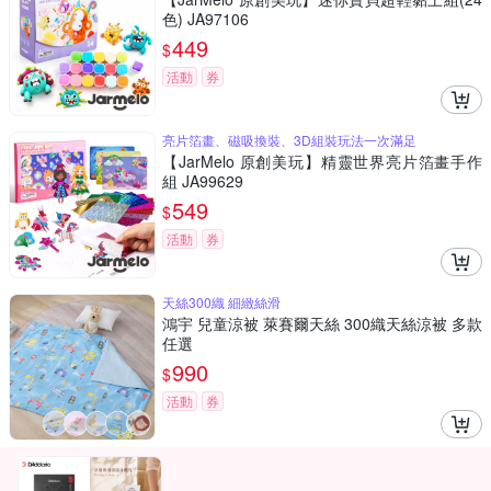
色) JA97106
449
$
活動
券
亮片箔畫、磁吸換裝、3D組裝玩法一次滿足
【JarMelo 原創美玩】精靈世界亮片箔畫手作
組 JA99629
549
$
活動
券
天絲300織 細緻絲滑
鴻宇 兒童涼被 萊賽爾天絲 300織天絲涼被 多款
任選
990
$
活動
券