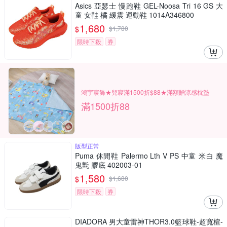
Asics 亞瑟士 慢跑鞋 GEL-Noosa Tri 16 GS 大
童 女鞋 橘 緩震 運動鞋 1014A346800
1,680
$
$
1,780
限時下殺
券
鴻宇寢飾★兒寢滿1500折$88★滿額贈涼感枕墊
滿1500折88
版型正常
Puma 休閒鞋 Palermo Lth V PS 中童 米白 魔
鬼氈 膠底 402003-01
1,580
$
$
1,680
限時下殺
券
DIADORA 男大童雷神THOR3.0籃球鞋-超寬楦-