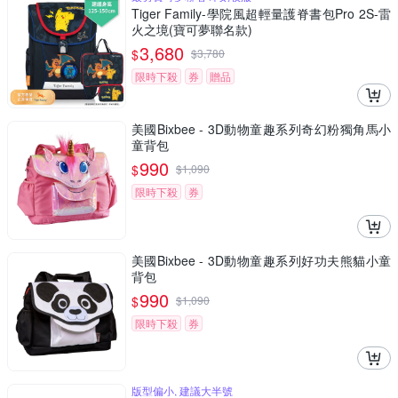
Tiger Family-學院風超輕量護脊書包Pro 2S-雷
火之境(寶可夢聯名款)
3,680
$
$
3,780
限時下殺
券
贈品
美國Bixbee - 3D動物童趣系列奇幻粉獨角馬小
童背包
990
$
$
1,090
限時下殺
券
美國Bixbee - 3D動物童趣系列好功夫熊貓小童
背包
990
$
$
1,090
限時下殺
券
版型偏小, 建議大半號