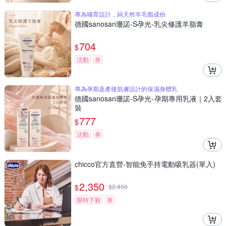
專為哺育設計，純天然羊毛脂成份
德國sanosan珊諾-S孕光-乳尖修護羊脂膏
704
$
活動
券
專為孕期及產後肌膚設計的保濕身體乳
德國sanosan珊諾-S孕光-孕期專用乳液｜2入套
裝
777
$
活動
券
chicco官方直營-智能免手持電動吸乳器(單入)
2,350
$
$
2,450
限時下殺
券