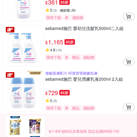
361
$
85折
5
(
3
)
總銷量>50
限時下殺
券
滿額贈
sebamed施巴 嬰幼兒洗髮乳500ml二入組
1,165
$
85折
4.8
(
10
)
限時下殺
券
贈品
滿額贈
微酸親膚配方 呵護寶寶嬌嫩肌膚
sebamed施巴 嬰兒潤膚乳液200ml 2入組
729
$
85折
5
(
5
)
限時下殺
券
贈品
滿額贈
8/1-8/9 婦幼玩具童裝鞋 指定品滿999折100