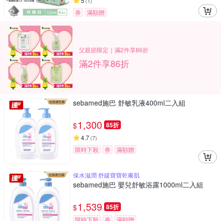
5
(
1
)
券
滿額贈
父親節限定｜滿2件享86折
滿2件享86折
sebamed施巴 舒敏乳液400ml二入組
1,300
$
85折
4.7
(
7
)
限時下殺
券
滿額贈
保水滋潤 舒緩寶寶乾癢肌
sebamed施巴 嬰兒舒敏浴露1000ml二入組
1,539
$
85折
限時下殺
券
滿額贈