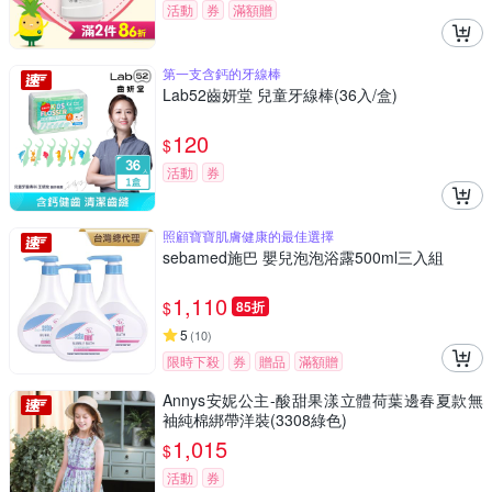
活動
券
滿額贈
第一支含鈣的牙線棒
Lab52齒妍堂 兒童牙線棒(36入/盒)
120
$
活動
券
照顧寶寶肌膚健康的最佳選擇
sebamed施巴 嬰兒泡泡浴露500ml三入組
1,110
$
85折
5
(
10
)
限時下殺
券
贈品
滿額贈
Annys安妮公主-酸甜果漾立體荷葉邊春夏款無
袖純棉綁帶洋裝(3308綠色)
1,015
$
活動
券