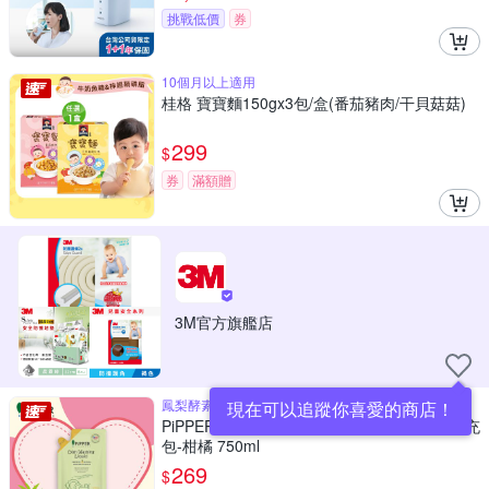
挑戰低價
券
10個月以上適用
桂格 寶寶麵150gx3包/盒(番茄豬肉/干貝菇菇)
299
$
券
滿額贈
3M官方旗艦店
鳳梨酵素有效潔淨碗盤 不殘留毒素
現在可以追蹤你喜愛的商店！
PiPPER STANDARD 沛柏鳳梨酵素洗碗精補充
包-柑橘 750ml
269
$