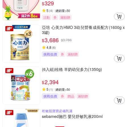
329
$
5
(
4
)
總銷量>50
活動
券
滿額贈
亞培 心美力HMO 3幼兒營養成長配方(1600g x
3罐)
3,686
$
$
3,786
4.8
(
6
)
挑戰低價
券
滿額贈
(6入組)桂格 羊奶幼兒多力(1350g)
2,394
$
5
(
1
)
總銷量>50
挑戰低價
券
贈品
滿額贈
乾敏肌寶寶必備乳液
sebamed施巴 嬰兒舒敏乳液200ml