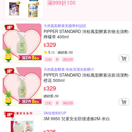
滿999折100
天然鳳梨酵素美國專利認證
PiPPER STANDARD 沛柏鳳梨酵素衣物去漬劑-
檸檬草 400ml
329
$
5
(
5
)
總銷量>50
活動
券
滿額贈
天然鳳梨酵素 有效清潔浴廁髒污
PiPPER STANDARD 沛柏鳳梨酵素浴廁清潔劑-
橙花 500ml
329
$
總銷量>50
活動
券
滿額贈
3M全館8折UP
3M 9950 兒童安全防撞邊條2M-米白
325