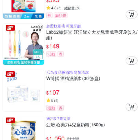
$
4.8
(
5
)
總銷量>50
券
滿額贈
超柔軟刷毛 呵護牙齦
Lab52齒妍堂 汪汪隊立大功兒童萬毛牙刷(3入/
組)
149
$
活動
券
75%食品級酒精 除菌清潔
W博拭 酒精濕紙巾(30包/盒)
107
$
5
(
4
)
活動
券
適用3-7歲兒童
亞培 心美力4兒童奶粉(1600g)
1,050
$
$
1,150