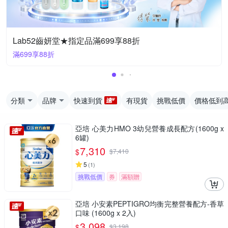
Lab52齒妍堂★指定品滿699享88折
滿699享88折
分類
品牌
快速到貨
有現貨
挑戰低價
價格低到
亞培 心美力HMO 3幼兒營養成長配方(1600g x
6罐)
7,310
$
$
7,410
5
(
1
)
挑戰低價
券
滿額贈
亞培 小安素PEPTIGRO均衡完整營養配方-香草
口味 (1600g x 2入)
3,098
$
$
3,198