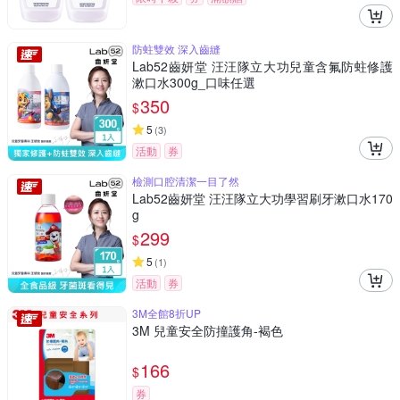
防蛀雙效 深入齒縫
Lab52齒妍堂 汪汪隊立大功兒童含氟防蛀修護
漱口水300g_口味任選
350
$
5
(
3
)
活動
券
檢測口腔清潔一目了然
Lab52齒妍堂 汪汪隊立大功學習刷牙漱口水170
g
299
$
5
(
1
)
活動
券
3M全館8折UP
3M 兒童安全防撞護角-褐色
166
$
券