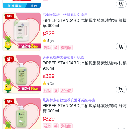
不刺激認證，敏弱肌幼兒適用
PiPPER STANDARD 沛柏鳳梨酵素洗衣精-檸檬
草 900ml
329
$
5
(
2
)
活動
券
滿額贈
天然鳳梨酵素美國專利認證
PiPPER STANDARD 沛柏鳳梨酵素洗碗精-柑橘
900ml
329
$
5
(
2
)
活動
券
滿額贈
鳳梨酵素有效潔淨碗盤 不殘留毒素
PiPPER STANDARD 沛柏鳳梨酵素洗碗精-綠薄
荷 900ml
329
$
活動
券
滿額贈