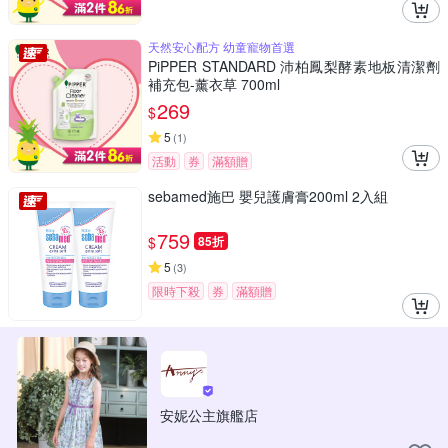
天然安心配方 幼童寵物首選
PiPPER STANDARD 沛柏鳳梨酵素地板清潔劑
補充包-薰衣草 700ml
269
$
5
(
1
)
活動
券
滿額贈
sebamed施巴 嬰兒護膚膏200ml 2入組
759
$
85折
5
(
3
)
限時下殺
券
滿額贈
安妮公主旗艦店