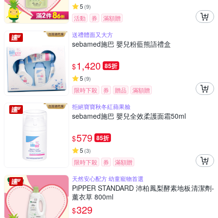
5
(
9
)
活動
券
滿額贈
送禮體面又大方
sebamed施巴 嬰兒粉藍熊語禮盒
1,420
$
85折
5
(
9
)
限時下殺
券
贈品
滿額贈
拒絕寶寶秋冬紅蘋果臉
sebamed施巴 嬰兒全效柔護面霜50ml
579
$
85折
5
(
3
)
限時下殺
券
滿額贈
天然安心配方 幼童寵物首選
PiPPER STANDARD 沛柏鳳梨酵素地板清潔劑-
薰衣草 800ml
329
$