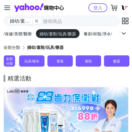
Yahoo購物中心
登入
婦幼/童鞋/
玩具/樂器
生/保健/美體/醫療
婦幼/童鞋/玩具/樂器
餐廚/杯瓶/淨水/寵物
家
全部分類
婦幼/童鞋/玩具/樂器
全部
玩具/積木
童裝
童鞋
樂器
分類
精選活動