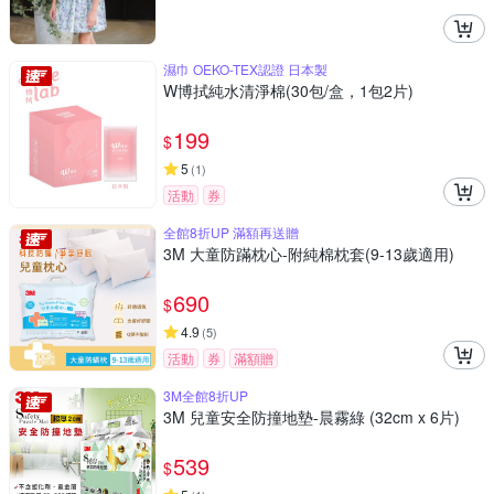
濕巾 OEKO-TEX認證 日本製
W博拭純水清淨棉(30包/盒，1包2片)
199
$
5
(
1
)
活動
券
全館8折UP 滿額再送贈
3M 大童防蹣枕心-附純棉枕套(9-13歲適用)
690
$
4.9
(
5
)
活動
券
滿額贈
3M全館8折UP
3M 兒童安全防撞地墊-晨霧綠 (32cm x 6片)
539
$