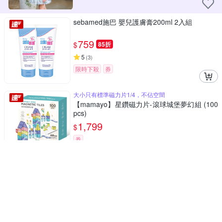
sebamed施巴 嬰兒護膚膏200ml 2入組
759
$
85折
5
(
3
)
限時下殺
券
大小只有標準磁力片1/4，不佔空間
【mamayo】星鑽磁力片-滾球城堡夢幻組 (100
pcs)
1,799
$
券
極纖刷毛 呵護幼兒牙齦
Lab52齒妍堂 汪汪隊立大功小頭軟毛嬰幼兒牙
刷(2入/組)
149
$
5
(
2
)