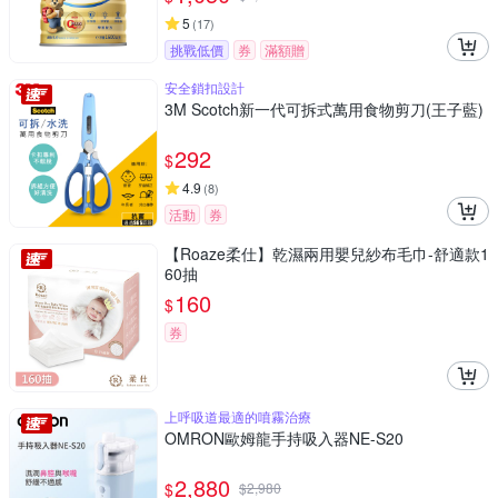
5
(
17
)
挑戰低價
券
滿額贈
安全鎖扣設計
3M Scotch新一代可拆式萬用食物剪刀(王子藍)
292
$
4.9
(
8
)
活動
券
【Roaze柔仕】乾濕兩用嬰兒紗布毛巾-舒適款1
60抽
160
$
券
上呼吸道最適的噴霧治療
OMRON歐姆龍手持吸入器NE-S20
2,880
$
$
2,980