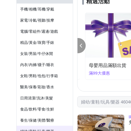
精選活動
Tiger Family
TAKARA 
水壺/水瓶
風衣/大衣
射擊/水槍/泡泡
漁夫帽
短
手機/相機/耳機/穿戴
奇哥
安妮公主
橘
電影相關商品
棒球帽 / 鴨舌帽
固齒器
家居褲
家電/冷氣/視聽/按摩
保溫瓶
盤
餐叉
電腦/零組件/週邊/遊戲
精品/黃金/珠寶/手錶
女裝/男裝/牛仔休閒
器瘋搶價限時88折
內衣/內褲/襪子/睡衣
母嬰用品滿額出貨
件享88折
滿99大優惠
女鞋/男鞋/包包/行李箱
醫美/保養/彩妝/香水
日用清潔/洗沐/美髮
婦幼/童鞋/玩具/樂器 460
食品/飲料/零食/生鮮
養生/保健/美體/醫療