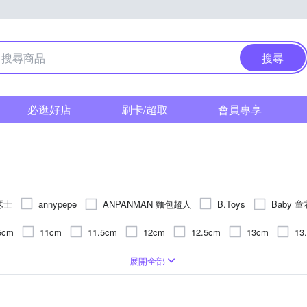
搜尋
必逛好店
刷卡/超取
會員專享
亞瑟士
ANPANMAN 麵包超人
Baby 童
annypepe
B.Toys
ao!Babe 俏寶貝
Crocodile Junior 小鱷魚童裝
D
classic world
5cm
11cm
11.5cm
12cm
12.5cm
13cm
13
JarMelo 原創美玩
KU.
O
Hape
IBANEZ
INTEX
m
17cm
17.5cm
18cm
18.5cm
19cm
19.5
 帆布鞋
卡通商品
器
酯纖維
人
地墊/防滑墊
6歲以上
塑膠
運動褲/休閒褲
公仔/模型/場景組合
1歲以上
有機棉
爬行墊/遊戲墊
一般洋裝
不鏽鋼
8歲以上
填充玩具/玩偶
電鋼琴
造型上衣
矽膠
3歲
貝斯
萊賽爾纖維(天絲
配件/配飾
6歲
涼鞋/拖鞋
防撞
4歲以
展開全部
MOONSTAR 月星
Lula
Mentari
NIKE
nac nac
N
m
23cm
23.5cm
24cm
24.5cm
25cm
25.5
裝
6個月以上
上衣
加厚型
夾克/棒球外套/運動外套
桌遊類
12歲以上
音箱
樂器/聲光玩具
一般型
12歲
學步鞋
棉
11歲
拼圖
爵士鼓
內褲
0歲以上
玩具周邊
成長內衣
巧拼墊
13歲
黏土
SANRIO 三麗鷗
Simba 小獅王辛巴
PIPPY
Roland
S
歲
泳具/泳圈
POLO衫
1歲
口水巾/圍兜
3個月以上
鋪綿外套
針織外套/毛衣外套
15歲以上
洋娃娃類/配件
9個月以上
安撫玩偶
牛仔褲
3-6個月
洗衣
二件