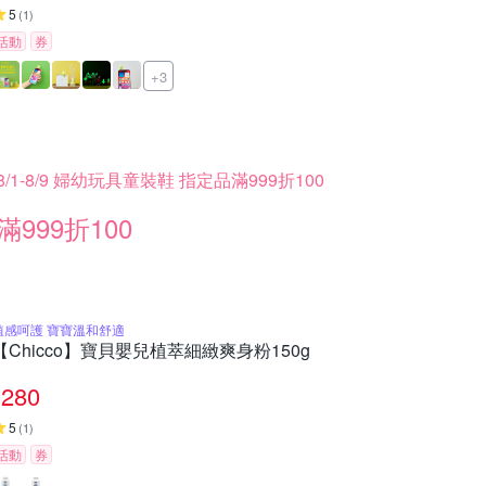
5
(
1
)
活動
券
+3
8/1-8/9 婦幼玩具童裝鞋 指定品滿999折100
滿999折100
植感呵護 寶寶溫和舒適
【Chicco】寶貝嬰兒植萃細緻爽身粉150g
280
5
(
1
)
活動
券