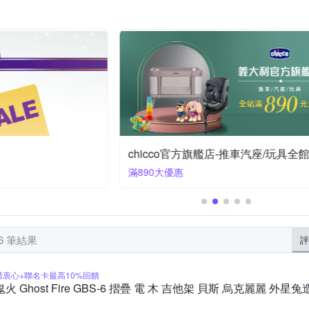
US BABY 優生
TOMY
TAMA
The North Face
Vtech
機
襪
球池/泳池
短裙
罩衫/小外套
幼兒學習杯
角色扮演服
湯匙
體能教具玩具
毛帽
皮鞋/娃娃
髮飾
魔法
海夫健康生活館
賽先生科學工廠
手帕 / 小方巾 / 澡巾
中筒襪
其他帽款
盒玩
球類
碗
隨行杯
防蚊
滿890大優惠
46 筆結果
評
購衷心+聯名卡最高10%回饋
鬼火 Ghost Fire GBS-6 摺疊 電 木 吉他架 貝斯 烏克麗麗 外星