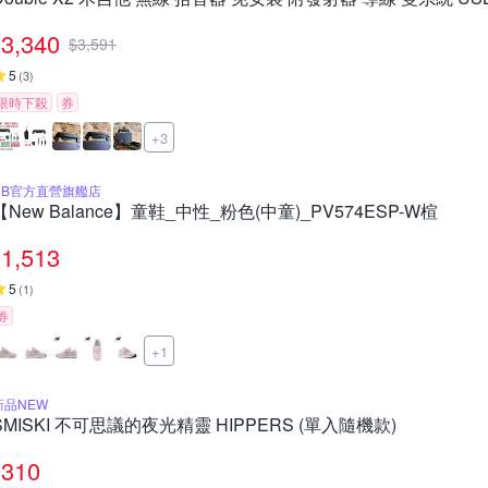
3,340
$
3,591
5
(
3
)
限時下殺
券
+3
NB官方直營旗艦店
【New Balance】童鞋_中性_粉色(中童)_PV574ESP-W楦
1,513
5
(
1
)
券
+1
新品NEW
SMISKI 不可思議的夜光精靈 HIPPERS (單入隨機款)
310