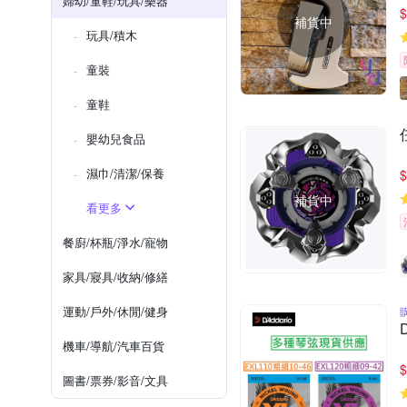
婦幼/童鞋/玩具/樂器
$
補貨中
玩具/積木
童裝
童鞋
嬰幼兒食品
濕巾/清潔/保養
$
補貨中
看更多
餐廚/杯瓶/淨水/寵物
家具/寢具/收納/修繕
運動/戶外/休閒/健身
機車/導航/汽車百貨
$
圖書/票券/影音/文具