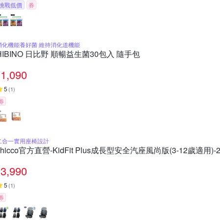
挑戰低價
券
消化機能養好菌 維持消化道機能
HIBINO 日比野 順暢益生菌30包入 隨手包
1,090
5
(
1
)
券
二合一實用座椅設計
chicco官方直營-KidFit Plus成長型安全汽座風尚版(3-12歲適用)-
3,990
5
(
1
)
券