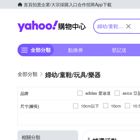
首頁
拍賣
企業/大宗採購入口
合作招商
App下載
Yahoo購物中心
婦幼/童鞋/
玩具/樂器
全部分類
點換券
登記送
婦幼/童鞋/玩具/樂器
adidas 愛迪達
asics 
品牌
chi
Chicco
Crocs
10cm以下
10cm
10.
尺寸(腳長)
品牌名稱
Fisher price 費雪
FUNK
15.5cm
16cm
16.5c
3歲以上
交通工具
運動鞋
電吉他
依吊牌標示
T恤
木吉他
2歲以上
積木
棉質
休閒鞋/
熱門
效果
聚
大
適用年齡
顏色
種類
款式
類型
主材質
Mamas & Papas
Mimi&
21.5cm
22cm
22.5c
9歲
角色扮演/家家酒
包屁衣
樂器導線
4歲
童鞋
琴袋/琴盒/鼓袋
10歲
繪畫
外出套
Pigeon 貝親
PUMA
相關分類
10歲以上
童玩/陀螺/溜溜球/彈簧玩具
居家套裝/睡衣
其他配件
1歲以下
背心外套
2