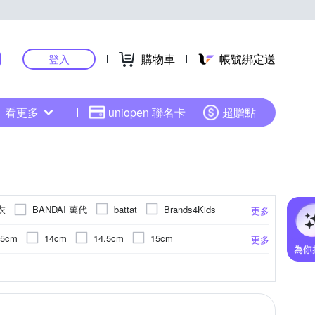
購物車
帳號綁定送
登入
看更多
uniopen 聯名卡
超贈點
衣
BANDAI 萬代
battat
Brands4Kids
更多
isney 迪士尼
DIADORA
Fender
FILA
.5cm
14cm
14.5cm
15cm
更多
KU. 酷咕鴨
LEGO 樂高
LOTTO
cm
20cm
20.5cm
21cm
)
地墊
上
寶寶幼兒玩具
兔裝/連身衣/蝴蝶裝
棉
18個月以上
電子琴
尼龍
木製玩具
吉他套弦
7歲
針織衫/毛衣
教具玩具
8歲
鼓棒鼓槌
5歲
更多
更多
更多
更多
OB 嚴選
EW BALANCE
nuna
26cm以上
cm
/動力沙/相關工具
琴架
內搭褲
14歲
電子鼓
7歲以上
海灘褲 / 衝浪褲
科學玩具
滑步車
5歲以上
背心/無袖T恤
軟毛牙刷
9歲以上
an-X
SKECHERS
STEIFF
精
式泳衣
0-3個月
手作類
連身式
13歲以上
學步車/滑步車/手拉車
襯衫
褲裙