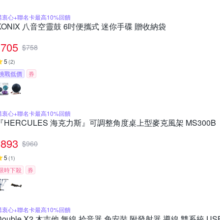
購衷心+聯名卡最高10%回饋
KONIX 八音空靈鼓 6吋便攜式 迷你手碟 贈收納袋
705
$
758
5
(
2
)
挑戰低價
券
購衷心+聯名卡最高10%回饋
『HERCULES 海克力斯』可調整角度桌上型麥克風架 MS300B
893
$
960
5
(
1
)
限時下殺
券
購衷心+聯名卡最高10%回饋
Double X2 木吉他 無線 拾音器 免安裝 附發射器 導線 雙系統 U