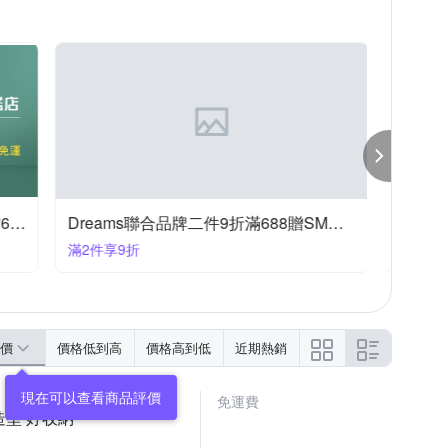
YAMAHA 山葉
鞋全家福
其他品牌
鞋/公主鞋
遙控/模型系列
睡袋式
嬰兒床
洋裝禮服
恐龍玩具
液
嬰幼兒防護安全鎖
餐具組
保溫杯
chicco官方旗艦店-推車汽座/玩具全館6折起
Dreams聯合品牌二件9折滿688贈SM貼紙
父親節
滿2件享9折
滿1件享
價
價格低到高
價格高到低
近期熱銷
免運費
兔造型 好收納