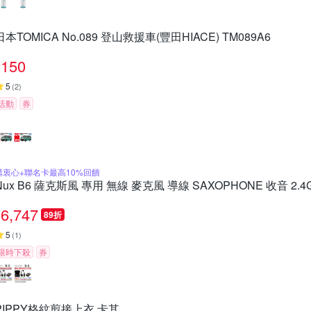
日本TOMICA No.089 登山救援車(豐田HIACE) TM089A6
150
5
(
2
)
活動
券
購衷心+聯名卡最高10%回饋
Nux B6 薩克斯風 專用 無線 麥克風 導線 SAXOPHONE 收音 2.
6,747
89折
5
(
1
)
限時下殺
券
PIPPY格紋剪接上衣 卡其