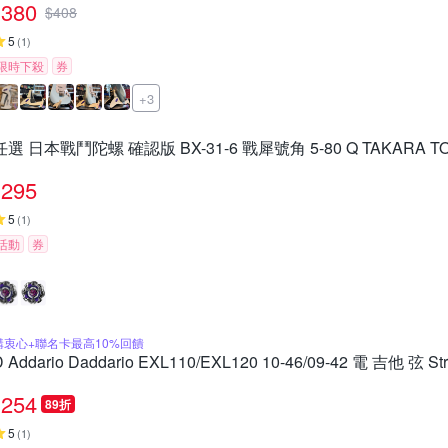
380
$
408
5
(
1
)
限時下殺
券
+3
任選 日本戰鬥陀螺 確認版 BX-31-6 戰犀號角 5-80 Q TAKARA T
295
5
(
1
)
活動
券
購衷心+聯名卡最高10%回饋
D Addario Daddario EXL110/EXL120 10-46/09-42 電 吉他 弦 Str
254
89折
5
(
1
)