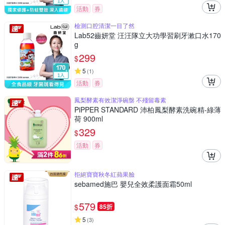
活動
券
檢測口腔清潔一目了然
Lab52齒妍堂 汪汪隊立大功學習刷牙漱口水170
g
299
$
5
(
1
)
活動
券
鳳梨酵素有效潔淨碗盤 不殘留毒素
PiPPER STANDARD 沛柏鳳梨酵素洗碗精-綠薄
荷 900ml
329
$
活動
券
拒絕寶寶秋冬紅蘋果臉
sebamed施巴 嬰兒全效柔護面霜50ml
579
$
85折
5
(
3
)