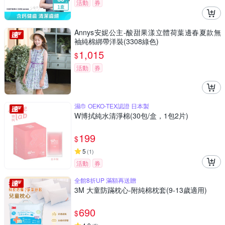
活動
券
Annys安妮公主-酸甜果漾立體荷葉邊春夏款無
袖純棉綁帶洋裝(3308綠色)
1,015
$
活動
券
濕巾 OEKO-TEX認證 日本製
W博拭純水清淨棉(30包/盒，1包2片)
199
$
5
(
1
)
活動
券
全館8折UP 滿額再送贈
3M 大童防蹣枕心-附純棉枕套(9-13歲適用)
690
$