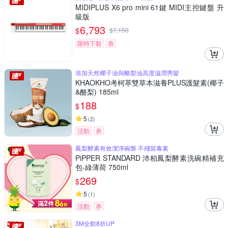
MIDIPLUS X6 pro mini 61鍵 MIDI主控鍵盤 升
級版
6,793
$
$
7,150
限時下殺
券
添加天然椰子油與酪梨油高度滋潤秀髮
KHAOKHO考柯萃雙草本滋養PLUS護髮素(椰子
&酪梨) 185ml
188
$
5
(
2
)
活動
券
鳳梨酵素有效潔淨碗盤 不殘留毒素
PiPPER STANDARD 沛柏鳳梨酵素洗碗精補充
包-綠薄荷 750ml
269
$
5
(
1
)
活動
券
3M全館8折UP