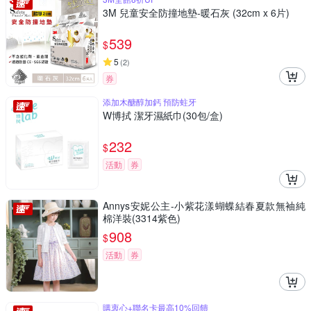
3M 兒童安全防撞地墊-暖石灰 (32cm x 6片)
539
$
5
(
2
)
券
添加木醣醇加鈣 預防蛀牙
W博拭 潔牙濕紙巾(30包/盒)
232
$
活動
券
Annys安妮公主-小紫花漾蝴蝶結春夏款無袖純
棉洋裝(3314紫色)
908
$
活動
券
購衷心+聯名卡最高10%回饋