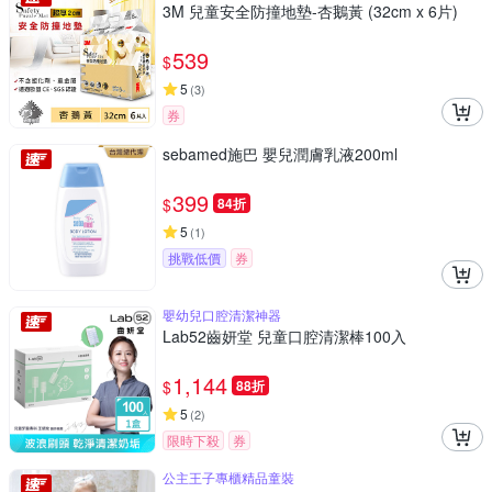
3M 兒童安全防撞地墊-杏鵝黃 (32cm x 6片)
539
$
5
(
3
)
券
sebamed施巴 嬰兒潤膚乳液200ml
399
$
84折
5
(
1
)
挑戰低價
券
嬰幼兒口腔清潔神器
Lab52齒妍堂 兒童口腔清潔棒100入
1,144
$
88折
5
(
2
)
限時下殺
券
公主王子專櫃精品童裝