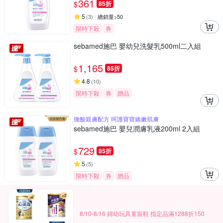
361
$
85折
5
(
3
)
總銷量>50
限時下殺
券
sebamed施巴 嬰幼兒洗髮乳500ml二入組
1,165
$
85折
4.8
(
10
)
限時下殺
券
贈品
微酸親膚配方 呵護寶寶嬌嫩肌膚
sebamed施巴 嬰兒潤膚乳液200ml 2入組
729
$
85折
5
(
5
)
限時下殺
券
贈品
8/10-8/16 婦幼玩具童裝鞋 指定品滿1288折150