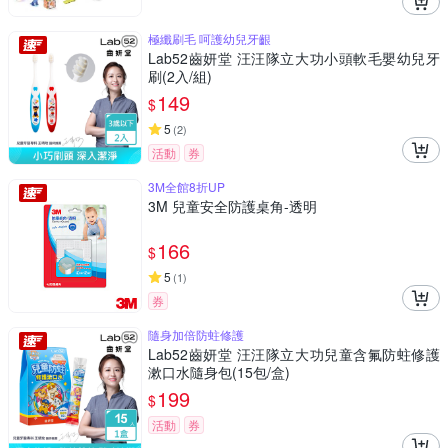
極纖刷毛 呵護幼兒牙齦
Lab52齒妍堂 汪汪隊立大功小頭軟毛嬰幼兒牙
刷(2入/組)
149
$
5
(
2
)
活動
券
3M全館8折UP
3M 兒童安全防護桌角-透明
166
$
5
(
1
)
券
隨身加倍防蛀修護
Lab52齒妍堂 汪汪隊立大功兒童含氟防蛀修護
漱口水隨身包(15包/盒)
199
$
活動
券