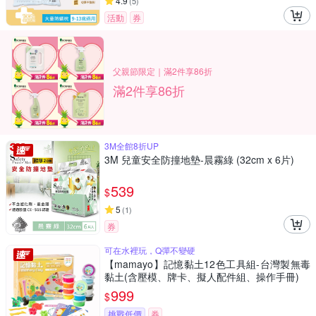
4.9
(
5
)
活動
券
父親節限定｜滿2件享86折
滿2件享86折
3M全館8折UP
3M 兒童安全防撞地墊-晨霧綠 (32cm x 6片)
539
$
5
(
1
)
券
可在水裡玩，Q彈不變硬
【mamayo】記憶黏土12色工具組-台灣製無毒
黏土(含壓模、牌卡、擬人配件組、操作手冊)
999
$
挑戰低價
券