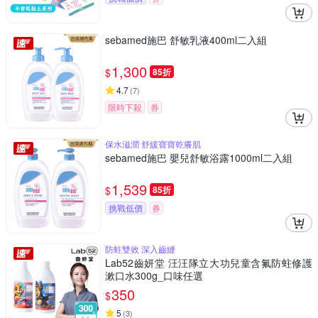
sebamed施巴 舒敏乳液400ml二入組
1,300
$
85折
4.7
(
7
)
限時下殺
券
保水滋潤 舒緩寶寶乾癢肌
sebamed施巴 嬰兒舒敏浴露1000ml二入組
1,539
$
85折
挑戰低價
券
防蛀雙效 深入齒縫
Lab52齒妍堂 汪汪隊立大功兒童含氟防蛀修護
漱口水300g_口味任選
350
$
5
(
3
)