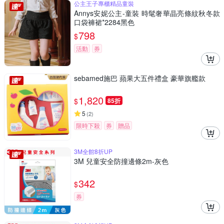
公主王子專櫃精品童裝
Annys安妮公主-童裝 時髦奢華晶亮條紋秋冬款
口袋褲裙*2284黑色
798
$
活動
券
sebamed施巴 蘋果大五件禮盒 豪華旗艦款
1,820
$
85折
5
(
2
)
限時下殺
券
贈品
3M全館8折UP
3M 兒童安全防撞邊條2m-灰色
342
$
券