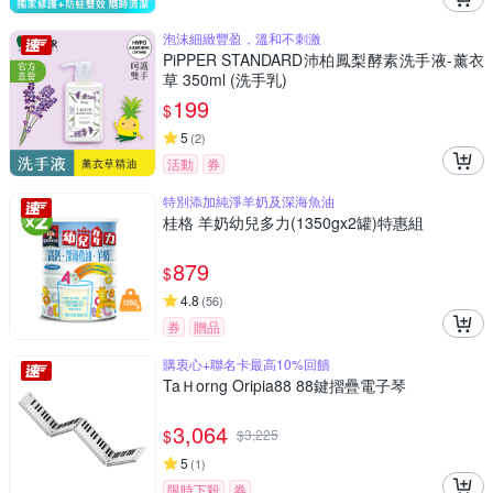
泡沫細緻豐盈，溫和不刺激
PiPPER STANDARD沛柏鳳梨酵素洗手液-薰衣
草 350ml (洗手乳)
199
$
5
(
2
)
活動
券
特別添加純淨羊奶及深海魚油
桂格 羊奶幼兒多力(1350gx2罐)特惠組
879
$
4.8
(
56
)
券
贈品
購衷心+聯名卡最高10%回饋
TaＨorng Oripia88 88鍵摺疊電子琴
3,064
$
$
3,225
5
(
1
)
限時下殺
券