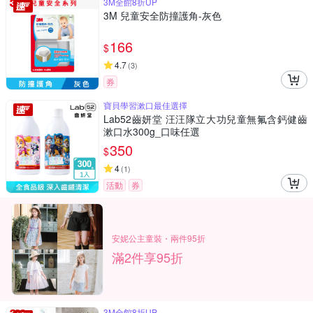
3M全館8折UP
3M 兒童安全防撞護角-灰色
166
$
4.7
(
3
)
券
寶貝學習漱口最佳選擇
Lab52齒妍堂 汪汪隊立大功兒童無氟含鈣健齒
漱口水300g_口味任選
350
$
4
(
1
)
活動
券
安妮公主童裝・兩件95折
滿2件享95折
3M全館8折UP