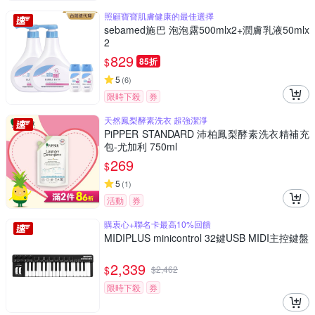
照顧寶寶肌膚健康的最佳選擇
sebamed施巴 泡泡露500mlx2+潤膚乳液50mlx
2
829
$
85折
5
(
6
)
限時下殺
券
天然鳳梨酵素洗衣 超強潔淨
PiPPER STANDARD 沛柏鳳梨酵素洗衣精補充
包-尤加利 750ml
269
$
5
(
1
)
活動
券
購衷心+聯名卡最高10%回饋
MIDIPLUS minicontrol 32鍵USB MIDI主控鍵盤
2,339
$
$
2,462
限時下殺
券