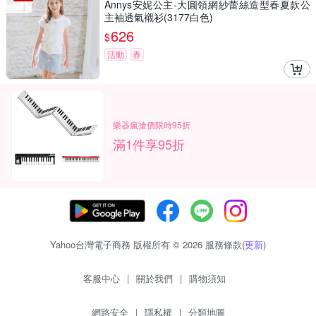
Annys安妮公主-大圓領網紗蕾絲造型春夏款公
主袖透氣襯衫(3177白色)
626
$
活動
券
樂器瘋搶價限時95折
滿1件享95折
Yahoo台灣電子商務 版權所有 © 2026 服務條款(
更新
)
客服中心
|
關於我們
|
購物須知
網路安全
|
隱私權
|
分類地圖