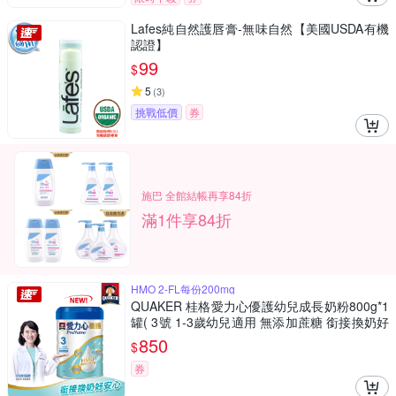
Lafes純自然護唇膏-無味自然【美國USDA有機
認證】
99
$
5
(
3
)
挑戰低價
券
施巴 全館結帳再享84折
滿1件享84折
HMO 2-FL每份200mg
QUAKER 桂格愛力心優護幼兒成長奶粉800g*1
罐( 3號 1-3歲幼兒適用 無添加蔗糖 銜接換奶好
安心)
850
$
券