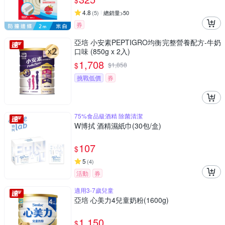
$
4.8
(
5
)
總銷量>50
券
亞培 小安素PEPTIGRO均衡完整營養配方-牛奶
口味 (850g x 2入)
1,708
$
$
1,858
挑戰低價
券
75%食品級酒精 除菌清潔
W博拭 酒精濕紙巾(30包/盒)
107
$
5
(
4
)
活動
券
適用3-7歲兒童
亞培 心美力4兒童奶粉(1600g)
1,150
$