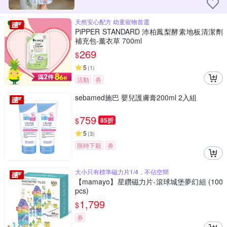
天然安心配方 幼童寵物首選
PiPPER STANDARD 沛柏鳳梨酵素地板清潔劑
補充包-薰衣草 700ml
269
$
5
(
1
)
活動
券
sebamed施巴 嬰兒護膚膏200ml 2入組
759
$
85折
5
(
3
)
限時下殺
券
大小只有標準磁力片1/4，不佔空間
【mamayo】星鑽磁力片-滾球城堡夢幻組 (100
pcs)
1,799
$
券