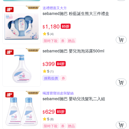
送禮體面又大方
sebamed施巴 粉藍誕生熊大三件禮盒
1,180
$
85折
5
(
4
)
限時下殺
券
贈品
sebamed施巴 嬰兒泡泡浴露500ml
399
$
84折
5
(
1
)
挑戰低價
券
喝護寶寶頭皮與髮絲
sebamed施巴 嬰幼兒洗髮乳二入組
629
$
85折
5
(
8
)
限時下殺
券
贈品