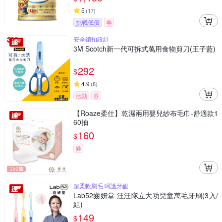
5
(
17
)
挑戰低價
券
安全鎖扣設計
3M Scotch新一代可拆式萬用食物剪刀(王子藍)
292
$
4.9
(
8
)
活動
券
【Roaze柔仕】乾濕兩用嬰兒紗布毛巾-舒適款1
60抽
160
$
券
超柔軟刷毛 呵護牙齦
Lab52齒妍堂 汪汪隊立大功兒童萬毛牙刷(3入/
組)
149
$