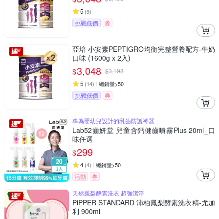
5
(
9
)
挑戰低價
券
亞培 小安素PEPTIGRO均衡完整營養配方-牛奶
口味 (1600g x 2入)
3,048
$
$
3,198
5
(
14
)
總銷量>50
挑戰低價
券
專為嬰幼兒設計的乳齒防護神器
Lab52齒妍堂 兒童含鈣健齒噴霧Plus 20ml_口
味任選
299
$
4
(
4
)
總銷量>50
活動
券
天然鳳梨酵素洗衣 超強潔淨
PiPPER STANDARD 沛柏鳳梨酵素洗衣精-尤加
利 900ml