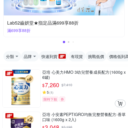
Lab52齒妍堂★指定品滿699享88折
滿699享88折
分類
品牌
快速到貨
有現貨
挑戰低價
價格低到
亞培 心美力HMO 3幼兒營養成長配方(1600g x
6罐)
7,260
$
$
7,410
5
(
1
)
限時下殺
券
亞培 小安素PEPTIGRO均衡完整營養配方-香草
口味 (1600g x 2入)
3,048
$
$
3,198