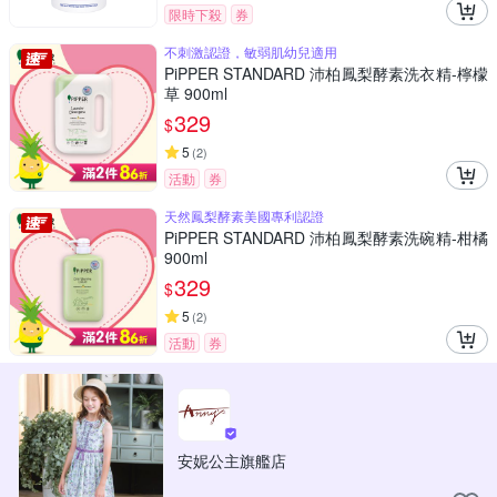
限時下殺
券
不刺激認證，敏弱肌幼兒適用
PiPPER STANDARD 沛柏鳳梨酵素洗衣精-檸檬
草 900ml
329
$
5
(
2
)
活動
券
天然鳳梨酵素美國專利認證
PiPPER STANDARD 沛柏鳳梨酵素洗碗精-柑橘
900ml
329
$
5
(
2
)
活動
券
安妮公主旗艦店