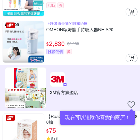
活動
券
上呼吸道最適的噴霧治療
OMRON歐姆龍手持吸入器NE-S20
2,830
$
$
2,980
挑戰低價
券
3M官方旗艦店
【Roaze柔仕】乾濕兩用嬰兒紗布毛巾-纖柔款8
現在可以追蹤你喜愛的商店！
0抽
75
$
5
(
1
)