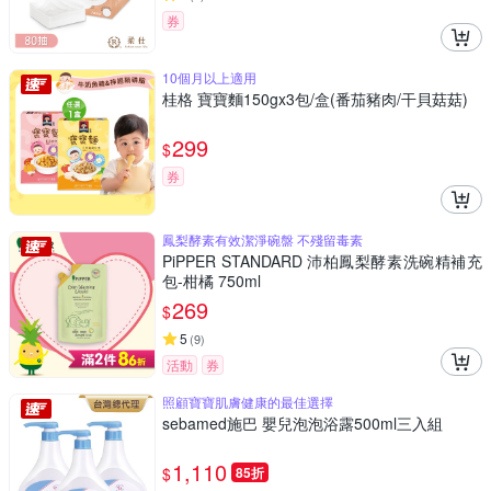
券
10個月以上適用
桂格 寶寶麵150gx3包/盒(番茄豬肉/干貝菇菇)
299
$
券
鳳梨酵素有效潔淨碗盤 不殘留毒素
PiPPER STANDARD 沛柏鳳梨酵素洗碗精補充
包-柑橘 750ml
269
$
5
(
9
)
活動
券
照顧寶寶肌膚健康的最佳選擇
sebamed施巴 嬰兒泡泡浴露500ml三入組
1,110
$
85折