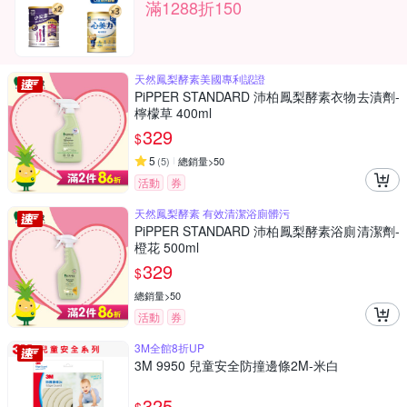
滿1288折150
天然鳳梨酵素美國專利認證
PiPPER STANDARD 沛柏鳳梨酵素衣物去漬劑-
檸檬草 400ml
329
$
5
(
5
)
總銷量>50
活動
券
天然鳳梨酵素 有效清潔浴廁髒污
PiPPER STANDARD 沛柏鳳梨酵素浴廁清潔劑-
橙花 500ml
329
$
總銷量>50
活動
券
3M全館8折UP
3M 9950 兒童安全防撞邊條2M-米白
325