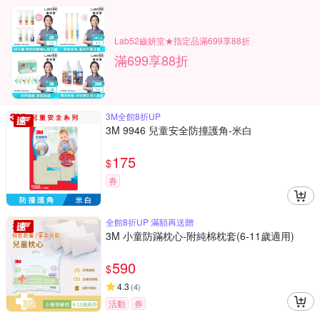
Lab52齒妍堂★指定品滿699享88折
滿699享88折
3M全館8折UP
3M 9946 兒童安全防撞護角-米白
175
$
券
全館8折UP 滿額再送贈
3M 小童防蹣枕心-附純棉枕套(6-11歲適用)
590
$
4.3
(
4
)
活動
券