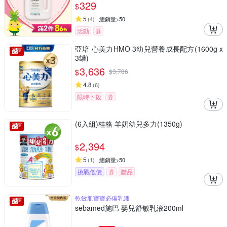
329
$
5
(
4
)
總銷量>50
活動
券
亞培 心美力HMO 3幼兒營養成長配方(1600g x
3罐)
3,636
$
$
3,786
4.8
(
6
)
限時下殺
券
(6入組)桂格 羊奶幼兒多力(1350g)
2,394
$
5
(
1
)
總銷量>50
挑戰低價
券
贈品
乾敏肌寶寶必備乳液
sebamed施巴 嬰兒舒敏乳液200ml