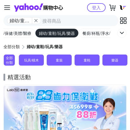
Yahoo購物中心
登入
婦幼/童鞋/
玩具/樂器
生/保健/美體/醫療
婦幼/童鞋/玩具/樂器
餐廚/杯瓶/淨水/寵物
家
全部分類
婦幼/童鞋/玩具/樂器
全部
玩具/積木
童裝
童鞋
樂器
分類
精選活動