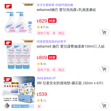
含洋甘菊精華 舒緩呵護肌膚
sebamed施巴 嬰兒泡泡露+乳液護膚組
829
$
85折
4.7
(
6
)
限時下殺
券
贈品
呵護寶寶屁屁的好幫手
sebamed 施巴 嬰兒護臀修護膏100ml三入組
809
$
85折
5
(
5
)
限時下殺
券
贈品
3M全館8折UP
3M 兒童安全防撞地墊-礦石藍 (32cm x 6片)
539
$
5
(
1
)
券