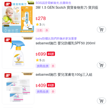
SGS認證電解拋光,抗菌衛生
3M 1.5 GEN Scotch 寶寶食物剪刀-寶貝藍
278
$
3
(
1
)
活動
券
baby防曬比我們想像的更加重要
sebamed施巴 嬰兒防曬乳SPF50 200ml
699
$
85折
5
(
2
)
挑戰低價
券
sebamed施巴 嬰兒潔膚皂100g三入組
409
$
85折
挑戰低價
券