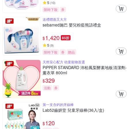
5
(
10
)
限時下殺
券
送禮體面又大方
sebamed施巴 嬰兒粉藍熊語禮盒
1,420
$
85折
5
(
9
)
限時下殺
券
贈品
天然安心配方 幼童寵物首選
PiPPER STANDARD 沛柏鳳梨酵素地板清潔劑-
薰衣草 800ml
329
$
活動
券
第一支含鈣的牙線棒
Lab52齒妍堂 兒童牙線棒(36入/盒)
120
$