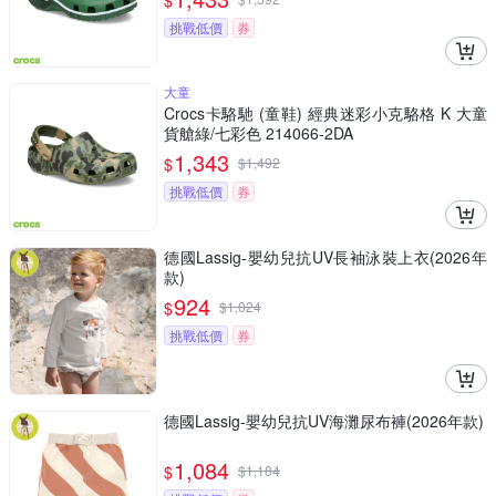
$
挑戰低價
券
大童
Crocs卡駱馳 (童鞋) 經典迷彩小克駱格 K 大童
貨艙綠/七彩色 214066-2DA
1,343
$
$
1,492
挑戰低價
券
德國Lassig-嬰幼兒抗UV長袖泳裝上衣(2026年
款)
924
$
$
1,024
挑戰低價
券
德國Lassig-嬰幼兒抗UV海灘尿布褲(2026年款)
1,084
$
$
1,184