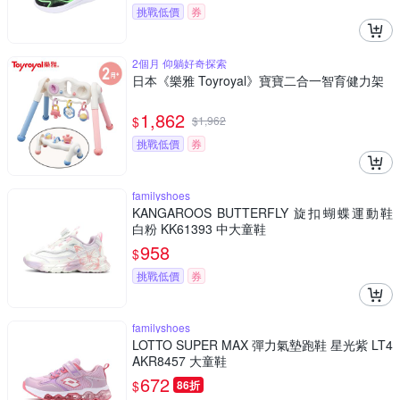
挑戰低價
券
2個月 仰躺好奇探索
日本《樂雅 Toyroyal》寶寶二合一智育健力架
1,862
$
$
1,962
挑戰低價
券
familyshoes
KANGAROOS BUTTERFLY 旋扣蝴蝶運動鞋
白粉 KK61393 中大童鞋
958
$
挑戰低價
券
familyshoes
LOTTO SUPER MAX 彈力氣墊跑鞋 星光紫 LT4
AKR8457 大童鞋
672
$
86折