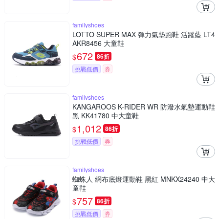
familyshoes
LOTTO SUPER MAX 彈力氣墊跑鞋 活躍藍 LT4
AKR8456 大童鞋
672
$
86折
挑戰低價
券
familyshoes
KANGAROOS K-RIDER WR 防潑水氣墊運動鞋
黑 KK41780 中大童鞋
1,012
$
86折
挑戰低價
券
familyshoes
蜘蛛人 網布底燈運動鞋 黑紅 MNKX24240 中大
童鞋
757
$
86折
挑戰低價
券