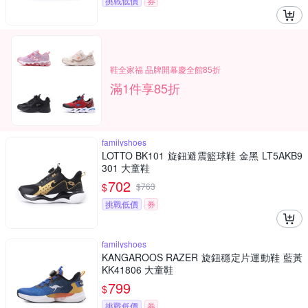
挑戰低價
券
鞋全家福 品牌開幕慶全館85折
滿1件享85折
familyshoes
LOTTO BK101 旋鈕避震籃球鞋 金黑 LT5AKB9
301 大童鞋
702
$
$
763
挑戰低價
券
familyshoes
KANGAROOS RAZER 旋鈕穩定片運動鞋 藍黃
KK41806 大童鞋
799
$
挑戰低價
券