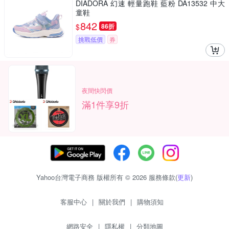
DIADORA 幻速 輕量跑鞋 藍粉 DA13532 中大
童鞋
842
$
86折
挑戰低價
券
夜間快閃價
滿1件享9折
Yahoo台灣電子商務 版權所有 © 2026 服務條款(
更新
)
客服中心
|
關於我們
|
購物須知
網路安全
|
隱私權
|
分類地圖