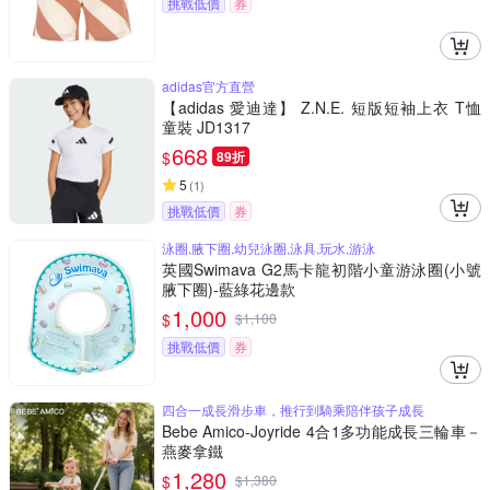
挑戰低價
券
adidas官方直營
【adidas 愛迪達】 Z.N.E. 短版短袖上衣 T恤
童裝 JD1317
668
$
89折
5
(
1
)
挑戰低價
券
泳圈,腋下圈,幼兒泳圈,泳具,玩水,游泳
英國Swimava G2馬卡龍初階小童游泳圈(小號
腋下圈)-藍綠花邊款
1,000
$
$
1,100
挑戰低價
券
四合一成長滑步車，推行到騎乘陪伴孩子成長
Bebe Amico-Joyride 4合1多功能成長三輪車－
燕麥拿鐵
1,280
$
$
1,380