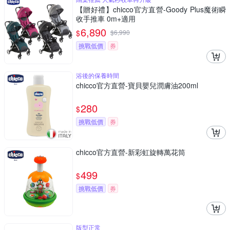
【贈好禮】chicco官方直營-Goody Plus魔術瞬
收手推車 0m+適用
6,890
$
$
6,990
挑戰低價
券
浴後的保養時間
chicco官方直營-寶貝嬰兒潤膚油200ml
280
$
挑戰低價
券
chicco官方直營-新彩虹旋轉萬花筒
499
$
挑戰低價
券
版型正常