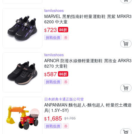
familyshoes
MARVEL 黑豹指南針輕量運動鞋 黑紫 MRKR3
6200 中大童
723
$
86折
挑戰低價
券
familyshoes
ARNOR 防潑水線條輕量運動鞋 黑玫金 ARKR3
8270 大童鞋
587
$
86折
挑戰低價
券
日本經典卡通正版公司貨
ANPANMAN 麵包超人-麵包超人 輕量挖土機遊
具( 1.5Y~5Y)
1,685
$
$
1,785
挑戰低價
券