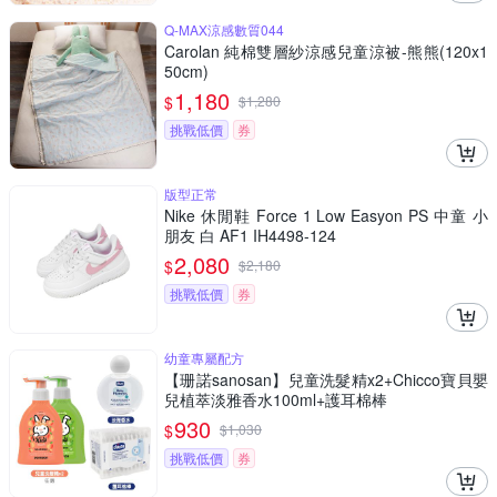
Q-MAX涼感數質044
Carolan 純棉雙層紗涼感兒童涼被-熊熊(120x1
50cm)
1,180
$
$
1,280
挑戰低價
券
版型正常
Nike 休閒鞋 Force 1 Low Easyon PS 中童 小
朋友 白 AF1 IH4498-124
2,080
$
$
2,180
挑戰低價
券
幼童專屬配方
【珊諾sanosan】兒童洗髮精x2+Chicco寶貝嬰
兒植萃淡雅香水100ml+護耳棉棒
930
$
$
1,030
挑戰低價
券