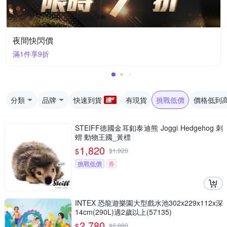
夜間快閃價
滿1件享9折
分類
品牌
快速到貨
有現貨
挑戰低價
價格低到
STEIFF德國金耳釦泰迪熊 Joggi Hedgehog 刺
蝟 動物王國_黃標
1,820
$
$
1,920
挑戰低價
券
INTEX 恐龍遊樂園大型戲水池302x229x112x深
14cm(290L)適2歲以上(57135)
2,780
$
$
2,880