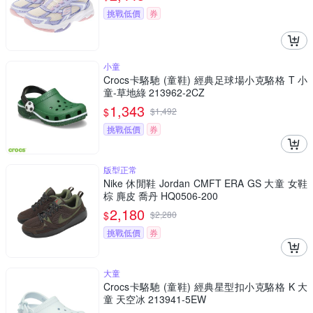
挑戰低價
券
小童
Crocs卡駱馳 (童鞋) 經典足球場小克駱格 T 小
童-草地綠 213962-2CZ
1,343
$
$
1,492
挑戰低價
券
版型正常
Nike 休閒鞋 Jordan CMFT ERA GS 大童 女鞋
棕 麂皮 喬丹 HQ0506-200
2,180
$
$
2,280
挑戰低價
券
大童
Crocs卡駱馳 (童鞋) 經典星型扣小克駱格 K 大
童 天空冰 213941-5EW