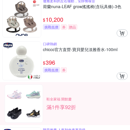
優雅柔和的左右擺動，安靜無噪音
荷蘭nuna-LEAF grow搖搖椅(含玩具條)-3色
10,200
$
挑戰低價
券
贈品
口碑熱銷
chicco官方直營-寶貝嬰兒淡雅香水-100ml
396
$
挑戰低價
券
鞋全家福 開館慶
滿1件享92折
隋棠推薦 人氣秒收車再升級