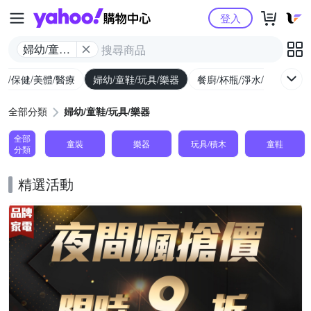
Yahoo購物中心
登入
婦幼/童鞋/
玩具/樂器
生/保健/美體/醫療
婦幼/童鞋/玩具/樂器
餐廚/杯瓶/淨水/寵物
家
全部分類
婦幼/童鞋/玩具/樂器
全部
童裝
樂器
玩具/積木
童鞋
分類
精選活動