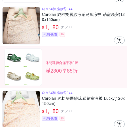
Q-MAX涼感數質044
Carolan 純棉雙層紗涼感兒童涼被-萌寵晚安(12
0x150cm)
1,180
$
$
1,280
挑戰低價
券
休閒鞋聯合滿千享9折
滿2300享85折
Q-MAX涼感數質044
Carolan 純棉雙層紗涼感兒童涼被-Lucky(120x
150cm)
1,180
$
$
1,280
挑戰低價
券