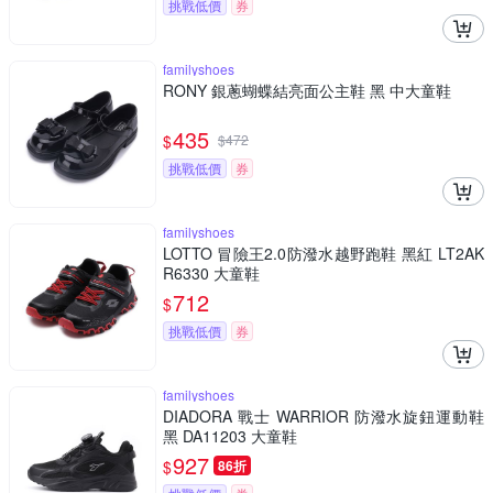
挑戰低價
券
familyshoes
RONY 銀蔥蝴蝶結亮面公主鞋 黑 中大童鞋
435
$
$
472
挑戰低價
券
familyshoes
LOTTO 冒險王2.0防潑水越野跑鞋 黑紅 LT2AK
R6330 大童鞋
712
$
挑戰低價
券
familyshoes
DIADORA 戰士 WARRIOR 防潑水旋鈕運動鞋
黑 DA11203 大童鞋
927
$
86折