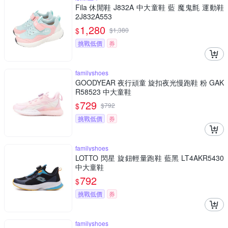
Fila 休閒鞋 J832A 中大童鞋 藍 魔鬼氈 運動鞋
2J832A553
1,280
$
$
1,380
挑戰低價
券
familyshoes
GOODYEAR 夜行頑童 旋扣夜光慢跑鞋 粉 GAK
R58523 中大童鞋
729
$
$
792
挑戰低價
券
familyshoes
LOTTO 閃星 旋鈕輕量跑鞋 藍黑 LT4AKR5430
中大童鞋
792
$
挑戰低價
券
familyshoes