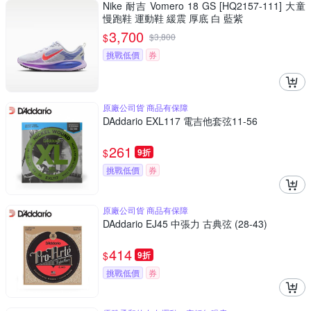
Nike 耐吉 Vomero 18 GS [HQ2157-111] 大童
慢跑鞋 運動鞋 緩震 厚底 白 藍紫
3,700
$
$
3,800
挑戰低價
券
原廠公司貨 商品有保障
DAddario EXL117 電吉他套弦11-56
261
$
9折
挑戰低價
券
原廠公司貨 商品有保障
DAddario EJ45 中張力 古典弦 (28-43)
414
$
9折
挑戰低價
券