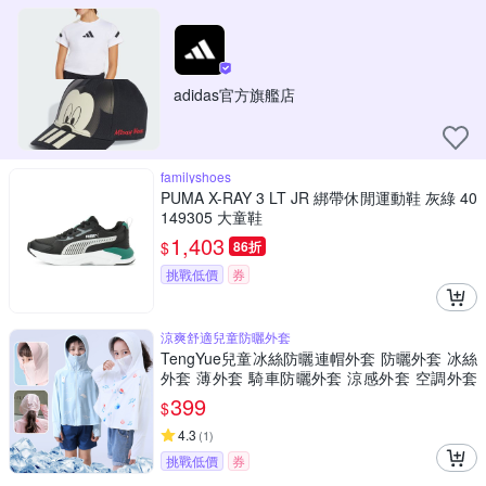
adidas官方旗艦店
familyshoes
PUMA X-RAY 3 LT JR 綁帶休閒運動鞋 灰綠 40
149305 大童鞋
1,403
$
86折
挑戰低價
券
涼爽舒適兒童防曬外套
TengYue兒童冰絲防曬連帽外套 防曬外套 冰絲
外套 薄外套 騎車防曬外套 涼感外套 空調外套
4色2尺寸
399
$
4.3
(
1
)
挑戰低價
券