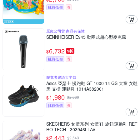
挑戰低價
券
原廠公司貨 商品有保障
SENNHEISER E945 動圈式超心型麥克風
6,732
$
9折
挑戰低價
券
腳寬者建議大半號
Asics 亞瑟士 慢跑鞋 GT-1000 14 GS 大童 女鞋
黑 支撐 運動鞋 1014A382001
1,980
$
$
2,080
挑戰低價
券
SKECHERS 女童系列 女童鞋 旋鈕運動鞋 RET
RO TECH - 303946LLAV
2,443
$
$
2,543