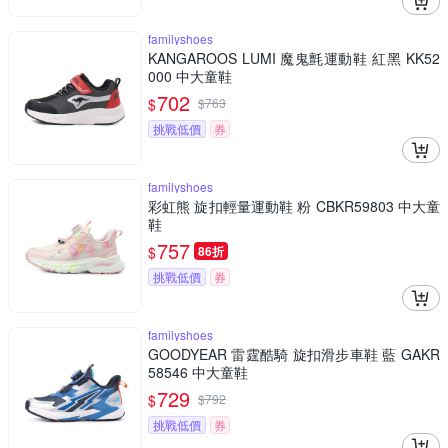
familyshoes
KANGAROOS LUMI 魔鬼氈運動鞋 紅黑 KK52
000 中大童鞋
702
$
$
763
挑戰低價
券
familyshoes
彩虹熊 旋扣輕量運動鞋 粉 CBKR59803 中大童
鞋
757
$
86折
挑戰低價
券
familyshoes
GOODYEAR 雷霆酷騎 旋扣滑步車鞋 藍 GAKR
58546 中大童鞋
729
$
$
792
挑戰低價
券