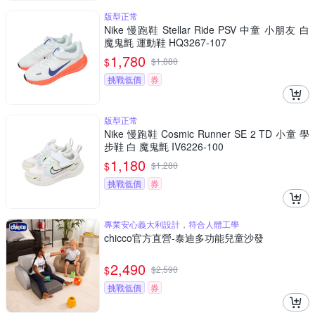
版型正常
Nike 慢跑鞋 Stellar Ride PSV 中童 小朋友 白
魔鬼氈 運動鞋 HQ3267-107
1,780
$
$
1,880
挑戰低價
券
版型正常
Nike 慢跑鞋 Cosmic Runner SE 2 TD 小童 學
步鞋 白 魔鬼氈 IV6226-100
1,180
$
$
1,280
挑戰低價
券
專業安心義大利設計，符合人體工學
chicco官方直營-泰迪多功能兒童沙發
2,490
$
$
2,590
挑戰低價
券