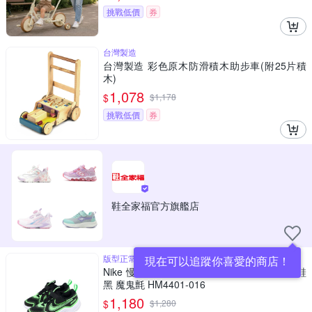
挑戰低價
券
台灣製造
台灣製造 彩色原木防滑積木助步車(附25片積
木)
1,078
$
$
1,178
挑戰低價
券
鞋全家福官方旗艦店
版型正常
現在可以追蹤你喜愛的商店！
Nike 慢跑鞋 Cosmic Runner TD 小童 學步鞋
黑 魔鬼氈 HM4401-016
1,180
$
$
1,280