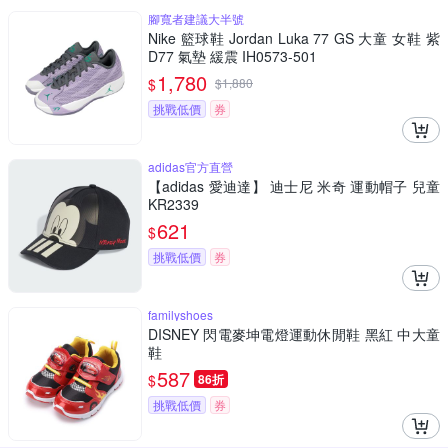
腳寬者建議大半號
Nike 籃球鞋 Jordan Luka 77 GS 大童 女鞋 紫
D77 氣墊 緩震 IH0573-501
1,780
$
$
1,880
挑戰低價
券
adidas官方直營
【adidas 愛迪達】 迪士尼 米奇 運動帽子 兒童
KR2339
621
$
挑戰低價
券
familyshoes
DISNEY 閃電麥坤電燈運動休閒鞋 黑紅 中大童
鞋
587
$
86折
挑戰低價
券