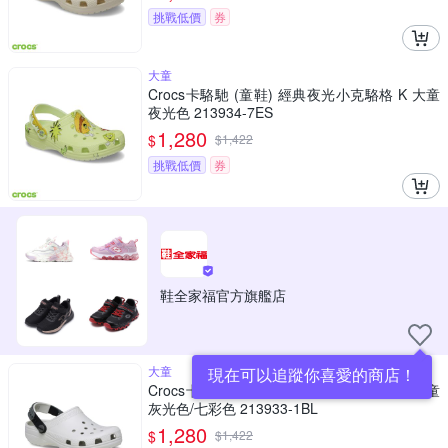
挑戰低價
券
大童
Crocs卡駱馳 (童鞋) 經典夜光小克駱格 K 大童
夜光色 213934-7ES
1,280
$
$
1,422
挑戰低價
券
鞋全家福官方旗艦店
大童
現在可以追蹤你喜愛的商店！
Crocs卡駱馳 (童鞋) 經典夜光小克駱格 K 大童
灰光色/七彩色 213933-1BL
1,280
$
$
1,422