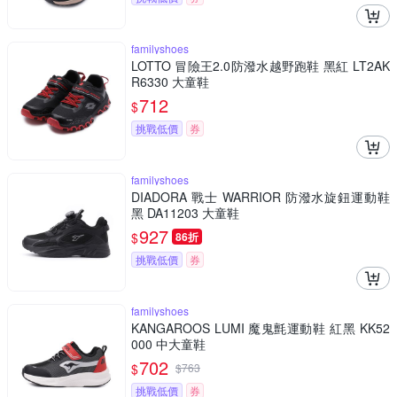
familyshoes
LOTTO 冒險王2.0防潑水越野跑鞋 黑紅 LT2AK
R6330 大童鞋
712
$
挑戰低價
券
familyshoes
DIADORA 戰士 WARRIOR 防潑水旋鈕運動鞋
黑 DA11203 大童鞋
927
$
86折
挑戰低價
券
familyshoes
KANGAROOS LUMI 魔鬼氈運動鞋 紅黑 KK52
000 中大童鞋
702
$
$
763
挑戰低價
券