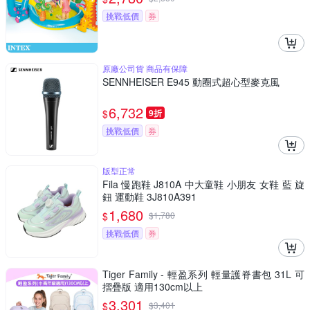
挑戰低價
券
原廠公司貨 商品有保障
SENNHEISER E945 動圈式超心型麥克風
6,732
$
9折
挑戰低價
券
版型正常
Fila 慢跑鞋 J810A 中大童鞋 小朋友 女鞋 藍 旋
鈕 運動鞋 3J810A391
1,680
$
$
1,780
挑戰低價
券
Tiger Family - 輕盈系列 輕量護脊書包 31L 可
摺疊版 適用130cm以上
3,301
$
$
3,401