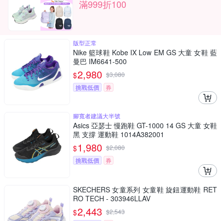
滿999折100
版型正常
Nike 籃球鞋 Kobe IX Low EM GS 大童 女鞋 藍
曼巴 IM6641-500
2,980
$
$
3,080
挑戰低價
券
腳寬者建議大半號
Asics 亞瑟士 慢跑鞋 GT-1000 14 GS 大童 女鞋
黑 支撐 運動鞋 1014A382001
1,980
$
$
2,080
挑戰低價
券
SKECHERS 女童系列 女童鞋 旋鈕運動鞋 RET
RO TECH - 303946LLAV
2,443
$
$
2,543