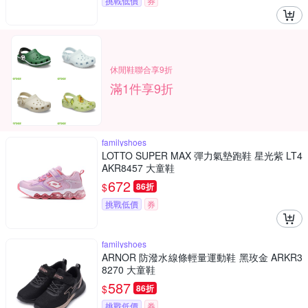
挑戰低價
券
休閒鞋聯合享9折
滿1件享9折
familyshoes
LOTTO SUPER MAX 彈力氣墊跑鞋 星光紫 LT4
AKR8457 大童鞋
672
$
86折
挑戰低價
券
familyshoes
ARNOR 防潑水線條輕量運動鞋 黑玫金 ARKR3
8270 大童鞋
587
$
86折
挑戰低價
券