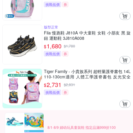
挑戰低價
券
版型正常
Fila 慢跑鞋 J810A 中大童鞋 女鞋 小朋友 黑 旋
鈕 運動鞋 3J810A008
1,680
$
$
1,780
挑戰低價
券
Tiger Family - 小貴族系列 超輕量護脊書包 14L
110-130cm適用 人體工學護脊書包 反光安全
國小書包
2,731
$
$
2,831
挑戰低價
券
8/1-8/9 婦幼玩具童裝鞋 指定品滿999折100