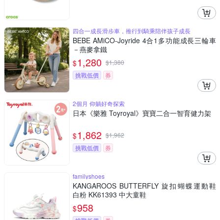
四合一成長滑步車，推行到騎乘陪伴孩子成長
BEBE AMiCO-Joyride 4合1多功能成長三輪車
－燕麥拿鐵
1,280
$
$
1,380
挑戰低價
券
2個月 仰躺好奇探索
日本《樂雅 Toyroyal》寶寶二合一智育健力架
1,862
$
$
1,962
挑戰低價
券
familyshoes
KANGAROOS BUTTERFLY 旋扣蝴蝶運動鞋
白粉 KK61393 中大童鞋
958
$