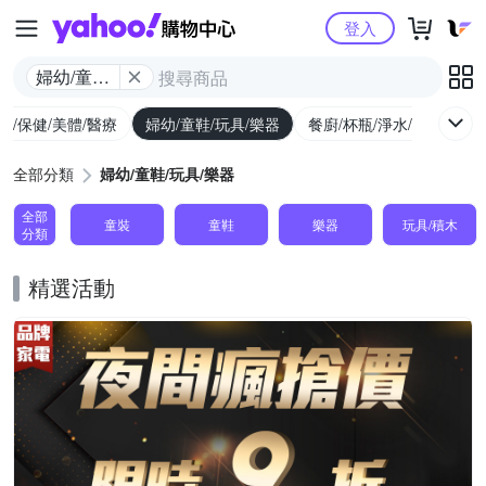
Yahoo購物中心
登入
婦幼/童鞋/
玩具/樂器
生/保健/美體/醫療
婦幼/童鞋/玩具/樂器
餐廚/杯瓶/淨水/寵物
家
全部分類
婦幼/童鞋/玩具/樂器
全部
童裝
童鞋
樂器
玩具/積木
分類
精選活動