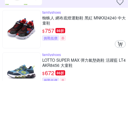
familyshoes
蜘蛛人 網布底燈運動鞋 黑紅 MNKX24240 中大
童鞋
757
$
86折
挑戰低價
券
familyshoes
LOTTO SUPER MAX 彈力氣墊跑鞋 活躍藍 LT4
AKR8456 大童鞋
672
$
86折
挑戰低價
券
familyshoes
KANGAROOS K-RIDER WR 防潑水氣墊運動鞋
黑 KK41780 中大童鞋
1,012
$
86折
挑戰低價
券