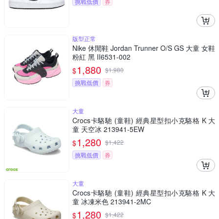
挑戰低價
券
版型正常
Nike 休閒鞋 Jordan Trunner O/S GS 大童 女鞋
粉紅 黑 II6531-002
1,880
$
$
1,980
挑戰低價
券
大童
Crocs卡駱馳 (童鞋) 經典星型扣小克駱格 K 大
童 天空冰 213941-5EW
1,280
$
$
1,422
挑戰低價
券
大童
Crocs卡駱馳 (童鞋) 經典星型扣小克駱格 K 大
童 冰凍米色 213941-2MC
1,280
$
$
1,422