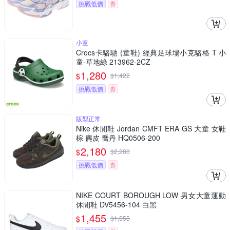
挑戰低價
券
小童
Crocs卡駱馳 (童鞋) 經典足球場小克駱格 T 小
童-草地綠 213962-2CZ
1,280
$
$
1,422
挑戰低價
券
版型正常
Nike 休閒鞋 Jordan CMFT ERA GS 大童 女鞋
棕 麂皮 喬丹 HQ0506-200
2,180
$
$
2,280
挑戰低價
券
NIKE COURT BOROUGH LOW 男女大童運動
休閒鞋 DV5456-104 白黑
1,455
$
$
1,555