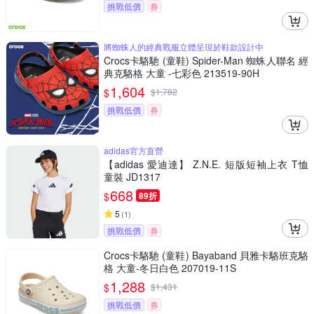
挑戰低價
券
將蜘蛛人的經典戰服立體呈現於鞋款設計中
Crocs卡駱馳 (童鞋) Spider-Man 蜘蛛人聯名 經
典克駱格 大童 -七彩色 213519-90H
1,604
$
$
1,782
挑戰低價
券
adidas官方直營
【adidas 愛迪達】 Z.N.E. 短版短袖上衣 T恤
童裝 JD1317
668
$
89折
5
(
1
)
挑戰低價
券
Crocs卡駱馳 (童鞋) Bayaband 貝雅卡駱班克駱
格 大童-冬日白色 207019-11S
1,288
$
$
1,431
挑戰低價
券