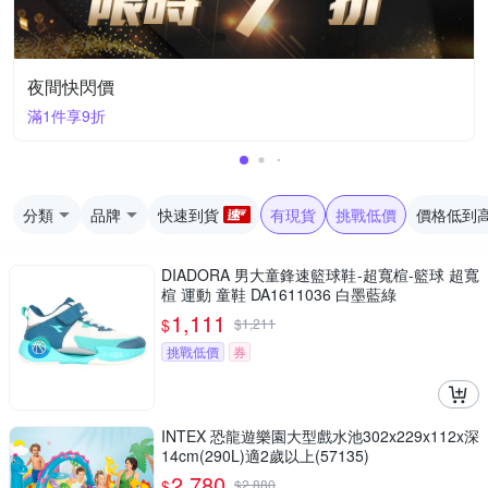
夜間快閃價
滿1件享9折
分類
品牌
快速到貨
有現貨
挑戰低價
價格低到
DIADORA 男大童鋒速籃球鞋-超寬楦-籃球 超寬
楦 運動 童鞋 DA1611036 白墨藍綠
1,111
$
$
1,211
挑戰低價
券
INTEX 恐龍遊樂園大型戲水池302x229x112x深
14cm(290L)適2歲以上(57135)
2,780
$
$
2,880