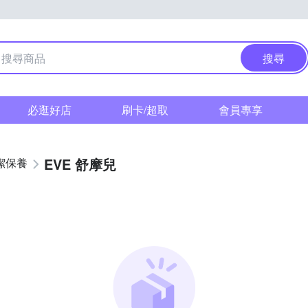
搜尋
必逛好店
刷卡/超取
會員專享
EVE 舒摩兒
潔保養