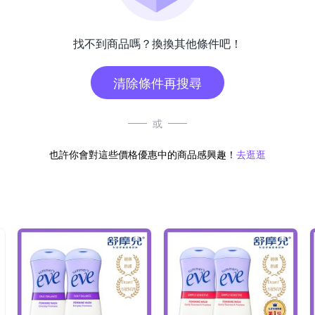
找不到商品嗎？換換其他條件吧！
清除條件再搜尋
或
也許你會對這些價格優惠中的商品感興趣！
去逛逛