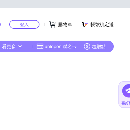
購物車
帳號綁定送
登入
看更多
uniopen 聯名卡
超贈點