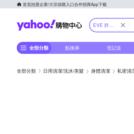
首頁
拍賣
企業/大宗採購入口
合作招商
App下載
Yahoo購物中心
EVE 舒摩
兒
全部分類
點換券
登記送
日用清潔/洗沐/美髮
身體清潔
私密清