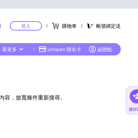
購物車
帳號綁定送
登入
看更多
uniopen 聯名卡
超贈點
內容，放寬條件重新搜尋。