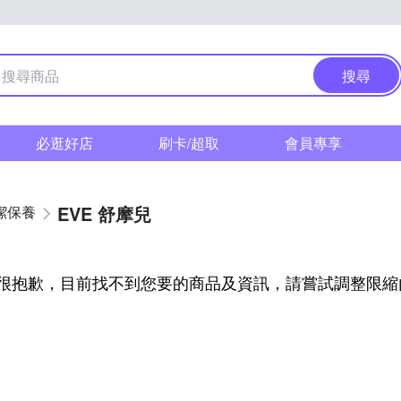
搜尋
必逛好店
刷卡/超取
會員專享
EVE 舒摩兒
潔保養
很抱歉，目前找不到您要的商品及資訊，請嘗試調整限縮