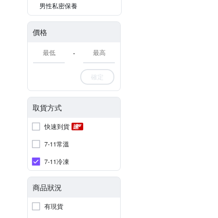
男性私密保養
價格
-
確定
取貨方式
快速到貨
7-11常溫
7-11冷凍
商品狀況
有現貨