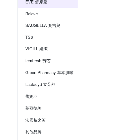
EVE 舒摩兒
Relove
SAUGELLA 賽吉兒
TS6
VIGILL 婦潔
femfresh 芳芯
Green Pharmacy 草本肌曜
Lactacyd 立朵舒
蕾妮亞
菲蘇德美
法國黎之芙
其他品牌