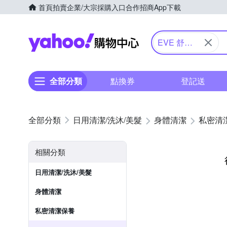
首頁
拍賣
企業/大宗採購入口
合作招商
App下載
Yahoo購物中心
EVE 舒摩
兒
全部分類
點換券
登記送
日用清潔/洗沐/美髮
身體清潔
私密清
相關分類
日用清潔/洗沐/美髮
身體清潔
私密清潔保養