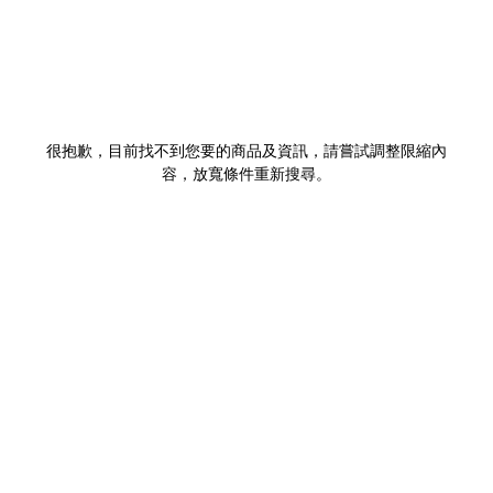
很抱歉，目前找不到您要的商品及資訊，請嘗試調整限縮內
容，放寬條件重新搜尋。