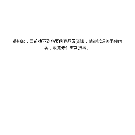
很抱歉，目前找不到您要的商品及資訊，請嘗試調整限縮內
容，放寬條件重新搜尋。