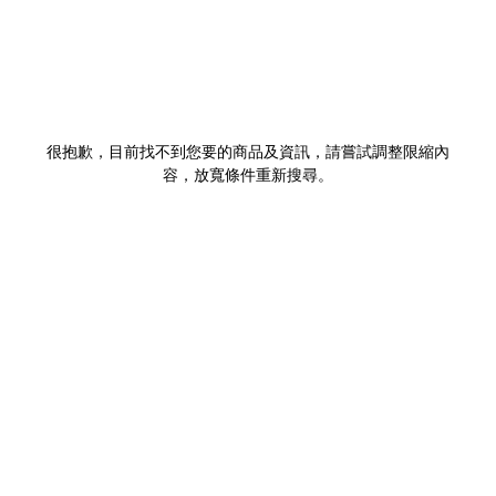
很抱歉，目前找不到您要的商品及資訊，請嘗試調整限縮內
容，放寬條件重新搜尋。