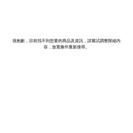
很抱歉，目前找不到您要的商品及資訊，請嘗試調整限縮內
容，放寬條件重新搜尋。