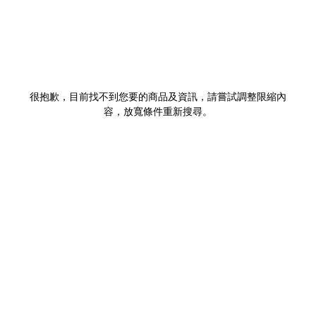
很抱歉，目前找不到您要的商品及資訊，請嘗試調整限縮內
容，放寬條件重新搜尋。