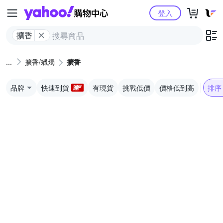
Yahoo購物中心
登入
擴香
擴香/蠟燭
擴香
品牌
快速到貨
有現貨
挑戰低價
價格低到高
排序