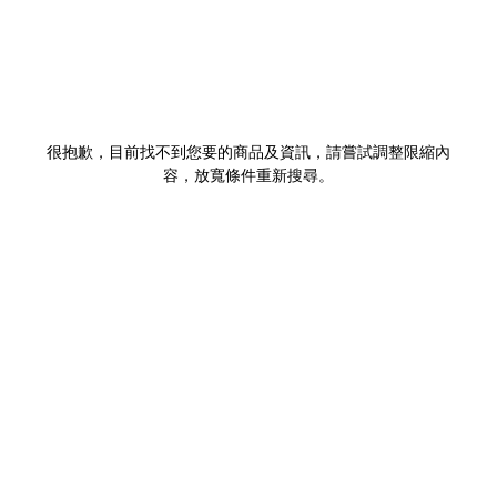
很抱歉，目前找不到您要的商品及資訊，請嘗試調整限縮內
容，放寬條件重新搜尋。