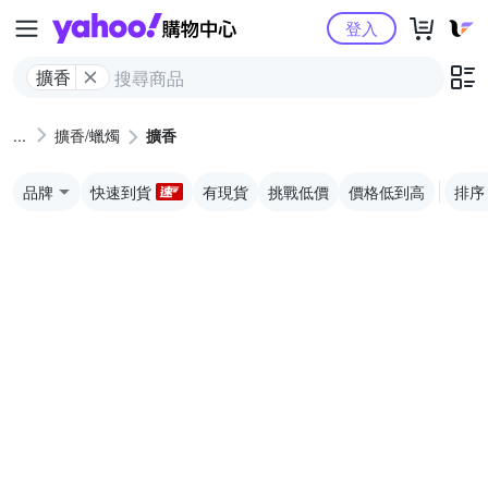
Yahoo購物中心
登入
擴香
擴香/蠟燭
擴香
品牌
快速到貨
有現貨
挑戰低價
價格低到高
排序