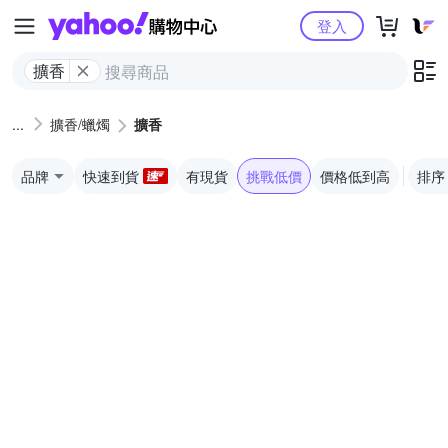
Yahoo購物中心
登入
擴香
擴香/蠟燭
擴香
品牌
快速到貨
有現貨
挑戰低價
價格低到高
排序