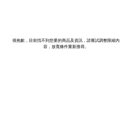
很抱歉，目前找不到您要的商品及資訊，請嘗試調整限縮內
容，放寬條件重新搜尋。