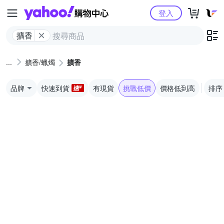
Yahoo購物中心
登入
擴香
擴香/蠟燭
擴香
品牌
快速到貨
有現貨
挑戰低價
價格低到高
排序