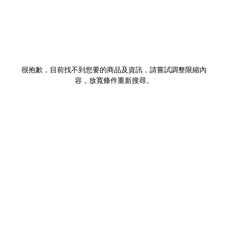
很抱歉，目前找不到您要的商品及資訊，請嘗試調整限縮內
容，放寬條件重新搜尋。