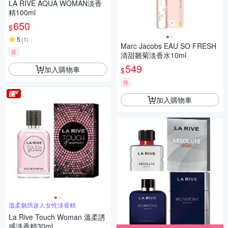
LA RIVE AQUA WOMAN淡香
精100ml
650
$
5
(
1
)
Marc Jacobs EAU SO FRESH
券
清甜雛菊淡香水10ml
549
加入購物車
$
券
加入購物車
溫柔魅惑迷人女性淡香精
La Rive Touch Woman 溫柔誘
感淡香精30ml