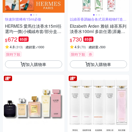
快速到貨稀有15ml必搶
以綠茶香調融合各式花果植物打造出
層次豐富
HERMES 愛馬仕淡香水15ml任
Elizabeth Arden 雅頓 綠茶系列
選均一價(小橘絨布套/部分盒
淡香水100ml 多款任選(原廠專
裝)
櫃貨)
672
730
85折
85折
$
$
4.8
4.9
(
313
)
總銷量>1000
(
70
)
總銷量>500
限時下殺
限時下殺
券
加入購物車
加入購物車