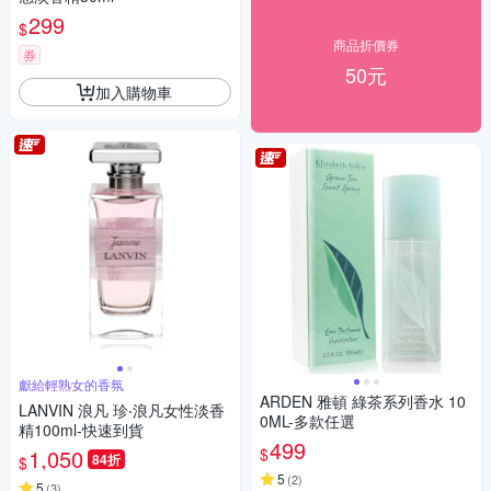
299
$
商品折價券
券
50元
加入購物車
獻給輕熟女的香氛
ARDEN 雅頓 綠茶系列香水 10
LANVIN 浪凡 珍‧浪凡女性淡香
0ML-多款任選
精100ml-快速到貨
499
$
1,050
84折
$
5
(
2
)
5
(
3
)