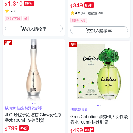
專櫃貨-多款任選)
1,310
85折
349
$
85折
$
5
(
2
)
4.5
(
6
)
總銷量>50
限時下殺
券
限時下殺
加入購物車
加入購物車
以清新 性感 純淨為訴求
清新花果香
JLO 珍妮佛羅培茲 Glow女性淡
Gres Cabotine 清秀佳人女性淡
香水100ml -快速到貨
香水100ml-快速到貨
799
85折
499
$
85折
$