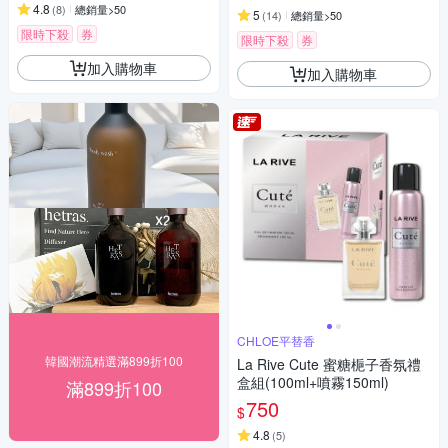
4.8
(
8
)
總銷量>50
5
(
14
)
總銷量>50
限時下殺
券
限時下殺
券
加入購物車
加入購物車
CHLOE平替香
韓國潮流精選滿899折100
La Rive Cute 蜜糖梔子香氛禮
盒組(100ml+噴霧150ml)
滿899折100
750
$
4.8
(
5
)