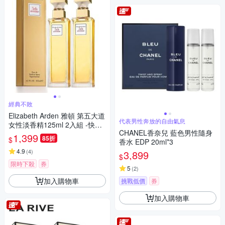
經典不敗
Elizabeth Arden 雅頓 第五大道
代表男性奔放的自由氣息
女性淡香精125ml 2入組 -快速
CHANEL香奈兒 藍色男性隨身
到貨
1,399
85折
$
香水 EDP 20ml*3
4.9
(
4
)
3,899
$
限時下殺
券
5
(
2
)
加入購物車
挑戰低價
券
加入購物車