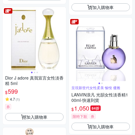
加入購物車
Dior J adore 真我宣言女性淡香
精 5ml
呈現新世代女性柔美 愉悅 優雅
599
$
LANVIN浪凡 光韻女性淡香精1
4.7
(
1
)
00ml-快速到貨
1,050
券
84折
$
限時下殺
券
加入購物車
加入購物車