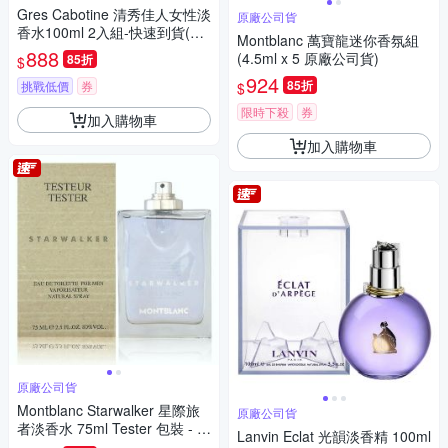
Gres Cabotine 清秀佳人女性淡
原廠公司貨
香水100ml 2入組-快速到貨(時
Montblanc 萬寶龍迷你香氛組
時樂限定)
888
(4.5ml x 5 原廠公司貨)
85折
$
924
85折
挑戰低價
券
$
限時下殺
券
加入購物車
加入購物車
原廠公司貨
Montblanc Starwalker 星際旅
原廠公司貨
者淡香水 75ml Tester 包裝 - 無
Lanvin Eclat 光韻淡香精 100ml
瓶蓋 (原廠公司貨)