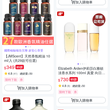
加入購物車
國際檢驗報告完整 超安心享受
【JMScent】天然香氛精油 10
ml/入 (共29款可任選)
349
85折
$
Elizabeth Arden伊莉莎白雅頓
淡香水系列 100ml 真愛 向日葵
4.8
(
41
)
總銷量>50
女性 向日葵蜂蜜 多款任選(原
730
85折
限時下殺
券
$
廠公司貨)
4.8
(
8
)
總銷量>50
加入購物車
限時下殺
券
加入購物車