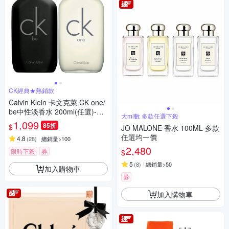
CK經典★熱銷款
Calvin Klein 卡文克萊 CK one/
be中性淡香水 200ml(任選)-快
大ml數 多款任選下殺
速到貨
1,099
85折
$
JO MALONE 香水 100ML 多款
任選均一價
4.8
(
28
)
總銷量>100
2,480
限時下殺
券
$
5
(
8
)
總銷量>50
加入購物車
券
加入購物車