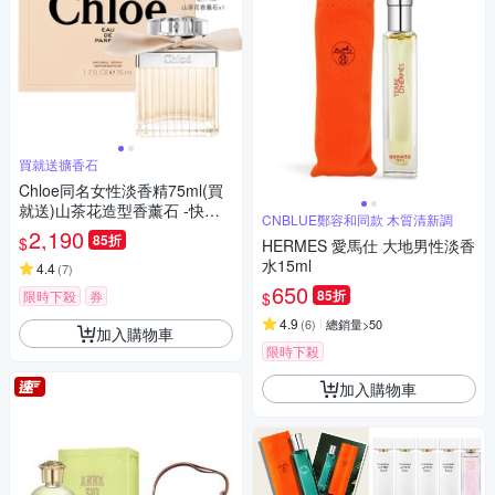
買就送擴香石
Chloe同名女性淡香精75ml(買
就送)山茶花造型香薰石 -快速
CNBLUE鄭容和同款 木質清新調
到貨
2,190
85折
$
HERMES 愛馬仕 大地男性淡香
水15ml
4.4
(
7
)
650
85折
限時下殺
券
$
4.9
(
6
)
總銷量>50
加入購物車
限時下殺
加入購物車