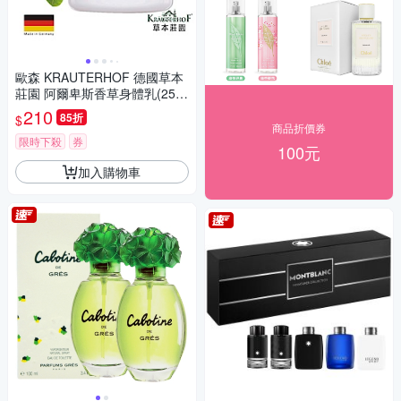
歐森 KRAUTERHOF 德國草本
莊園 阿爾卑斯香草身體乳(250
ml)
210
85折
$
商品折價券
限時下殺
券
100元
加入購物車