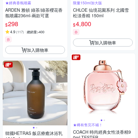
★經典香氛噴霧
限量150ml加大版
ARDEN 雅頓 綠茶/綠茶櫻花香
CHLOE 仙境花園系列 北國雪
氛噴霧236ml-兩款可選
松淡香精 150ml
298
4,800
$
$
4.9
(
117
)
總銷量>400
券
券
加入購物車
加入購物車
★稀有售完不補！
COACH 時尚經典女性淡香精9
韓國HETRAS 飯店療癒沐浴乳
0ml-TESTER