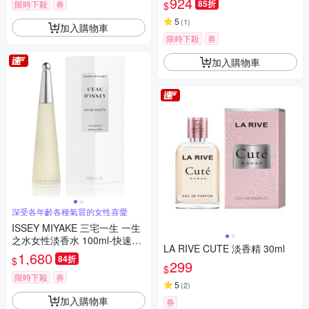
924
85折
限時下殺
券
$
5
(
1
)
加入購物車
限時下殺
券
加入購物車
深受各年齡各種氣質的女性喜愛
ISSEY MIYAKE 三宅一生 一生
之水女性淡香水 100ml-快速到
LA RIVE CUTE 淡香精 30ml
貨
1,680
84折
$
299
$
限時下殺
券
5
(
2
)
加入購物車
券