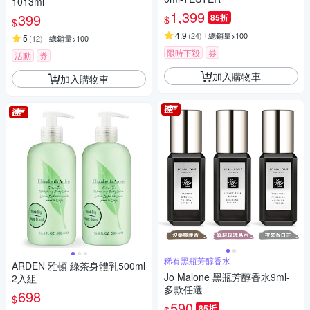
1013ml
1,399
399
85折
$
$
4.9
(
24
)
總銷量>100
5
(
12
)
總銷量>100
限時下殺
券
活動
券
加入購物車
加入購物車
稀有黑瓶芳醇香水
ARDEN 雅頓 綠茶身體乳500ml
Jo Malone 黑瓶芳醇香水9ml-
2入組
多款任選
698
$
590
85折