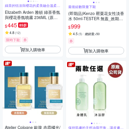
綠茶的恬淡與櫻花的柔美融合溫柔而
最後組數限量下殺
不失明亮
Elizabeth Arden 雅頓 綠茶香氛
(即期品)Kenzo 罌粟花女性淡香
與櫻花香氛噴霧 236ML (原廠
水 50ml-TESTER 無蓋_效期20
公司貨-2款任選)
445
27/8/31
999
85折
$
$
4.8
(
12
)
4.5
(
5
)
總銷量>50
限時下殺
券
券
加入購物車
加入購物車
Atelier Cologne 歐瓏 赤霞橘光/
保持肌膚的天然油脂平衡，讓皮膚感