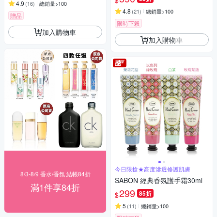
$
4.9
(
16
)
總銷量>100
4.8
(
21
)
總銷量>100
贈品
限時下殺
加入購物車
加入購物車
今日限搶★高度滲透修護肌膚
8/3-8/9 香水/香氛 結帳84折
SABON 經典香氛護手霜30ml
滿1件享84折
299
85折
$
5
(
11
)
總銷量>100