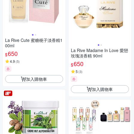
La Rive Cute 蜜糖梔子淡香精1
00ml
La Rive Madame In Love 愛戀
650
$
玫瑰淡香精 90ml
4.9
(
5
)
650
$
券
5
(
3
)
加入購物車
券
加入購物車