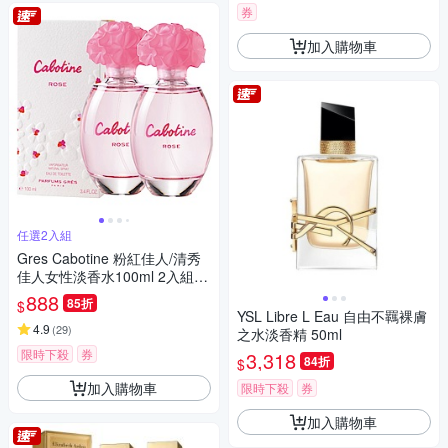
券
加入購物車
任選2入組
Gres Cabotine 粉紅佳人/清秀
佳人女性淡香水100ml 2入組-
快速到貨
888
85折
$
YSL Libre L Eau 自由不羈裸膚
4.9
(
29
)
之水淡香精 50ml
限時下殺
券
3,318
84折
$
加入購物車
限時下殺
券
加入購物車