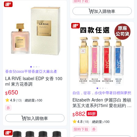
限時下殺
加入購物車
香奈兒coco平替香盧亞大廠出產
LA RIVE Isabel EDP 女香 100
ml 東方花香調
650
$
自信，從容，步伐中帶著目標與夢想
Elizabeth Arden 伊麗莎白 雅頓
4.9
(
13
)
總銷量>100
第五大道系列75ml 愛在紐約 紐
券
約限定 紐約夢 (多款任選-原廠
882
85折
$
公司貨)
加入購物車
4.8
(
18
)
總銷量>100
限時下殺
券