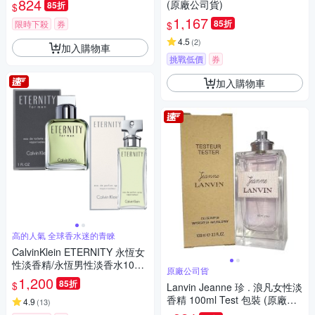
824
(原廠公司貨)
85折
$
1,167
85折
限時下殺
券
$
4.5
(
2
)
加入購物車
挑戰低價
券
加入購物車
高的人氣 全球香水迷的青睞
CalvinKlein ETERNITY 永恆女
性淡香精/永恆男性淡香水100m
原廠公司貨
l(任選)-快速到貨
1,200
85折
$
Lanvin Jeanne 珍 . 浪凡女性淡
香精 100ml Test 包裝 (原廠公
4.9
(
13
)
司貨)