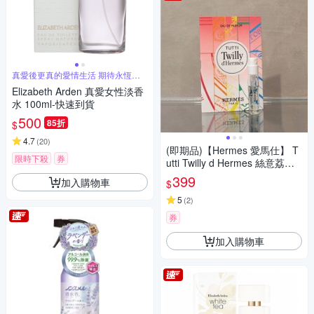
真愛後更真的愛情生活 期待永恆不
渝的愛情
Elizabeth Arden 真愛女性淡香
水 100ml-快速到貨
500
85折
$
4.7
(
20
)
(即期品)【Hermes 愛馬仕】 T
限時下殺
券
utti Twilly d Hermes 絲意荔韻
淡香精 2ml 五入組(效期：2027
399
加入購物車
$
0331)
5
(
2
)
券
加入購物車