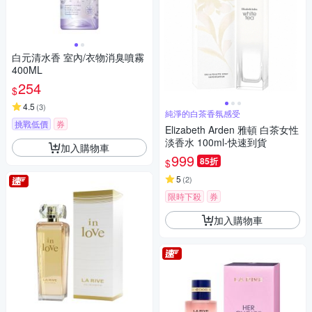
白元清水香 室內/衣物消臭噴霧
400ML
254
$
4.5
(
3
)
純淨的白茶香氛感受
挑戰低價
券
Elizabeth Arden 雅頓 白茶女性
淡香水 100ml-快速到貨
加入購物車
999
85折
$
5
(
2
)
限時下殺
券
加入購物車