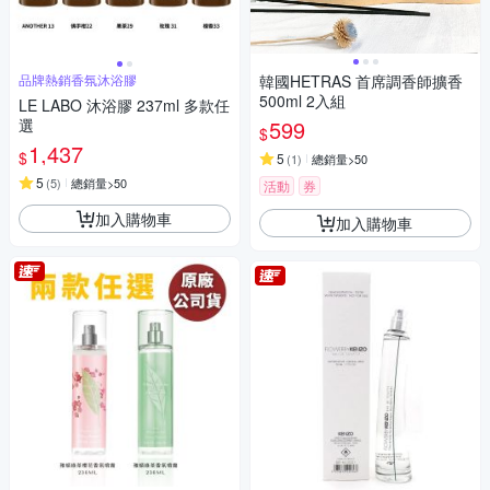
品牌熱銷香氛沐浴膠
韓國HETRAS 首席調香師擴香
500ml 2入組
LE LABO 沐浴膠 237ml 多款任
選
599
$
1,437
$
5
(
1
)
總銷量>50
5
(
5
)
總銷量>50
活動
券
加入購物車
加入購物車