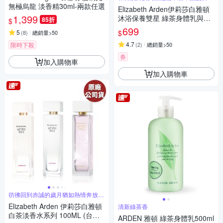
覺柔嫩
無極烏龍 淡香精30ml-兩款任選
Elizabeth Arden伊莉莎白雅頓
1,399
沐浴保養雙星 綠茶身體乳與沐
85折
$
浴膠500ml(原廠公司貨-多款任
699
$
5
(
8
)
總銷量>50
選)
4.7
限時下殺
(
2
)
總銷量>50
券
加入購物車
加入購物車
彷彿回到赤誠的歲月猶如熱情奔放的
記憶
Elizabeth Arden 伊莉莎白雅頓
清新綠茶香
白茶淡香水系列 100ML (台灣
ARDEN 雅頓 綠茶身體乳500ml