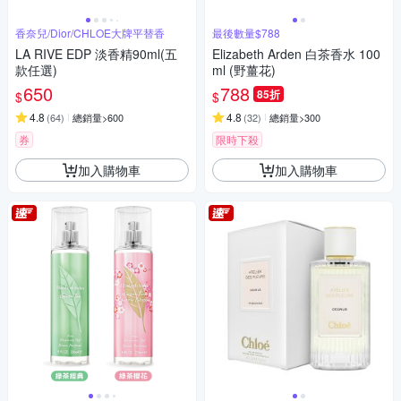
香奈兒/Dior/CHLOE大牌平替香
最後數量$788
LA RIVE EDP 淡香精90ml(五
Elizabeth Arden 白茶香水 100
款任選)
ml (野薑花)
650
788
85折
$
$
4.8
4.8
(
64
)
總銷量>600
(
32
)
總銷量>300
券
限時下殺
加入購物車
加入購物車