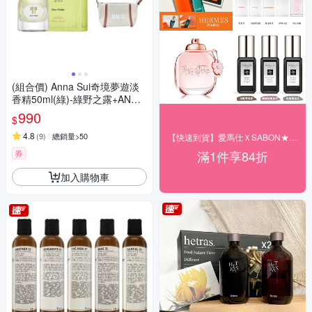
(組合價) Anna Sui奇境夢遊淡
香精50ml(綠)-綠野之露+ANNA
SUI小帆布包(米白色)
990
$
4.8
(
9
)
總銷量>50
【快速到貨】愛馬仕ＸSABON★結帳84折
券
滿1件享84折
加入購物車