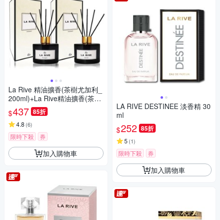
La Rive 精油擴香(茶樹尤加利_
200ml)+La Rive精油擴香(茶樹
LA RIVE DESTINEE 淡香精 30
柑橘_200ml)
437
85折
$
ml
4.8
(
6
)
252
85折
$
限時下殺
券
5
(
1
)
加入購物車
限時下殺
券
加入購物車