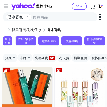
Yahoo購物中心
登入
香水香氛
醫美/保養/彩妝/香水
香水香氛
全部
香水/香精/香
臉部/身體/頭
精油/水氧機
擴香/蠟燭
分類
膏
髮
分類
品牌
快速到貨
有現貨
挑戰低價
價格低到