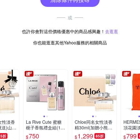
或
也許你會對這些價格優惠中的商品感興趣！
去逛逛
你也能逛逛其他Yahoo服務的相關商品
名女性淡香
La Rive Cute 蜜糖
Chloe同名女性淡香
HERME
就送)山茶
梔子香氛禮盒組(10
精30ml(加贈小熊擴
頂花園淡
 -快速
0ml+噴霧150ml)
香石1個)-快速到貨
750
1,299
799
85折
85折
$
$
$
(買就送)