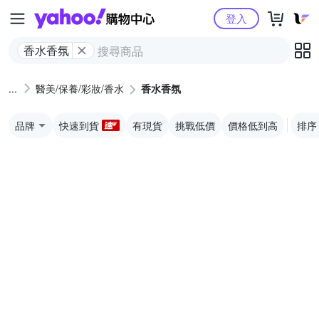
Yahoo購物中心
登入
香水香氛
醫美/保養/彩妝/香水
香水香氛
品牌
快速到貨
有現貨
挑戰低價
價格低到高
排序