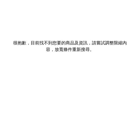
很抱歉，目前找不到您要的商品及資訊，請嘗試調整限縮內
容，放寬條件重新搜尋。