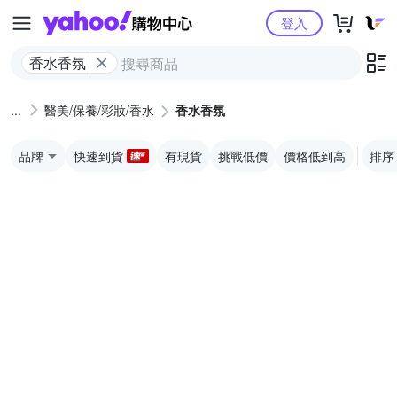
Yahoo購物中心
登入
香水香氛
醫美/保養/彩妝/香水
香水香氛
品牌
快速到貨
有現貨
挑戰低價
價格低到高
排序