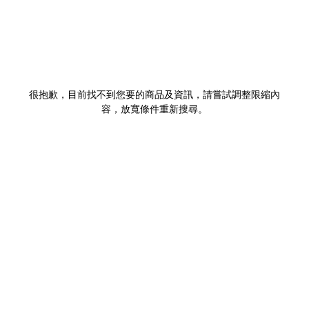
很抱歉，目前找不到您要的商品及資訊，請嘗試調整限縮內
容，放寬條件重新搜尋。