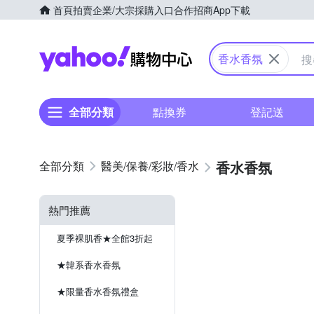
首頁
拍賣
企業/大宗採購入口
合作招商
App下載
Yahoo購物中心
香水香氛
全部分類
點換券
登記送
香水香氛
醫美/保養/彩妝/香水
熱門推薦
夏季裸肌香★全館3折起
★韓系香水香氛
★限量香水香氛禮盒