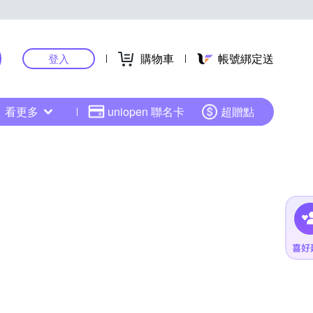
購物車
帳號綁定送
登入
看更多
uniopen 聯名卡
超贈點