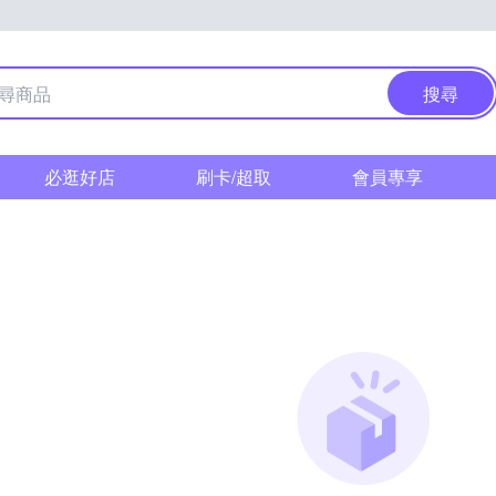
搜尋
必逛好店
刷卡/超取
會員專享