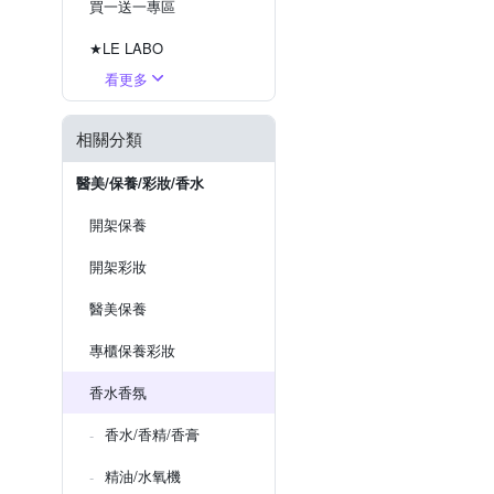
買一送一專區
★LE LABO
看更多
★Margiela
相關分類
醫美/保養/彩妝/香水
開架保養
開架彩妝
醫美保養
專櫃保養彩妝
香水香氛
香水/香精/香膏
精油/水氧機