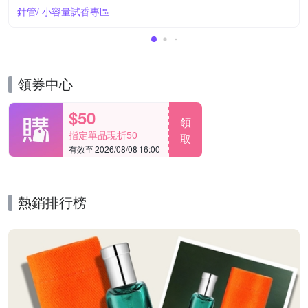
針管/ 小容量試香專區
領券中心
$50
領
指定單品現折50
取
有效至 2026/08/08 16:00
熱銷排行榜