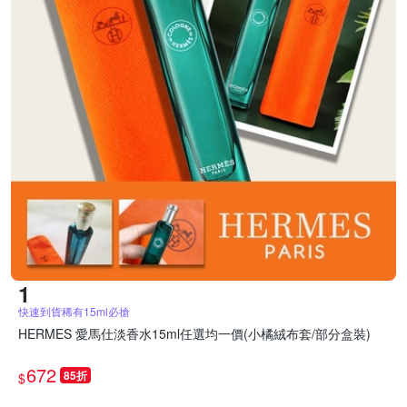
快速到貨稀有15ml必搶
HERMES 愛馬仕淡香水15ml任選均一價(小橘絨布套/部分盒裝)
672
85折
$