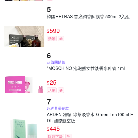
韓國HETRAS 首席調香師擴香 500ml 2入組
599
$
活動
券
超值回饋價
*MOSCHINO 泡泡熊女性淡香水針管 1ml
25
$
活動
券
超經典長銷款
ARDEN 雅頓 綠茶淡香水 Green Tea100ml E
DT-國際航空版
445
$
限時下殺
券