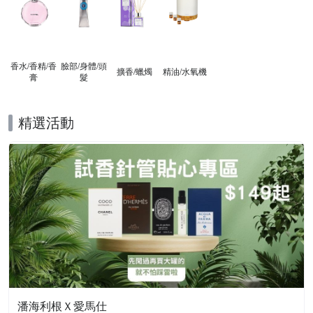
香水/香精/香
臉部/身體/頭
擴香/蠟燭
精油/水氧機
膏
髮
精選活動
潘海利根Ｘ愛馬仕