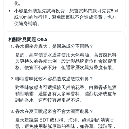
化。
小容量分裝瓶先試再投資：
想嘗試熱門款可先買5ml
或10ml的旅行瓶，避免因氣味不合造成浪費，也方
便隨身補噴。
相關常見問題 Q&A
香水價格差異大，是因為成分不同嗎？
是的，高單價香水通常使用天然精油、高質感原料
與更持久的香精比例，設計與品牌定位也會影響價
格。便宜不代表不好，但通常層次與持香度有限。
哪種香味比較不容易造成過敏或刺鼻？
對香味敏感者可選擇較天然的花香、白麝香或無酒
精型噴霧，避開含有太多辛香料、濃烈烘焙或皮革
調的香水，這些較容易引起不適。
香水在夏天噴起來會不會太濃而刺鼻？
夏天建議選 EDT 或柑橘、海洋、綠意調的清爽香
氛，避免使用黏膩厚重的香味，如香草、琥珀等，