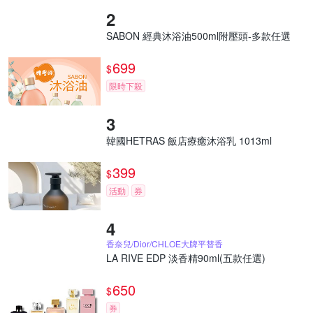
SABON 經典沐浴油500ml附壓頭-多款任選
699
$
限時下殺
韓國HETRAS 飯店療癒沐浴乳 1013ml
399
$
活動
券
香奈兒/Dior/CHLOE大牌平替香
LA RIVE EDP 淡香精90ml(五款任選)
650
$
券