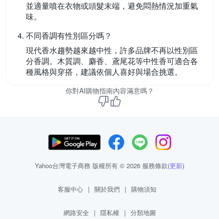
並適量噴在衣物或頭髮末端，避免悶熱情況加重氣
味。
不同香調有性別區分嗎？
現代香水趨勢越來越中性，許多品牌不再以性別區
分香調。木質調、麝香、鳶尾花等中性香可適合各
種風格與穿搭，建議依個人喜好與場合挑選。
你對AI購物指南內容滿意嗎？
Yahoo台灣電子商務 版權所有 © 2026 服務條款(
更新
)
客服中心
|
關於我們
|
購物須知
網路安全
|
隱私權
|
分類地圖