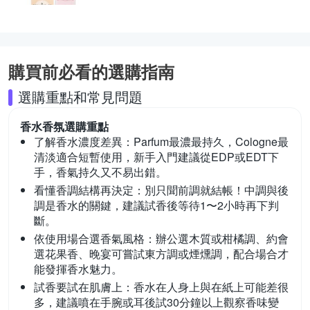
購買前必看的選購指南
選購重點和常見問題
香水香氛
選購重點
了解香水濃度差異：
Parfum最濃最持久，Cologne最
清淡適合短暫使用，新手入門建議從EDP或EDT下
手，香氣持久又不易出錯。
看懂香調結構再決定：
別只聞前調就結帳！中調與後
調是香水的關鍵，建議試香後等待1〜2小時再下判
斷。
依使用場合選香氣風格：
辦公選木質或柑橘調、約會
選花果香、晚宴可嘗試東方調或煙燻調，配合場合才
能發揮香水魅力。
試香要試在肌膚上：
香水在人身上與在紙上可能差很
多，建議噴在手腕或耳後試30分鐘以上觀察香味變