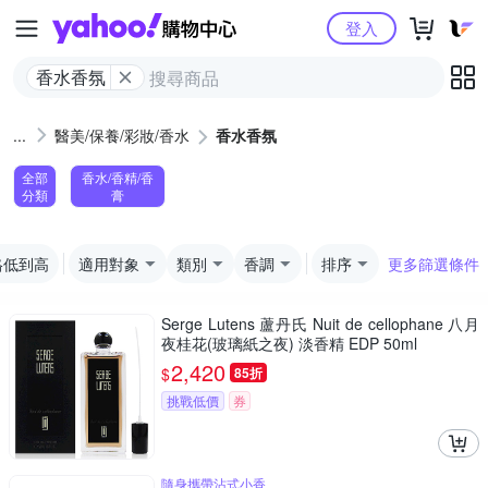
Yahoo購物中心
登入
香水香氛
醫美/保養/彩妝/香水
香水香氛
全部
香水/香精/香
分類
膏
格低到高
適用對象
類別
香調
排序
更多篩選條件
Serge Lutens 蘆丹氏 Nuit de cellophane 八月
夜桂花(玻璃紙之夜) 淡香精 EDP 50ml
2,420
$
85折
挑戰低價
券
隨身攜帶沾式小香