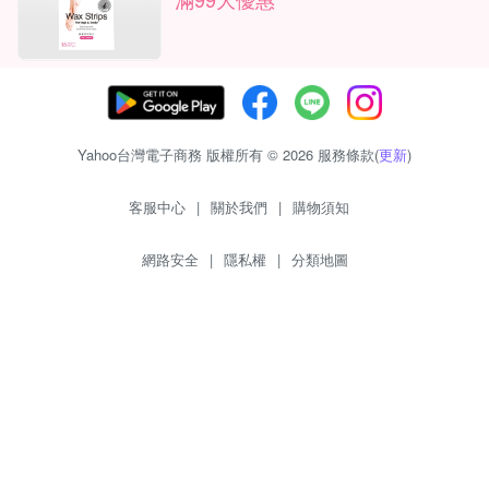
Yahoo台灣電子商務 版權所有 © 2026 服務條款(
更新
)
客服中心
|
關於我們
|
購物須知
網路安全
|
隱私權
|
分類地圖