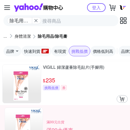
Yahoo購物中心
登入
除毛用品/
除毛膏
身體清潔
除毛用品/除毛膏
品牌
快速到貨
有現貨
挑戰低價
價格低到高
品牌
VIGILL 婦潔蘆薈除毛貼片(手腳用)
235
$
挑戰低價
券
滿99元出貨
滿99大優惠