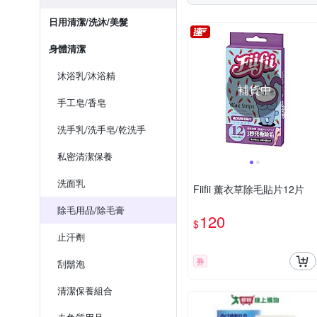
日用清潔/洗沐/美髮
身體清潔
沐浴乳/沐浴精
補貨中
手工皂/香皂
洗手乳/洗手皂/乾洗手
私密清潔保養
洗面乳
Fiifii 薰衣草除毛貼片12片
除毛用品/除毛膏
120
$
止汗劑
券
刮鬍泡
清潔保養組合