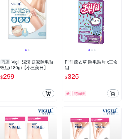
Vigill 婦潔 居家除毛熱
Fiifii 薰衣草 除毛貼片 x三盒
商店
蠟組(180g)【小三美日】
組
299
325
$
$
券
滿額贈