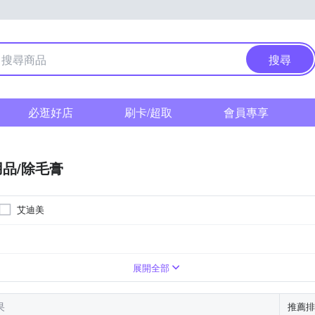
搜尋
必逛好店
刷卡/超取
會員專享
品/除毛膏
艾迪美
私密保養
三年
5年
4年
請參照商品介紹
依包裝上標示為主
展開全部
果
推薦排