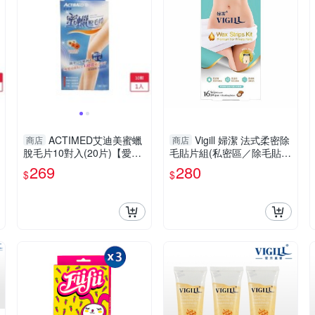
ACTIMED艾迪美蜜蠟
Vigill 婦潔 法式柔密除
商店
商店
脫毛片10對入(20片)【愛
毛貼片組(私密區／除毛貼片
買】
16片+修護乳10ml+除蠟濕
269
280
$
$
巾2片)【小三美日】DS015
527