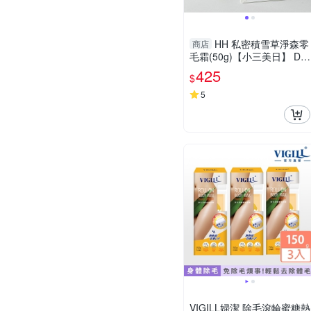
HH 私密積雪草淨森零
商店
毛霜(50g)【小三美日】 DS
022143
425
$
5
VIGILL婦潔 除毛滾輪蜜糖熱