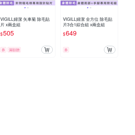
VIGILL婦潔 矢車菊 除毛貼
VIGILL婦潔 全方位 除毛貼
片 x兩盒組
片3合1綜合組 x兩盒組
505
649
$
$
券
滿額贈
券