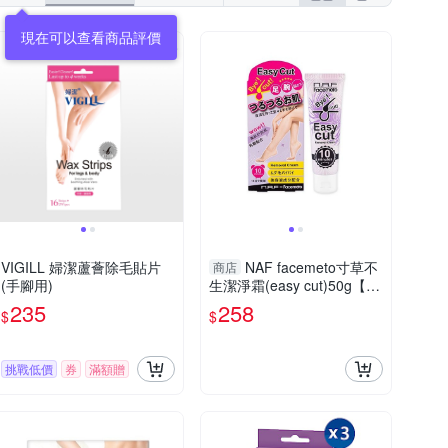
現在可以查看商品評價
VIGILL 婦潔蘆薈除毛貼片
NAF facemeto寸草不
商店
(手腳用)
生潔淨霜(easy cut)50g【小
三美日】
235
258
$
$
挑戰低價
券
滿額贈