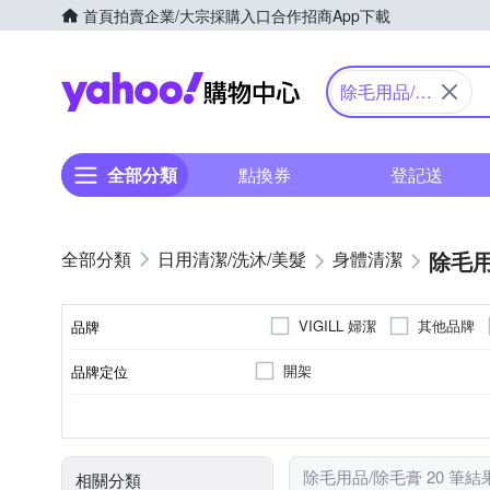
首頁
拍賣
企業/大宗採購入口
合作招商
App下載
Yahoo購物中心
除毛用品/除
毛膏
全部分類
點換券
登記送
除毛用
日用清潔/洗沐/美髮
身體清潔
VIGILL 婦潔
其他品牌
品牌
開架
品牌定位
品牌名稱
大人
各種肌膚
身體保養
除毛膏
請參考商品資訊
剪刀/打薄剪
修護霜
手足保養
3年
適用對象
適用膚質
適用部位
品類
製造日期/有效日期
商品品類
除毛用品/除毛膏 20 筆結
相關分類