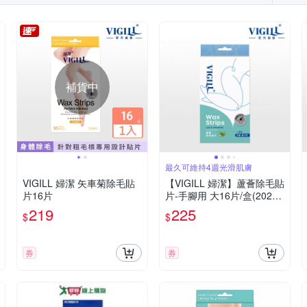
補貨中
最久可維持4週光滑肌膚
VIGILL 婦潔 矢車菊除毛貼
【VIGILL 婦潔】蘆薈除毛貼
片16片
片-手腳用 大16片/盒(2026
年新版)
219
225
$
$
券
券