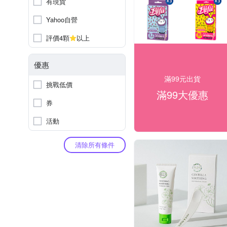
有現貨
Yahoo自營
評價4顆
以上
優惠
滿99元出貨
挑戰低價
滿99大優惠
券
活動
清除所有條件