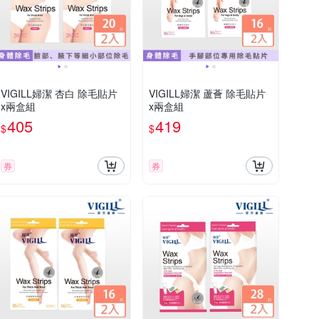
VIGILL婦潔 杏白 除毛貼片
VIGILL婦潔 蘆薈 除毛貼片
x兩盒組
x兩盒組
405
419
$
$
券
券