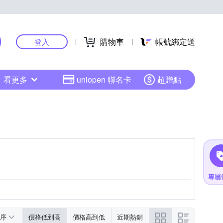
購物車
帳號綁定送
登入
看更多
uniopen 聯名卡
超贈點
序
價格低到高
價格高到低
近期熱銷