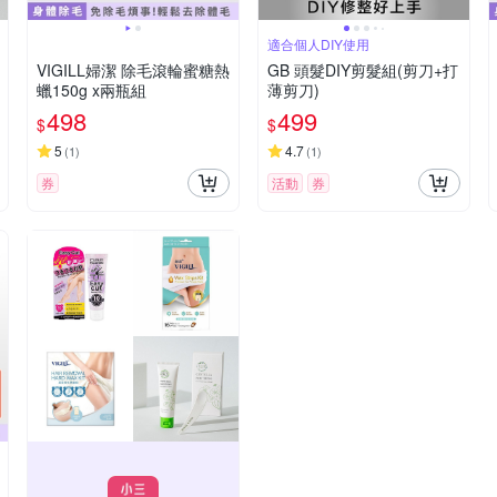
適合個人DIY使用
VIGILL婦潔 除毛滾輪蜜糖熱
GB 頭髮DIY剪髮組(剪刀+打
蠟150g x兩瓶組
薄剪刀)
498
499
$
$
5
4.7
(
1
)
(
1
)
券
活動
券