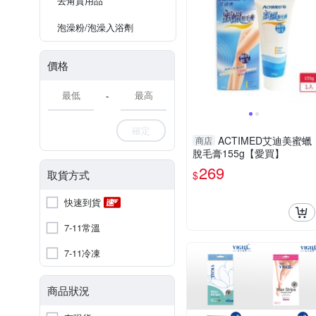
去角質用品
泡澡粉/泡澡入浴劑
價格
-
確定
ACTIMED艾迪美蜜蠟
商店
脫毛膏155g【愛買】
269
取貨方式
$
快速到貨
7-11常溫
7-11冷凍
商品狀況