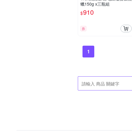
蠟150g x三瓶組
910
$
券
1