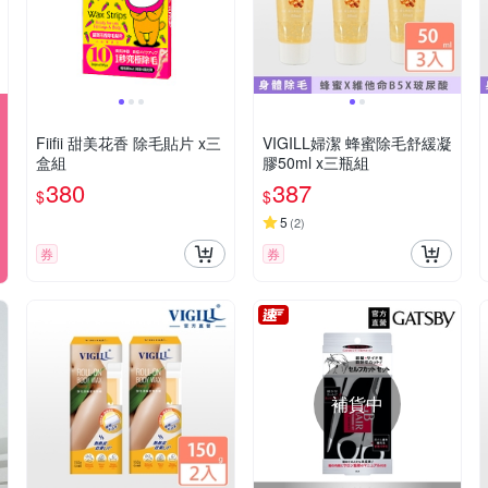
Fiifii 甜美花香 除毛貼片 x三
VIGILL婦潔 蜂蜜除毛舒緩凝
盒組
膠50ml x三瓶組
380
387
$
$
5
(
2
)
券
券
補貨中