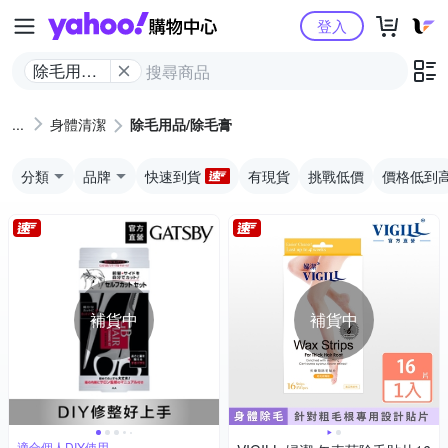
Yahoo購物中心
登入
除毛用品/
除毛膏
身體清潔
除毛用品/除毛膏
分類
品牌
快速到貨
有現貨
挑戰低價
價格低到
補貨中
補貨中
適合個人DIY使用