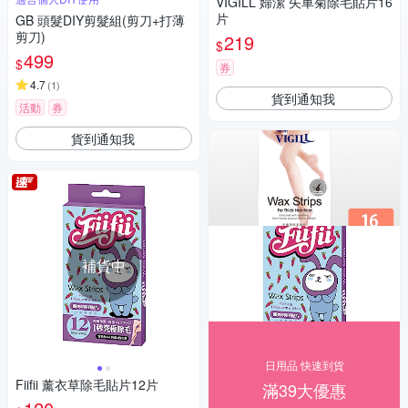
VIGILL 婦潔 矢車菊除毛貼片16
片
GB 頭髮DIY剪髮組(剪刀+打薄
剪刀)
219
$
499
$
券
4.7
(
1
)
貨到通知我
活動
券
貨到通知我
補貨中
日用品 快速到貨
Fiifii 薰衣草除毛貼片12片
滿39大優惠