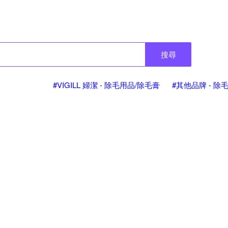
搜尋
#VIGILL 婦潔 - 除毛用品/除毛膏
#其他品牌 - 除