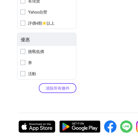
有現貨
Yahoo自營
評價4顆
以上
優惠
挑戰低價
券
活動
清除所有條件