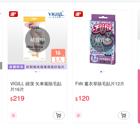
補貨中
補貨中
VIGILL 婦潔 矢車菊除毛貼
Fiifii 薰衣草除毛貼片12片
片16片
219
120
$
$
券
券