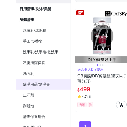
日用清潔/洗沐/美髮
身體清潔
沐浴乳/沐浴精
補貨中
手工皂/香皂
洗手乳/洗手皂/乾洗手
私密清潔保養
適合個人DIY使用
洗面乳
GB 頭髮DIY剪髮組(剪刀+打
薄剪刀)
除毛用品/除毛膏
499
$
止汗劑
4.7
(
1
)
活動
券
刮鬍泡
清潔保養組合
1