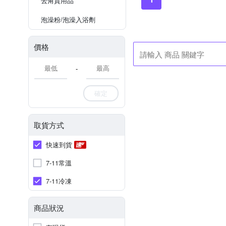
去角質用品
泡澡粉/泡澡入浴劑
價格
-
確定
取貨方式
快速到貨
7-11常溫
7-11冷凍
商品狀況