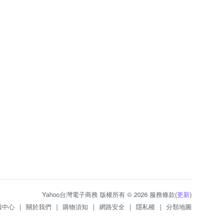
Yahoo台灣電子商務 版權所有 © 2026 服務條款(
更新
)
服中心
|
關於我們
|
購物須知
|
網路安全
|
隱私權
|
分類地圖