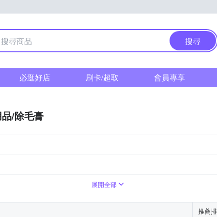
搜尋
必逛好店
刷卡/超取
會員專享
品/除毛膏
展開全部
推薦排