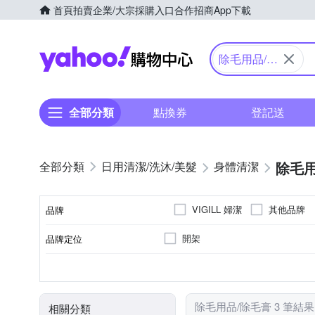
首頁
拍賣
企業/大宗採購入口
合作招商
App下載
Yahoo購物中心
除毛用品/除
毛膏
全部分類
點換券
登記送
除毛用
日用清潔/洗沐/美髮
身體清潔
VIGILL 婦潔
其他品牌
品牌
開架
品牌定位
品牌名稱
除毛膏
大人
各種肌膚
身體保養
剪刀/打薄剪
品類
適用對象
適用膚質
適用部位
商品品類
除毛用品/除毛膏 3 筆結果
相關分類