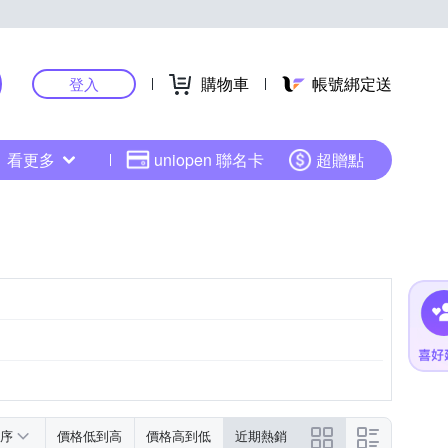
購物車
帳號綁定送
登入
看更多
uniopen 聯名卡
超贈點
序
價格低到高
價格高到低
近期熱銷