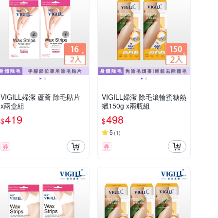
VIGILL婦潔 蘆薈 除毛貼片
VIGILL婦潔 除毛滾輪蜜糖熱
x兩盒組
蠟150g x兩瓶組
419
498
$
$
5
(
1
)
券
券