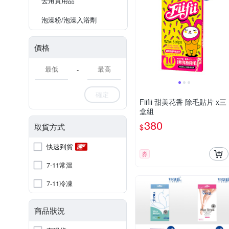
去角質用品
泡澡粉/泡澡入浴劑
價格
-
確定
Fiifii 甜美花香 除毛貼片 x三
盒組
380
取貨方式
$
快速到貨
券
7-11常溫
7-11冷凍
商品狀況