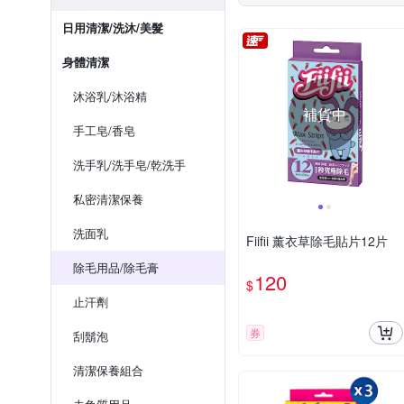
日用清潔/洗沐/美髮
身體清潔
沐浴乳/沐浴精
補貨中
手工皂/香皂
洗手乳/洗手皂/乾洗手
私密清潔保養
洗面乳
Fiifii 薰衣草除毛貼片12片
除毛用品/除毛膏
120
$
止汗劑
券
刮鬍泡
清潔保養組合