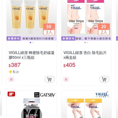
VIGILL婦潔 蜂蜜除毛舒緩凝
VIGILL婦潔 杏白 除毛貼片
膠50ml x三瓶組
x兩盒組
387
405
$
$
5
(
2
)
券
券
補貨中