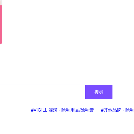
搜尋
#VIGILL 婦潔 - 除毛用品/除毛膏
#其他品牌 - 除