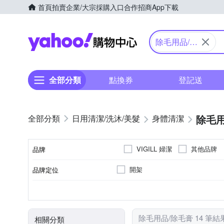
首頁
拍賣
企業/大宗採購入口
合作招商
App下載
Yahoo購物中心
除毛用品/除
毛膏
全部分類
點換券
登記送
除毛用
日用清潔/洗沐/美髮
身體清潔
VIGILL 婦潔
其他品牌
品牌
開架
品牌定位
品牌名稱
大人
各種肌膚
身體保養
除毛膏
三年
剪刀/打薄剪
5年
修護霜
手足保養
依包裝上標
適用對象
適用膚質
適用部位
品類
製造日期/有效日期
商品品類
除毛用品/除毛膏 14 筆結
相關分類