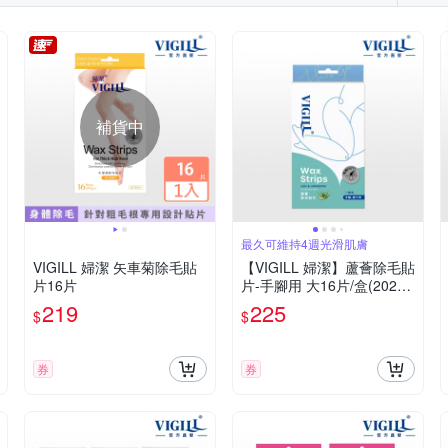
補貨中
最久可維持4週光滑肌膚
VIGILL 婦潔 矢車菊除毛貼
【VIGILL 婦潔】蘆薈除毛貼
片16片
片-手腳用 大16片/盒(2026
年新版)
219
225
$
$
券
券