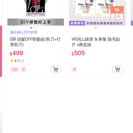
適合個人DIY使用
GB 頭髮DIY剪髮組(剪刀+打
VIGILL婦潔 矢車菊 除毛貼
薄剪刀)
片 x兩盒組
499
505
$
$
4.7
(
1
)
活動
券
券