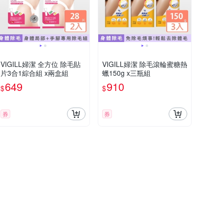
VIGILL婦潔 全方位 除毛貼
VIGILL婦潔 除毛滾輪蜜糖熱
片3合1綜合組 x兩盒組
蠟150g x三瓶組
649
910
$
$
券
券