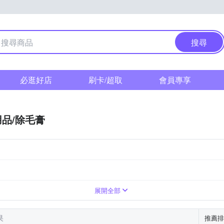
搜尋
必逛好店
刷卡/超取
會員專享
品/除毛膏
示為主
3年
展開全部
果
推薦排