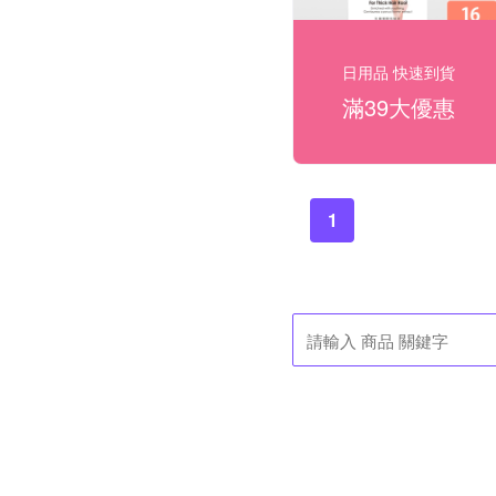
日用品 快速到貨
滿39大優惠
1