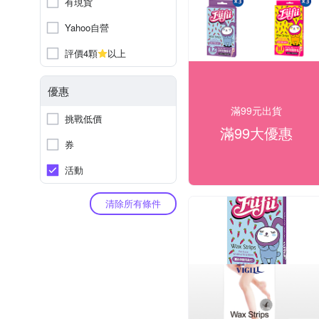
有現貨
Yahoo自營
評價4顆
以上
優惠
滿99元出貨
挑戰低價
滿99大優惠
券
活動
清除所有條件