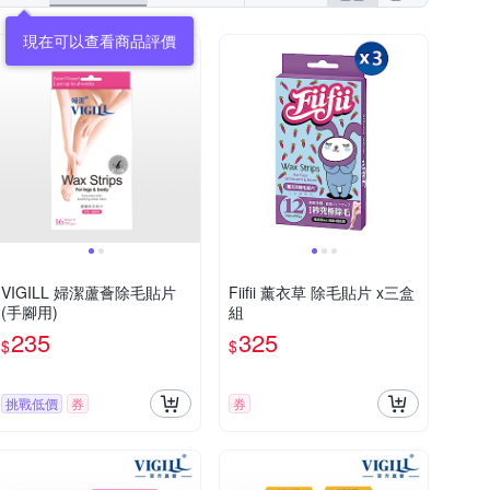
現在可以查看商品評價
VIGILL 婦潔蘆薈除毛貼片
Fiifii 薰衣草 除毛貼片 x三盒
(手腳用)
組
235
325
$
$
挑戰低價
券
券