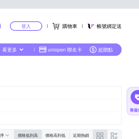
購物車
帳號綁定送
登入
看更多
uniopen 聯名卡
超贈點
序
價格低到高
價格高到低
近期熱銷