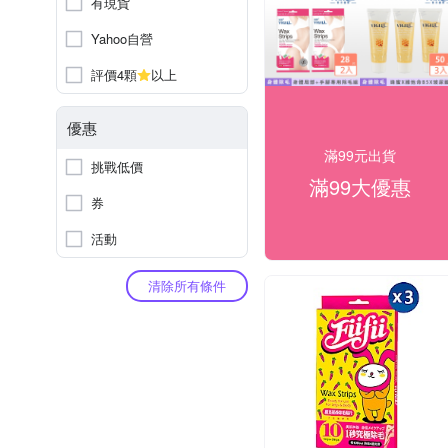
有現貨
Yahoo自營
評價4顆
以上
優惠
滿99元出貨
挑戰低價
滿99大優惠
券
活動
清除所有條件