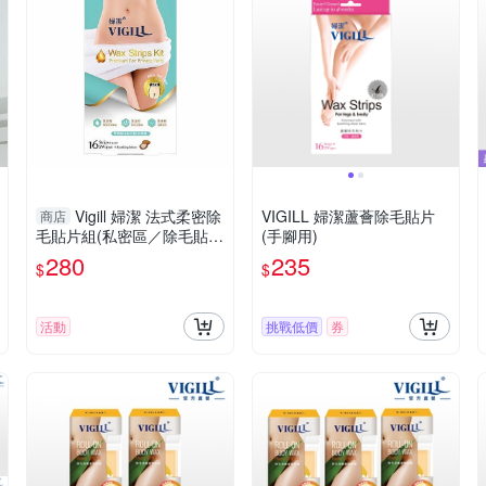
Vigill 婦潔 法式柔密除
VIGILL 婦潔蘆薈除毛貼片
商店
毛貼片組(私密區／除毛貼片
(手腳用)
16片+修護乳10ml+除蠟濕
280
235
$
$
巾2片)【小三美日】DS015
527
活動
挑戰低價
券