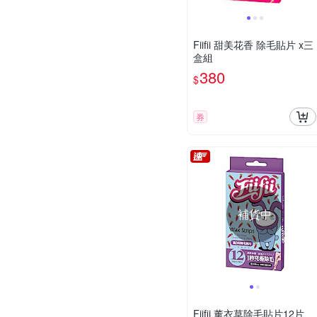
Fiifii 甜美花香 除毛貼片 x三
盒組
380
$
券
補貨中
Fiifii 薰衣草除毛貼片12片