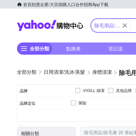
首頁
拍賣
企業/大宗採購入口
合作招商
App下載
Yahoo購物中心
除毛用品/除
毛膏
全部分類
點換券
登記送
除毛用
日用清潔/洗沐/美髮
身體清潔
VIGILL 婦潔
其他品牌
品牌
開架
品牌定位
品牌名稱
大人
各種肌膚
身體保養
除毛膏
3年
剪刀/打薄剪
請參考商品資訊
修護霜
手足保養
適用對象
適用膚質
適用部位
品類
製造日期/有效日期
商品品類
除毛用品/除毛膏 20 筆結
相關分類