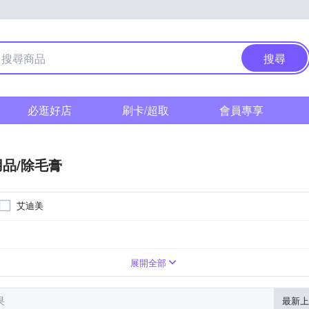
搜尋
必逛好店
刷卡/超取
會員專享
品/除毛膏
艾迪美
私密保養
5年
三年
依包裝上標示為主
請參照商品介紹
4年
展開全部
果
最新上