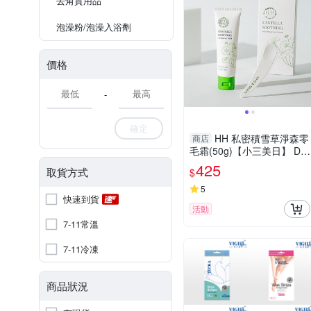
去角質用品
泡澡粉/泡澡入浴劑
價格
-
確定
HH 私密積雪草淨森零
商店
毛霜(50g)【小三美日】 DS
022143
425
取貨方式
$
5
快速到貨
活動
7-11常溫
7-11冷凍
商品狀況