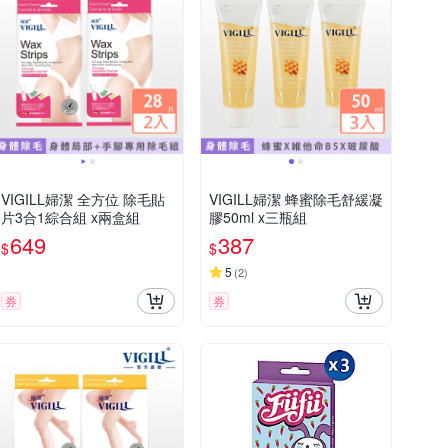
VIGILL婦潔 全方位 除毛貼
VIGILL婦潔 蜂蜜除毛舒緩凝
片3合1綜合組 x兩盒組
膠50ml x三瓶組
649
387
$
$
5
(
2
)
券
券