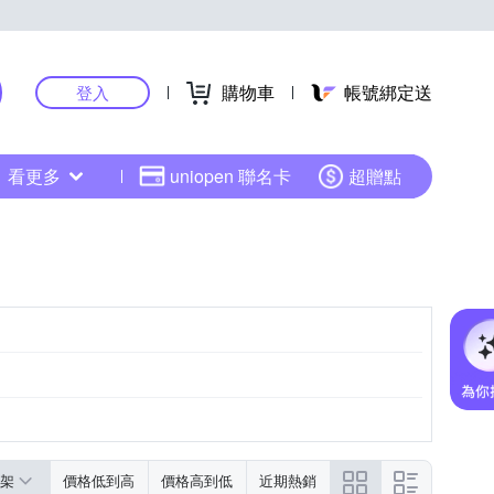
購物車
帳號綁定送
登入
看更多
uniopen 聯名卡
超贈點
架
價格低到高
價格高到低
近期熱銷