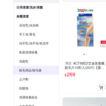
日用清潔/洗沐/美髮
身體清潔
沐浴乳/沐浴精
手工皂/香皂
洗手乳/洗手皂/乾洗手
私密清潔保養
洗面乳
ACTIMED艾迪美蜜蠟
商店
脫毛片10對入(20片)【愛
除毛用品/除毛膏
買】
269
$
止汗劑
刮鬍泡
清潔保養組合