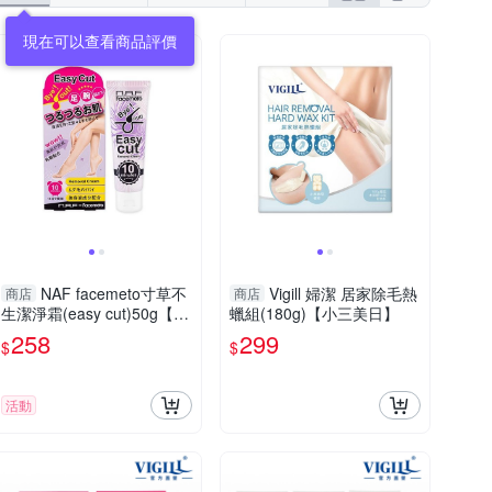
NAF facemeto寸草不
Vigill 婦潔 居家除毛熱
商店
商店
生潔淨霜(easy cut)50g【小
蠟組(180g)【小三美日】
三美日】
258
299
$
$
活動