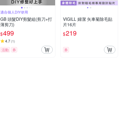
適合個人DIY使用
GB 頭髮DIY剪髮組(剪刀+打
VIGILL 婦潔 矢車菊除毛貼
薄剪刀)
片16片
499
219
$
$
4.7
(
1
)
活動
券
券