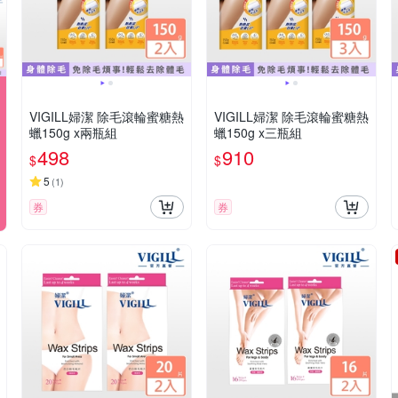
VIGILL婦潔 除毛滾輪蜜糖熱
VIGILL婦潔 除毛滾輪蜜糖熱
蠟150g x兩瓶組
蠟150g x三瓶組
498
910
$
$
5
(
1
)
券
券