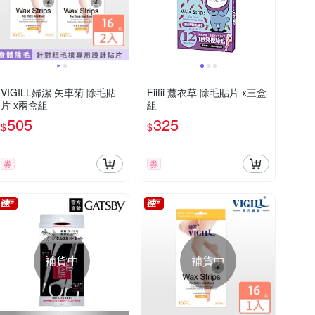
VIGILL婦潔 矢車菊 除毛貼
Fiifii 薰衣草 除毛貼片 x三盒
片 x兩盒組
組
505
325
$
$
券
券
補貨中
補貨中