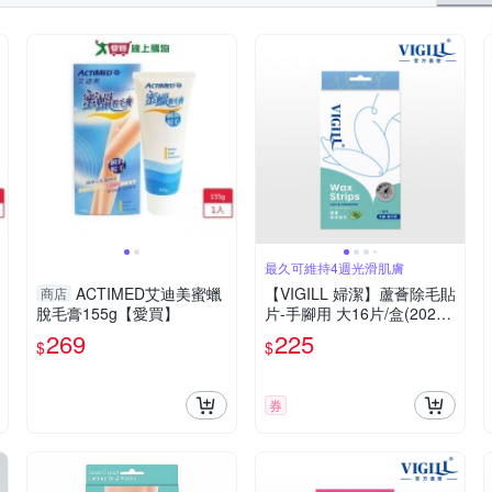
最久可維持4週光滑肌膚
ACTIMED艾迪美蜜蠟
【VIGILL 婦潔】蘆薈除毛貼
商店
脫毛膏155g【愛買】
片-手腳用 大16片/盒(2026
年新版)
269
225
$
$
券