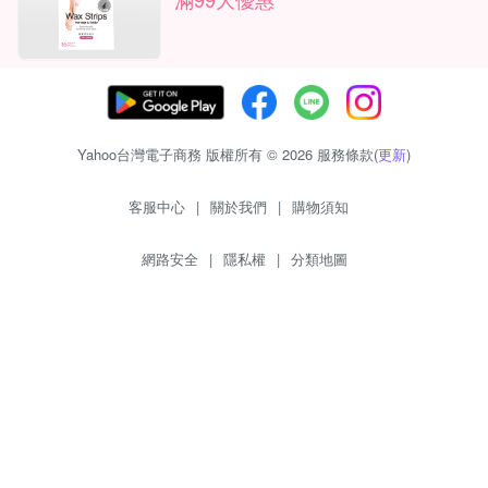
Yahoo台灣電子商務 版權所有 © 2026 服務條款(
更新
)
客服中心
|
關於我們
|
購物須知
網路安全
|
隱私權
|
分類地圖