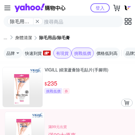
Yahoo購物中心
登入
除毛用品/
除毛膏
身體清潔
除毛用品/除毛膏
品牌
快速到貨
有現貨
挑戰低價
價格低到高
品牌
VIGILL 婦潔蘆薈除毛貼片(手腳用)
235
$
挑戰低價
券
滿99元出貨
滿99大優惠