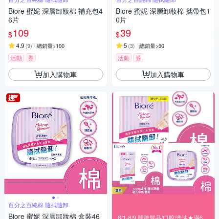
Biore 蜜妮 深層卸妝棉 補充包4
Biore 蜜妮 深層卸妝棉 攜帶包1
6片
0片
109
39
$
$
4.9
5
(
9
)
總銷量>100
(
3
)
總銷量>50
活動
券
活動
券
加入購物車
加入購物車
百分之百純棉 隨拭隨卸
Biore 蜜妮 深層卸妝棉 盒裝46
8/1-8/9 開架髮品/口腔/洗沐★滿699折80