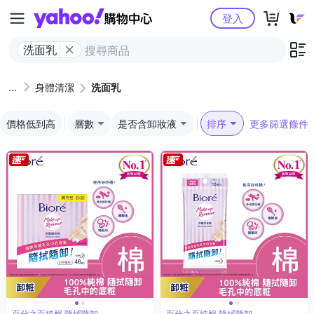
Yahoo購物中心
登入
洗面乳
身體清潔
洗面乳
價格低到高
層數
是否含卸妝液
排序
更多篩選條件
百分之百純棉 隨拭隨卸
百分之百純棉 隨拭隨卸