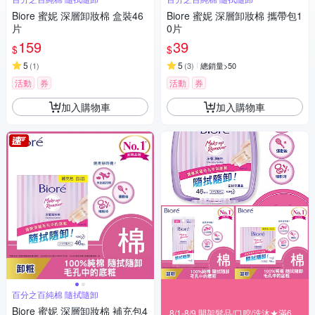
Biore 蜜妮 深層卸妝棉 盒裝46
Biore 蜜妮 深層卸妝棉 攜帶包1
片
0片
159
39
$
$
5
5
(
1
)
(
3
)
總銷量>50
活動
券
活動
券
加入購物車
加入購物車
百分之百純棉 隨拭隨卸
Biore 蜜妮 深層卸妝棉 補充包4
8/1-8/9 開架髮品/口腔/洗沐★滿699折80