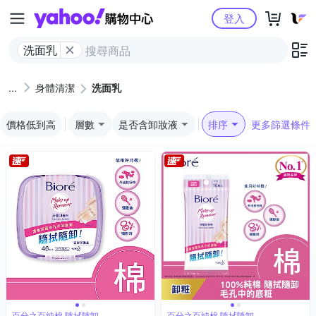
Yahoo購物中心
登入
洗面乳
身體清潔
洗面乳
價格低到高
層數
是否含卸妝液
排序
更多篩選條件
百分之百純棉 隨拭隨卸
百分之百純棉 隨拭隨卸