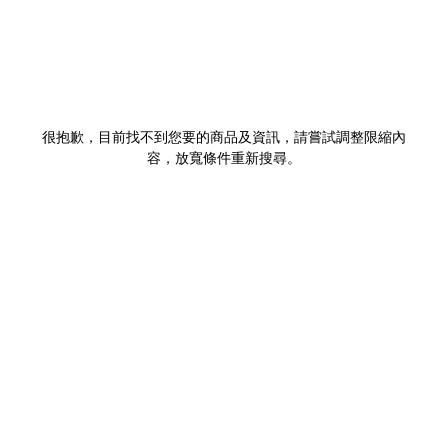
很抱歉，目前找不到您要的商品及資訊，請嘗試調整限縮內
容，放寬條件重新搜尋。