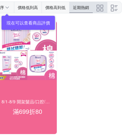
序
價格低到高
價格高到低
近期熱銷
現在可以查看商品評價
8/1-8/9 開架髮品/口腔/洗沐★滿699折80
滿699折80