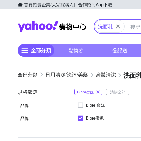
首頁
拍賣
企業/大宗採購入口
合作招商
App下載
Yahoo購物中心
洗面乳
全部分類
點換券
登記送
洗面
日用清潔/洗沐/美髮
身體清潔
規格篩選
Biore蜜妮
清除全部
Biore 蜜妮
品牌
Biore蜜妮
品牌
品牌名稱
一層
有含卸妝液
層數
是否含卸妝液
品牌名稱