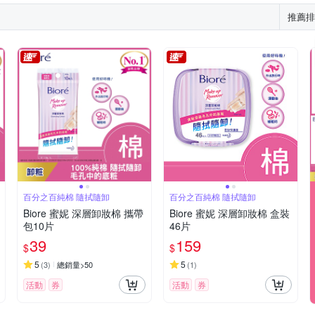
推薦排
百分之百純棉 隨拭隨卸
百分之百純棉 隨拭隨卸
Biore 蜜妮 深層卸妝棉 攜帶
Biore 蜜妮 深層卸妝棉 盒裝
包10片
46片
39
159
$
$
5
5
(
3
)
總銷量>50
(
1
)
活動
券
活動
券