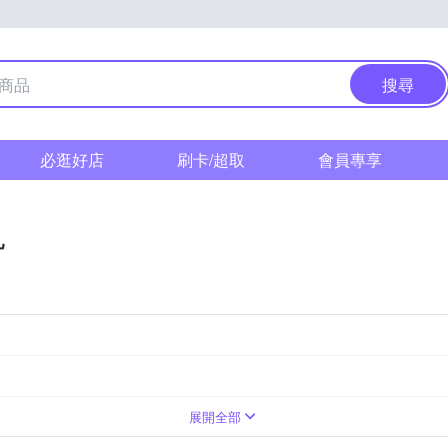
搜尋
必逛好店
刷卡/超取
會員專享
乳
展開全部