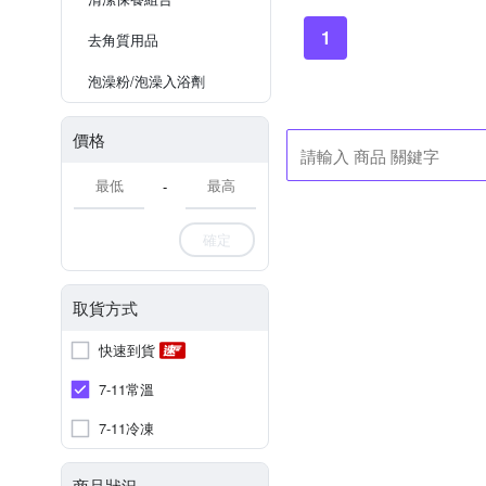
1
去角質用品
泡澡粉/泡澡入浴劑
價格
-
確定
取貨方式
快速到貨
7-11常溫
7-11冷凍
商品狀況