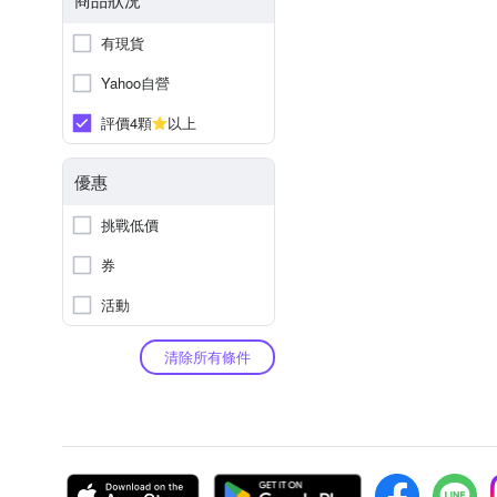
有現貨
Yahoo自營
評價4顆
以上
優惠
挑戰低價
券
活動
清除所有條件