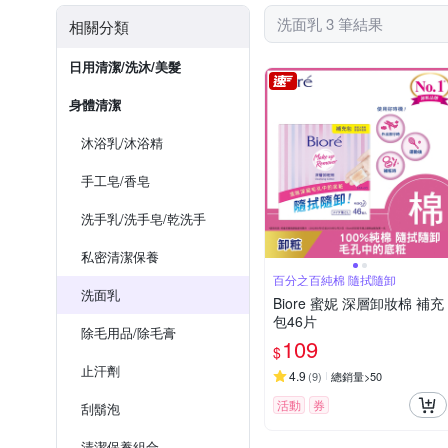
洗面乳 3 筆結果
相關分類
日用清潔/洗沐/美髮
身體清潔
沐浴乳/沐浴精
手工皂/香皂
洗手乳/洗手皂/乾洗手
私密清潔保養
百分之百純棉 隨拭隨卸
洗面乳
Biore 蜜妮 深層卸妝棉 補充
包46片
除毛用品/除毛膏
109
$
止汗劑
4.9
(
9
)
總銷量>50
活動
券
刮鬍泡
清潔保養組合