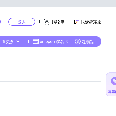
購物車
帳號綁定送
登入
看更多
uniopen 聯名卡
超贈點