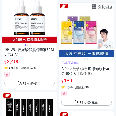
DR.WU 玻尿酸保濕精華液30M
L(共2入)
2,400
$
日本原裝進口
4.9
(
36
)
總銷量>400
Bifesta碧菲絲特 即淨卸妝棉46
張40張入(5款任選)
券
189
$
加入購物車
5
(
26
)
總銷量>300
券
加入購物車