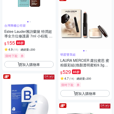
台灣專櫃公司貨
Estee Lauder雅詩蘭黛 特潤超
導全方位修護露 7ml 小棕瓶 台
灣專櫃公司貨
155
85折
$
4.9
(
11
)
總銷量>200
明星雙享組
限時下殺
券
LAURA MERCIER 蘿拉蜜思 蜜
加入購物車
粉眼彩組(煥顏透明蜜粉9.3g➕
奢華mini眼彩筆1g #Rose Gol
529
85折
$
d) 旅行組
4.7
(
14
)
總銷量>200
限時下殺
券
加入購物車