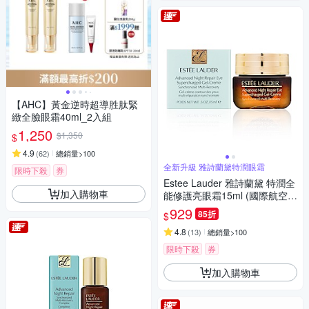
【AHC】黃金逆時超導胜肽緊
緻全臉眼霜40ml_2入組
1,250
$1,350
$
4.9
(
62
)
總銷量>100
全新升級 雅詩蘭黛特潤眼霜
限時下殺
券
Estee Lauder 雅詩蘭黛 特潤全
加入購物車
能修護亮眼霜15ml (國際航空
版)
929
85折
$
4.8
(
13
)
總銷量>100
限時下殺
券
加入購物車