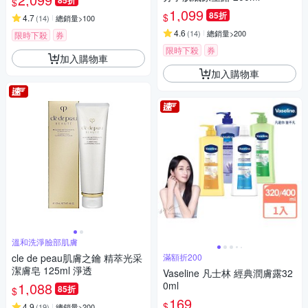
85折
$
1,099
85折
$
4.7
(
14
)
總銷量>100
4.6
(
14
)
總銷量>200
限時下殺
券
限時下殺
券
加入購物車
加入購物車
溫和洗淨臉部肌膚
cle de peau肌膚之鑰 精萃光采
滿額折200
潔膚皂 125ml 淨透
Vaseline 凡士林 經典潤膚露32
1,088
0ml
85折
$
169
$
4.9
(
19
)
總銷量>200