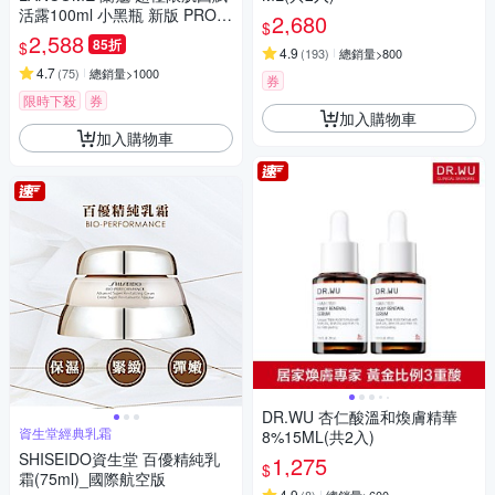
活露100ml 小黑瓶 新版 PRO升
2,680
$
級版
2,588
85折
$
4.9
(
193
)
總銷量>800
4.7
(
75
)
總銷量>1000
券
限時下殺
券
加入購物車
加入購物車
DR.WU 杏仁酸溫和煥膚精華
資生堂經典乳霜
8%15ML(共2入)
SHISEIDO資生堂 百優精純乳
1,275
$
霜(75ml)_國際航空版
4.9