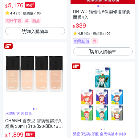
升級版 國際航空版
5,176
85折
$
DR.WU 維他命A保濕修復膠囊
4.4
(
7
)
總銷量>100
面膜4入
限時下殺
券
贈品
339
$
加入購物車
4.9
(
43
)
總銷量>100
挑戰低價
券
加入購物車
水潤配方 超持妝
CHANEL香奈兒 雪紡輕霧持久
粉底 30ml (B10/B20/BD01#BD
11)
1,899
濃密保濕玻尿酸 全天候補水 鎖水 儲
85折
$
水