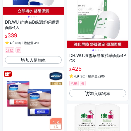
DR.WU 維他命B保濕舒緩膠囊
面膜4入
339
$
4.9
(
33
)
總銷量>200
活動
券
DR.WU 積雪草舒敏精華面膜4P
加入購物車
CS
425
$
4.9
(
20
)
總銷量>200
活動
券
加入購物車