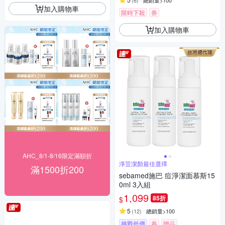
(
6
)
總銷量>100
加入購物車
限時下殺
券
加入購物車
AHC_8/1-8/16限定滿額折
淨荳潔顏最佳選擇
滿1500折200
sebamed施巴 痘淨潔面慕斯15
0ml 3入組
1,099
85折
$
5
(
12
)
總銷量>100
挑戰低價
券
贈品