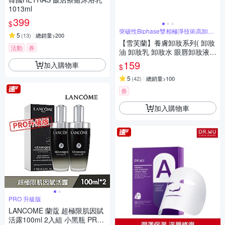
1013ml
399
$
突破性Biphase雙相極淨技術高卸妝
5
(
13
)
總銷量>200
力
【雪芙蘭】養膚卸妝系列( 卸妝
活動
券
油 卸妝乳 卸妝水 眼唇卸妝液
洗卸潔面乳 )
159
加入購物車
$
5
(
42
)
總銷量>100
券
加入購物車
PRO 升級版
LANCOME 蘭蔻 超極限肌因賦
活露100ml 2入組 小黑瓶 PRO