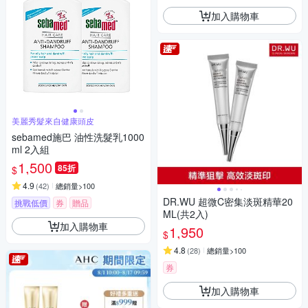
加入購物車
美麗秀髮來自健康頭皮
sebamed施巴 油性洗髮乳1000
ml 2入組
1,500
85折
$
4.9
(
42
)
總銷量>100
DR.WU 超微C密集淡斑精華20
挑戰低價
券
贈品
ML(共2入)
加入購物車
1,950
$
4.8
(
28
)
總銷量>100
券
加入購物車