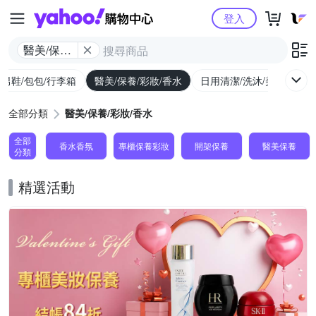
Yahoo購物中心
登入
醫美/保養/
彩妝/香水
/男鞋/包包/行李箱
醫美/保養/彩妝/香水
日用清潔/洗沐/美髮
食
全部分類
醫美/保養/彩妝/香水
全部
香水香氛
專櫃保養彩妝
開架保養
醫美保養
分類
精選活動