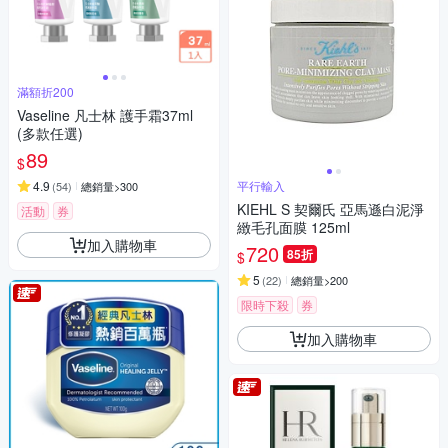
滿額折200
Vaseline 凡士林 護手霜37ml
(多款任選)
89
$
4.9
平行輸入
(
54
)
總銷量>300
KIEHL S 契爾氏 亞馬遜白泥淨
活動
券
緻毛孔面膜 125ml
加入購物車
720
85折
$
5
(
22
)
總銷量>200
限時下殺
券
加入購物車