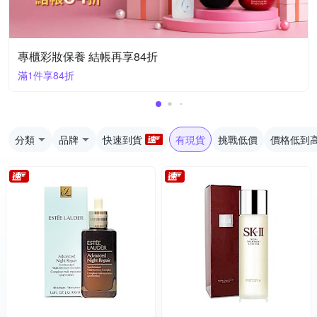
專櫃彩妝保養 結帳再享84折
滿1件享84折
分類
品牌
快速到貨
有現貨
挑戰低價
價格低到