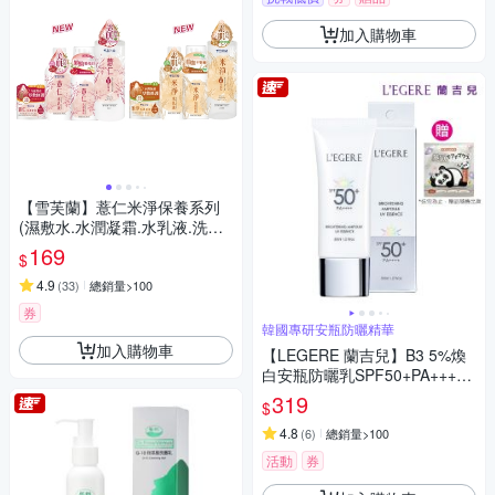
加入購物車
【雪芙蘭】薏仁米淨保養系列
(濕敷水.水潤凝霜.水乳液.洗顏
慕絲)
169
$
4.9
(
33
)
總銷量>100
券
韓國專研安瓶防曬精華
加入購物車
【LEGERE 蘭吉兒】B3 5%煥
白安瓶防曬乳SPF50+PA++++
35ml
319
$
4.8
(
6
)
總銷量>100
活動
券