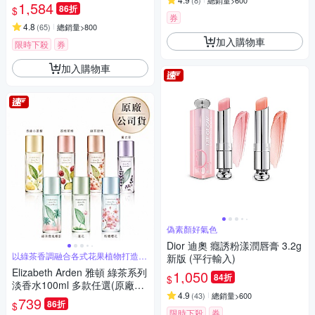
(
8
)
總銷量>600
1,584
86折
$
券
4.8
(
65
)
總銷量>800
加入購物車
限時下殺
券
加入購物車
偽素顏好氣色
Dior 迪奧 癮誘粉漾潤唇膏 3.2g
以綠茶香調融合各式花果植物打造出
新版 (平行輸入)
層次豐富
Elizabeth Arden 雅頓 綠茶系列
1,050
84折
$
淡香水100ml 多款任選(原廠專
4.9
(
43
)
總銷量>600
櫃貨)
739
86折
$
限時下殺
券