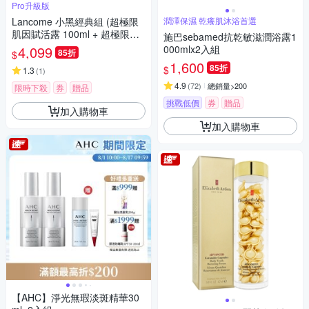
Pro升級版
Lancome 小黑經典組 (超極限
潤澤保濕 乾癢肌沐浴首選
肌因賦活露 100ml + 超極限肌
施巴sebamed抗乾敏滋潤浴露1
因精華露150ml) 小黑水 小黑瓶
4,099
000mlx2入組
85折
$
Pro升級
1,600
85折
$
1.3
(
1
)
4.9
(
72
)
總銷量>200
限時下殺
券
贈品
挑戰低價
券
贈品
加入購物車
加入購物車
【AHC】淨光無瑕淡斑精華30