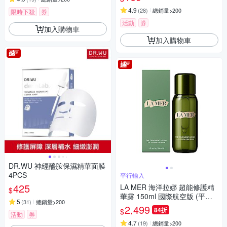
4.9
(
28
)
總銷量>200
限時下殺
券
活動
券
加入購物車
加入購物車
DR.WU 神經醯胺保濕精華面膜
4PCS
平行輸入
425
LA MER 海洋拉娜 超能修護精
$
華露 150ml 國際航空版 (平行
5
(
31
)
總銷量>200
輸入)
2,499
84折
$
活動
券
4.7
(
19
)
總銷量>200