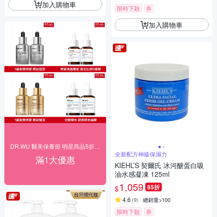
加入購物車
限時下殺
券
加入購物車
DR.WU 醫美保養節 明星商品5折up
全新配方神級保濕力
滿1大優惠
KIEHL’S 契爾氏 冰河醣蛋白吸
油水感凝凍 125ml
1,059
85折
$
4.6
(
9
)
總銷量>100
限時下殺
券