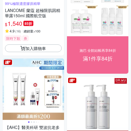
99%極限濃度膠原精華
LANCOME 蘭蔻 超極限肌因精
華露150ml 國際航空版
1,540
85折
$
4.9
(
16
)
總銷量>100
限時下殺
券
加入購物車
施巴 全館結帳再享84折
滿1件享84折
【AHC】醫美科研 雙波抗老多