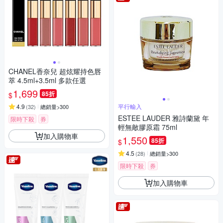
CHANEL香奈兒 超炫耀持色唇
萃 4.5ml+3.5ml 多款任選
1,699
85折
$
4.9
平行輸入
(
32
)
總銷量>300
ESTEE LAUDER 雅詩蘭黛 年
限時下殺
券
輕無敵膠原霜 75ml
加入購物車
1,550
85折
$
4.5
(
28
)
總銷量>300
限時下殺
券
加入購物車