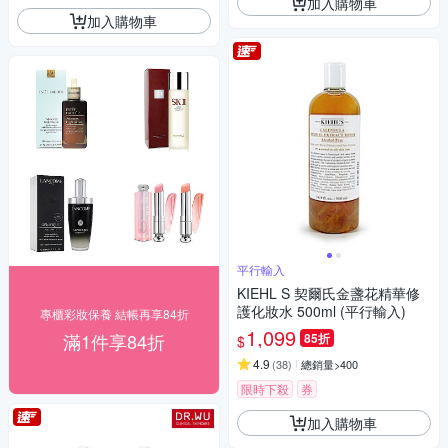
加入購物車
加入購物車
平行輸入
KIEHL S 契爾氏金盞花精華修
護化妝水 500ml (平行輸入)
專櫃彩妝保養 結帳再享84折
1,099
滿1件享84折
85折
$
4.9
(
38
)
總銷量>400
限時下殺
券
加入購物車