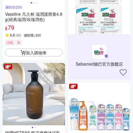
滿額折200
Vaseline 凡士林 滋潤護唇膏4.8
g(經典滋潤/玫瑰潤色)
79
$
4.8
(
50
)
總銷量>200
活動
券
加入購物車
Sebamed施巴官方旗艦店
韓國HETRAS 飯店療癒沐浴乳