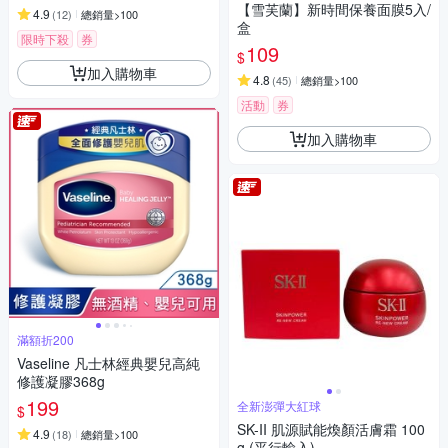
【雪芙蘭】新時間保養面膜5入/
4.9
(
12
)
總銷量>100
盒
限時下殺
券
109
$
加入購物車
4.8
(
45
)
總銷量>100
活動
券
加入購物車
滿額折200
Vaseline 凡士林經典嬰兒高純
修護凝膠368g
199
全新澎彈大紅球
$
SK-II 肌源賦能煥顏活膚霜 100
4.9
(
18
)
總銷量>100
g (平行輸入)