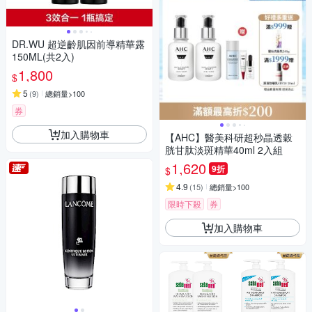
DR.WU 超逆齡肌因前導精華露
150ML(共2入)
1,800
$
5
(
9
)
總銷量>100
券
加入購物車
【AHC】醫美科研超秒晶透穀
胱甘肽淡斑精華40ml 2入組
1,620
9折
$
4.9
(
15
)
總銷量>100
限時下殺
券
加入購物車