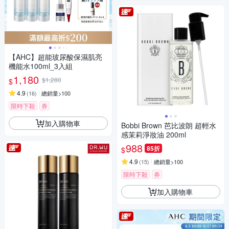
【AHC】超能玻尿酸保濕肌亮
機能水100ml_3入組
1,180
$1,280
$
4.9
(
16
)
總銷量>100
限時下殺
券
加入購物車
Bobbi Brown 芭比波朗 超輕水
感茉莉淨妝油 200ml
988
85折
$
4.9
(
15
)
總銷量>100
限時下殺
券
加入購物車