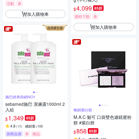
活動
券
4,099
85折
$
加入購物車
限時下殺
券
加入購物車
施巴經典熱銷NO1
sebamed施巴 潔膚露1000ml 2
入組
暢銷紫白餅
1,349
M.A.C 魅可 口袋雙色濾鏡蜜粉
85折
$
餅 #紫白餅
4.8
(
10
)
總銷量>100
858
85折
$
挑戰低價
券
贈品
5