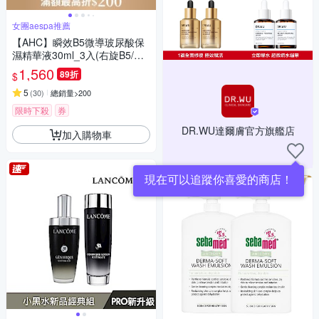
女團aespa推薦
【AHC】瞬效B5微導玻尿酸保
濕精華液30ml_3入(右旋B5/玻
尿酸/保濕霸主/高效修護/敏感肌
1,560
89折
$
適用)
5
(
30
)
總銷量>200
限時下殺
券
DR.WU達爾膚官方旗艦店
加入購物車
現在可以追蹤你喜愛的商店！