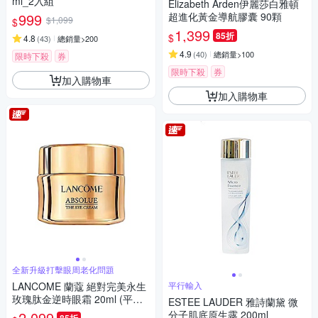
ml_2入組
Elizabeth Arden伊麗莎白雅頓
999
超進化黃金導航膠囊 90顆
$1,099
$
1,399
85折
$
4.8
(
43
)
總銷量>200
4.9
(
40
)
總銷量>100
限時下殺
券
限時下殺
券
加入購物車
加入購物車
全新升級打擊眼周老化問題
LANCOME 蘭蔻 絕對完美永生
平行輸入
玫瑰肽金逆時眼霜 20ml (平行
ESTEE LAUDER 雅詩蘭黛 微
輸入)
2,099
分子肌底原生露 200ml