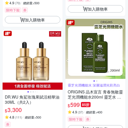
4.9
(
70
)
總銷量>500
加入購物車
限時下殺
券
加入購物車
靈芝光潤機能水 深層滋潤光彩亮白
ORIGINS 品木宣言 青春無敵靈
DR.WU 角鯊玫瑰果賦活精華油
芝光潤機能水200ml 靈芝水 國
30ML（共2入）
際航空版
599
85折
$
3,300
$
4.9
(
37
)
總銷量>400
4.8
(
111
)
總銷量>500
限時下殺
券
券