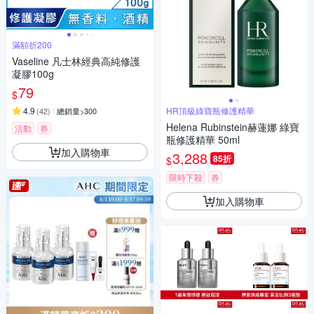
滿額折200
Vaseline 凡士林經典高純修護
凝膠100g
79
$
4.9
HR頂級綠寶瓶修護精華
(
42
)
總銷量>300
Helena Rubinstein赫蓮娜 綠寶
活動
券
瓶修護精華 50ml
加入購物車
3,288
85折
$
限時下殺
券
加入購物車