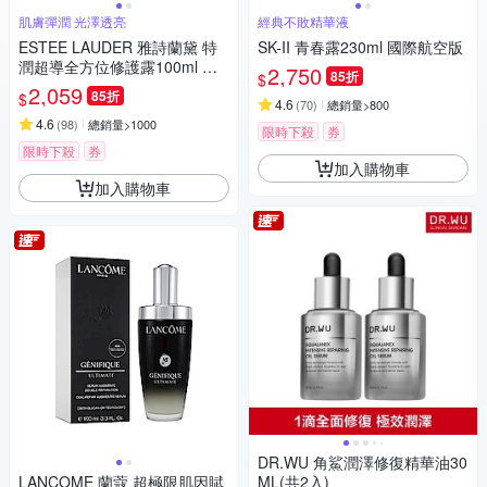
肌膚彈潤 光澤透亮
經典不敗精華液
ESTEE LAUDER 雅詩蘭黛 特
SK-II 青春露230ml 國際航空版
潤超導全方位修護露100ml 小
2,750
85折
$
棕瓶 國際航空版
2,059
85折
$
4.6
(
70
)
總銷量>800
4.6
(
98
)
總銷量>1000
限時下殺
券
限時下殺
券
加入購物車
加入購物車
DR.WU 角鯊潤澤修復精華油30
LANCOME 蘭蔻 超極限肌因賦
ML(共2入)