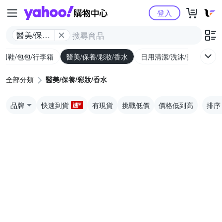
Yahoo購物中心
登入
醫美/保養/
彩妝/香水
/男鞋/包包/行李箱
醫美/保養/彩妝/香水
日用清潔/洗沐/美髮
食
全部分類
醫美/保養/彩妝/香水
品牌
快速到貨
有現貨
挑戰低價
價格低到高
排序