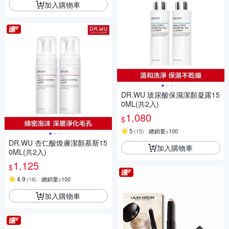
加入購物車
DR.WU 玻尿酸保濕潔顏凝露15
0ML(共2入)
1,080
$
5
(
15
)
總銷量>100
DR.WU 杏仁酸煥膚潔顏慕斯15
加入購物車
0ML(共2入)
1,125
$
4.9
(
18
)
總銷量>100
加入購物車