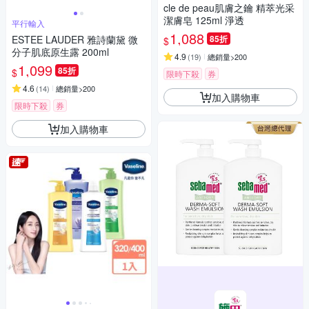
cle de peau肌膚之鑰 精萃光采
潔膚皂 125ml 淨透
平行輸入
1,088
ESTEE LAUDER 雅詩蘭黛 微
85折
$
分子肌底原生露 200ml
4.9
(
19
)
總銷量>200
1,099
85折
$
限時下殺
券
4.6
(
14
)
總銷量>200
加入購物車
限時下殺
券
加入購物車