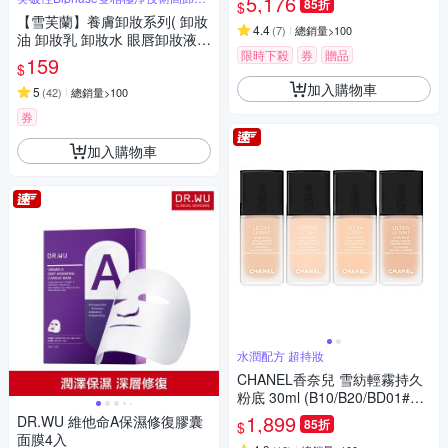
5,176
85折
$
力
【雪芙蘭】養膚卸妝系列( 卸妝
4.4
(
7
)
總銷量>100
油 卸妝乳 卸妝水 眼唇卸妝液
限時下殺
券
贈品
洗卸潔面乳 )
159
$
加入購物車
5
(
42
)
總銷量>100
券
加入購物車
水潤配方 超持妝
CHANEL香奈兒 雪紡輕霧持久
粉底 30ml (B10/B20/BD01#BD
11)
1,899
DR.WU 維他命A保濕修復膠囊
85折
$
面膜4入