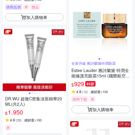
挑戰低價
券
贈品
加入購物車
全新升級 雅詩蘭黛特潤眼霜
Estee Lauder 雅詩蘭黛 特潤全
能修護亮眼霜15ml (國際航空
版)
929
85折
$
4.8
(
12
)
總銷量>100
DR.WU 超微C密集淡斑精華20
限時下殺
券
ML(共2入)
加入購物車
1,950
$
4.8
(
28
)
總銷量>100
券