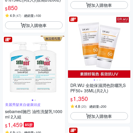
加入購物車
850
$
4.9
(
47
)
總銷量>100
加入購物車
DR.WU 全能保濕潤色防曬乳S
PF50+ 35ML(共2入)
1,350
$
美麗秀髮來自健康頭皮
4.8
(
20
)
總銷量>200
sebamed施巴 油性洗髮乳1000
加入購物車
ml 2入組
1,459
85折
$
4.9
(
42
)
總銷量>100