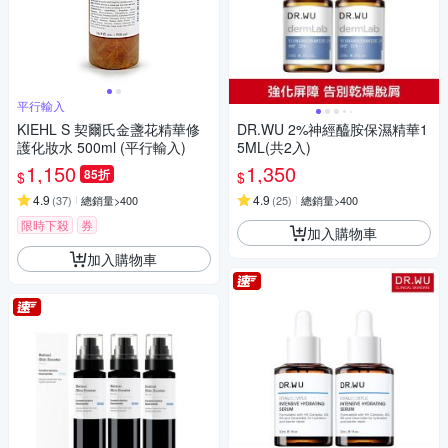
平行輸入
KIEHL S 契爾氏金盞花精華修
DR.WU 2%神經醯胺保濕精華1
護化妝水 500ml (平行輸入)
5ML(共2入)
1,150
1,350
85折
$
$
4.9
4.9
(
37
)
總銷量>400
(
25
)
總銷量>400
限時下殺
券
加入購物車
加入購物車