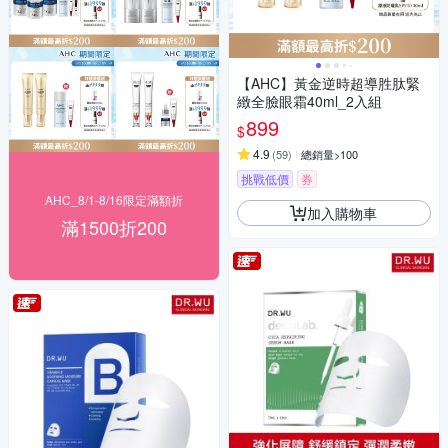
【AHC】黃金逆時超導胜肽緊
緻全臉眼霜40ml_2入組
899
$
4.9
(
59
)
總銷量>100
挑戰低價
券
AHC_8/1-8/16限定滿額折
加入購物車
滿1500折200