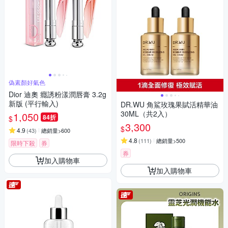
偽素顏好氣色
Dior 迪奧 癮誘粉漾潤唇膏 3.2g
新版 (平行輸入)
DR.WU 角鯊玫瑰果賦活精華油
30ML（共2入）
1,050
84折
$
3,300
$
4.9
(
43
)
總銷量>600
4.8
(
111
)
總銷量>500
限時下殺
券
券
加入購物車
加入購物車