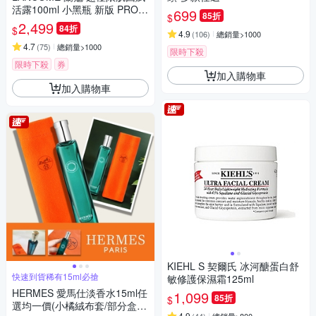
活露100ml 小黑瓶 新版 PRO升
699
85折
$
級版
2,499
84折
$
4.9
(
106
)
總銷量>1000
4.7
(
75
)
總銷量>1000
限時下殺
限時下殺
券
加入購物車
加入購物車
KIEHL S 契爾氏 冰河醣蛋白舒
快速到貨稀有15ml必搶
敏修護保濕霜125ml
HERMES 愛馬仕淡香水15ml任
1,099
85折
$
選均一價(小橘絨布套/部分盒
4.9