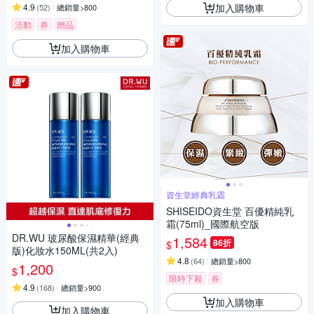
加入購物車
4.9
(
52
)
總銷量>800
活動
券
贈品
加入購物車
資生堂經典乳霜
SHISEIDO資生堂 百優精純乳
霜(75ml)_國際航空版
DR.WU 玻尿酸保濕精華(經典
1,584
86折
$
版)化妝水150ML(共2入)
4.8
(
64
)
總銷量>800
1,200
$
限時下殺
券
4.9
(
168
)
總銷量>900
加入購物車
加入購物車