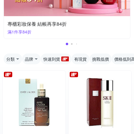
專櫃彩妝保養 結帳再享84折
滿1件享84折
分類
品牌
快速到貨
有現貨
挑戰低價
價格低到