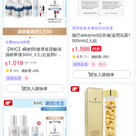
潤澤保濕 乾癢肌沐浴首選
施巴sebamed抗乾敏滋潤浴露1
000mlx2入組
女團aespa推薦
1,588
【AHC】瞬效B5微導玻尿酸保
85折
$
濕精華液30ml_3入(右旋B5/玻
4.9
(
71
)
總銷量>200
尿酸/保濕霸主/高效修護/敏感肌
1,019
$1,119
$
挑戰低價
券
贈品
適用)
5
(
30
)
總銷量>200
加入購物車
挑戰低價
券
加入購物車