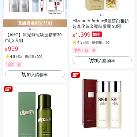
Elizabeth Arden伊麗莎白雅頓
超進化黃金導航膠囊 90顆
1,399
【AHC】淨光無瑕淡斑精華30
85折
$
ml_2入組
4.9
(
40
)
總銷量>100
999
$
限時下殺
券
4.8
(
43
)
總銷量>200
加入購物車
活動
券
加入購物車