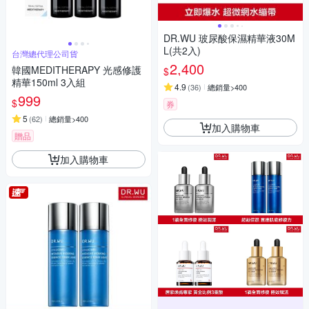
DR.WU 玻尿酸保濕精華液30M
L(共2入)
台灣總代理公司貨
2,400
韓國MEDITHERAPY 光感修護
$
精華150ml 3入組
4.9
(
36
)
總銷量>400
999
$
券
5
(
62
)
總銷量>400
加入購物車
贈品
加入購物車