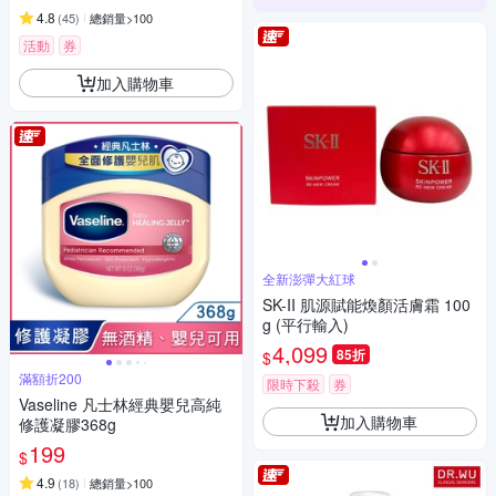
4.8
(
45
)
總銷量>100
活動
券
加入購物車
全新澎彈大紅球
SK-II 肌源賦能煥顏活膚霜 100
g (平行輸入)
4,099
85折
$
滿額折200
限時下殺
券
Vaseline 凡士林經典嬰兒高純
加入購物車
修護凝膠368g
199
$
4.9
(
18
)
總銷量>100