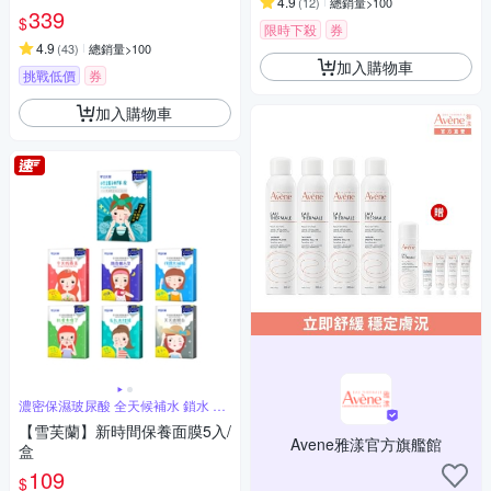
4.9
(
12
)
總銷量>100
339
$
限時下殺
券
4.9
(
43
)
總銷量>100
加入購物車
挑戰低價
券
加入購物車
濃密保濕玻尿酸 全天候補水 鎖水 儲
水
【雪芙蘭】新時間保養面膜5入/
Avene雅漾官方旗艦館
盒
109
$