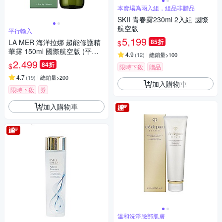
本賣場為兩入組，組品非贈品
SKII 青春露230ml 2入組 國際
航空版
平行輸入
5,199
LA MER 海洋拉娜 超能修護精
85折
$
華露 150ml 國際航空版 (平行
4.9
(
12
)
總銷量>100
輸入)
2,499
84折
$
限時下殺
贈品
4.7
(
19
)
總銷量>200
加入購物車
限時下殺
券
加入購物車
溫和洗淨臉部肌膚