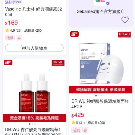
滿額折200
Vaseline 凡士林 經典潤膚露32
Sebamed施巴官方旗艦店
0ml
169
$
4.9
(
28
)
總銷量>200
活動
券
加入購物車
DR.WU 神經醯胺保濕精華面膜
4PCS
425
$
5
(
31
)
總銷量>200
DR.WU 杏仁酸亮白煥膚精華1
活動
券
8%15ML(共2入)(效期202802)