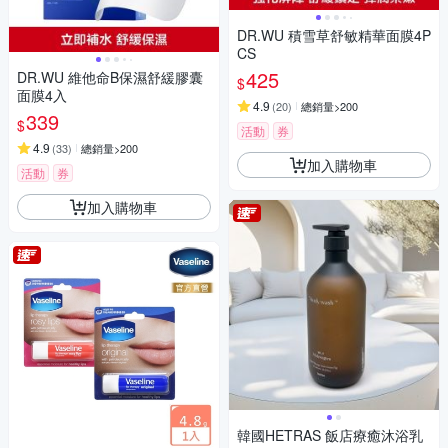
DR.WU 積雪草舒敏精華面膜4P
CS
425
DR.WU 維他命B保濕舒緩膠囊
$
面膜4入
4.9
(
20
)
總銷量>200
339
$
活動
券
4.9
(
33
)
總銷量>200
加入購物車
活動
券
加入購物車
韓國HETRAS 飯店療癒沐浴乳