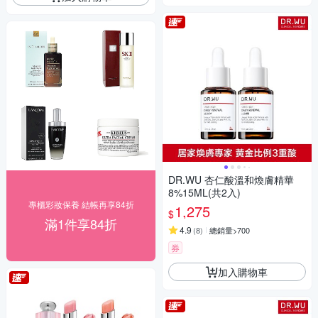
DR.WU 杏仁酸溫和煥膚精華
8%15ML(共2入)
專櫃彩妝保養 結帳再享84折
1,275
$
滿1件享84折
4.9
(
8
)
總銷量>700
券
加入購物車