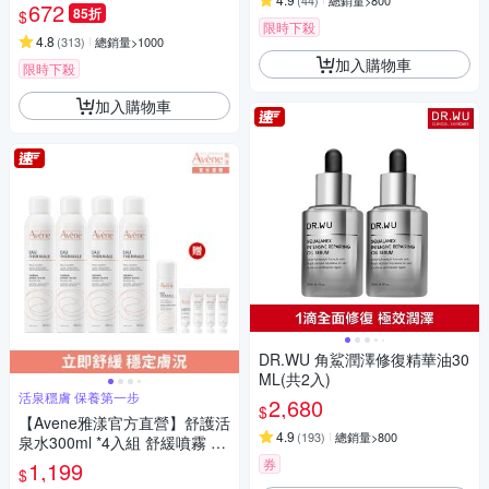
(
44
)
總銷量>800
裝)
672
85折
$
限時下殺
4.8
(
313
)
總銷量>1000
加入購物車
限時下殺
加入購物車
DR.WU 角鯊潤澤修復精華油30
ML(共2入)
活泉穩膚 保養第一步
2,680
$
【Avene雅漾官方直營】舒護活
4.9
(
193
)
總銷量>800
泉水300ml *4入組 舒緩噴霧 改
善膚質的水
券
1,199
$