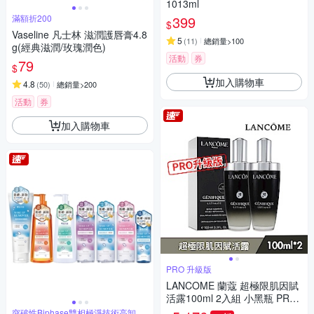
1013ml
滿額折200
399
$
Vaseline 凡士林 滋潤護唇膏4.8
5
(
11
)
總銷量>100
g(經典滋潤/玫瑰潤色)
活動
券
79
$
加入購物車
4.8
(
50
)
總銷量>200
活動
券
加入購物車
PRO 升級版
LANCOME 蘭蔻 超極限肌因賦
活露100ml 2入組 小黑瓶 PRO
升級版 國際航空版
突破性Biphase雙相極淨技術高卸妝