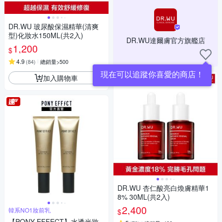
DR.WU 玻尿酸保濕精華(清爽
型)化妝水150ML(共2入)
DR.WU達爾膚官方旗艦店
1,200
$
4.9
(
84
)
總銷量>500
現在可以追蹤你喜愛的商店！
加入購物車
DR.WU 杏仁酸亮白煥膚精華1
8% 30ML(共2入)
2,400
韓系NO1妝前乳
$
【PONY EFFECT】水透光妝