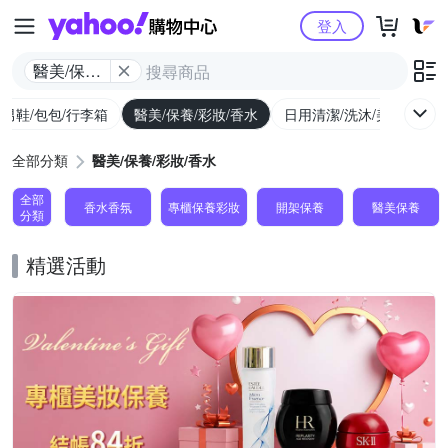
Yahoo購物中心
登入
醫美/保養/
彩妝/香水
/男鞋/包包/行李箱
醫美/保養/彩妝/香水
日用清潔/洗沐/美髮
食
全部分類
醫美/保養/彩妝/香水
全部
香水香氛
專櫃保養彩妝
開架保養
醫美保養
分類
精選活動