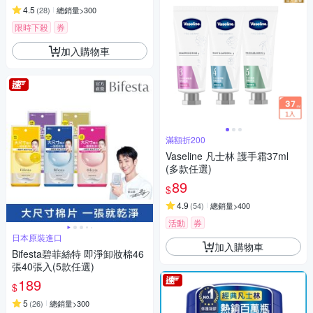
4.5
(
28
)
總銷量>300
限時下殺
券
加入購物車
滿額折200
Vaseline 凡士林 護手霜37ml
(多款任選)
89
$
4.9
(
54
)
總銷量>400
活動
券
日本原裝進口
加入購物車
Bifesta碧菲絲特 即淨卸妝棉46
張40張入(5款任選)
189
$
5
(
26
)
總銷量>300