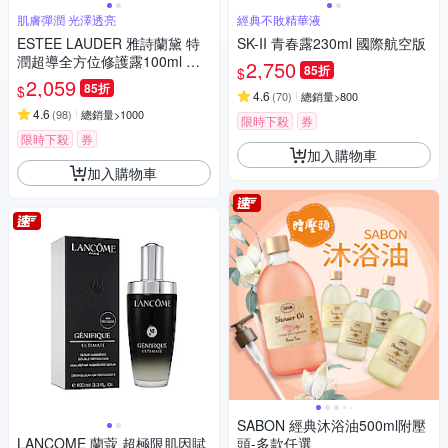
肌膚彈潤 光澤透亮
經典不敗精華液
ESTEE LAUDER 雅詩蘭黛 特
SK-II 青春露230ml 國際航空版
潤超導全方位修護露100ml 小
2,750
85折
$
棕瓶 國際航空版
2,059
85折
$
4.6
(
70
)
總銷量>800
4.6
(
98
)
總銷量>1000
限時下殺
券
限時下殺
券
加入購物車
加入購物車
SABON 經典沐浴油500ml附壓
LANCOME 蘭蔻 超極限肌因賦
頭-多款任選