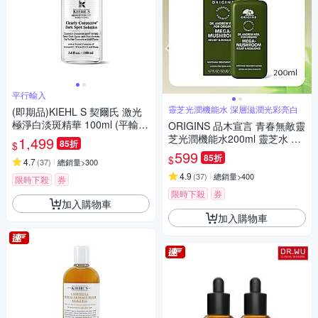
平行輸入
靈芝光潤機能水 深層滋潤光彩亮白
(即期品)KIEHL S 契爾氏 激光
極淨白淡斑精華 100ml (平輸)
ORIGINS 品木宣言 青春無敵靈
效期至20270501
芝光潤機能水200ml 靈芝水 國
1,499
85折
$
際航空版
599
85折
$
4.7
(
37
)
總銷量>300
4.9
(
37
)
總銷量>400
限時下殺
券
限時下殺
券
加入購物車
加入購物車