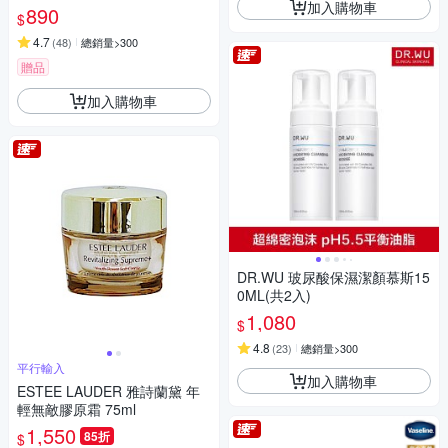
加入購物車
890
$
4.7
(
48
)
總銷量>300
贈品
加入購物車
DR.WU 玻尿酸保濕潔顏慕斯15
0ML(共2入)
1,080
$
4.8
(
23
)
總銷量>300
平行輸入
加入購物車
ESTEE LAUDER 雅詩蘭黛 年
輕無敵膠原霜 75ml
1,550
85折
$