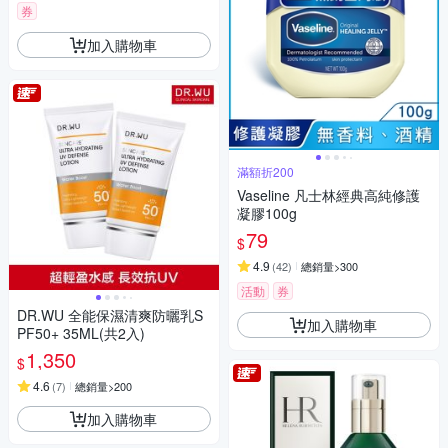
券
加入購物車
滿額折200
Vaseline 凡士林經典高純修護
凝膠100g
79
$
4.9
(
42
)
總銷量>300
活動
券
DR.WU 全能保濕清爽防曬乳S
加入購物車
PF50+ 35ML(共2入)
1,350
$
4.6
(
7
)
總銷量>200
加入購物車