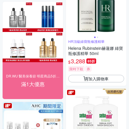
HR頂級綠寶瓶修護精華
Helena Rubinstein赫蓮娜 綠寶
瓶修護精華 50ml
3,288
85折
$
限時下殺
券
DR.WU 醫美保養節 明星商品5折up
加入購物車
滿1大優惠