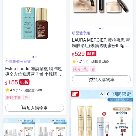
明星雙享組
LAURA MERCIER 蘿拉蜜思 蜜
粉眼彩組(煥顏透明蜜粉9.3g➕
奢華mini眼彩筆1g #Rose Gol
529
85折
$
d) 旅行組
台灣專櫃公司貨
4.7
(
14
)
總銷量>200
Estee Lauder雅詩蘭黛 特潤超
限時下殺
券
導全方位修護露 7ml 小棕瓶 台
加入購物車
灣專櫃公司貨
155
85折
$
4.9
(
11
)
總銷量>200
限時下殺
券
加入購物車