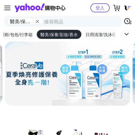
Yahoo購物中心
登入
醫美/保養/
彩妝/香水
/男鞋/包包/行李箱
醫美/保養/彩妝/香水
日用清潔/洗沐/美髮
食