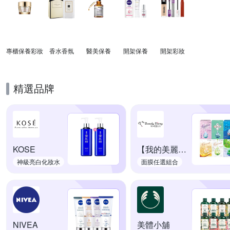
專櫃保養彩妝
香水香氛
醫美保養
開架保養
開架彩妝
精選品牌
KOSE
【我的美麗日記】
神級亮白化妝水
面膜任選組合
NIVEA
美體小舖