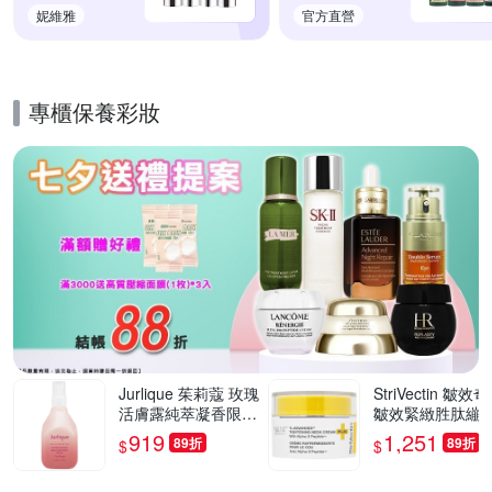
妮維雅
官方直營
專櫃保養彩妝
的優惠推薦活動
Jurlique 茱莉蔻 玫瑰
StriVectin 皺效
活膚露純萃凝香限量
皺效緊緻胜肽繃
版(100ml)(公司貨)
霜(30ml)(公司貨)
919
1,251
89折
89折
$
$