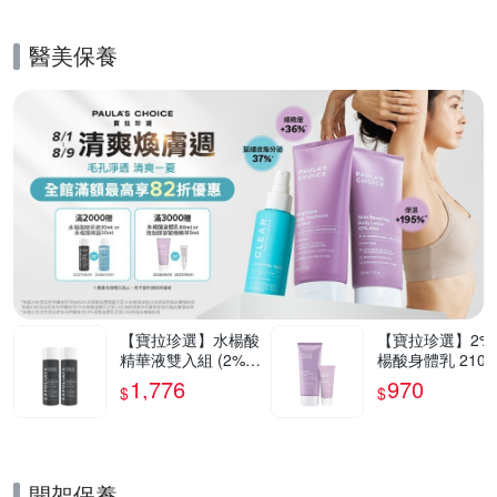
醫美保養
的優惠推薦活動
【寶拉珍選】水楊酸
【寶拉珍選】2%
精華液雙入組 (2%水
楊酸身體乳 210m
楊酸精華液 118ml x
1,776
970
$
$
2) 效期至2026/12
開架保養
的優惠推薦活動