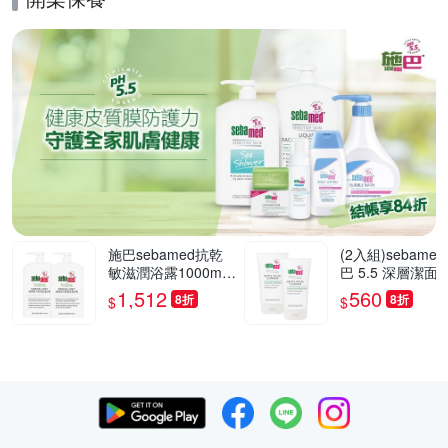
施巴sebamed抗乾
(2入組)sebame
敏滋潤浴露1000mlx
巴 5.5 深層潔面
2入組
0mlx2
1,512
560
8折
8折
$
$