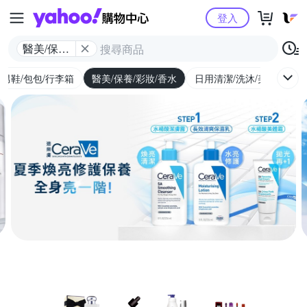
Yahoo購物中心
登入
醫美/保養/
彩妝/香水
/男鞋/包包/行李箱
醫美/保養/彩妝/香水
日用清潔/洗沐/美髮
食