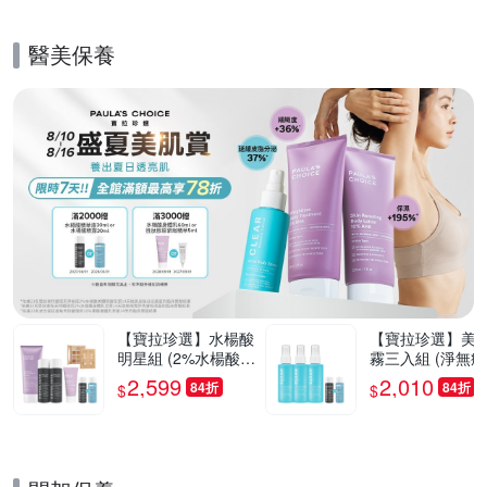
醫美保養
的優惠推薦活動
【寶拉珍選】水楊酸
【寶拉珍選】美
明星組 (2%水楊酸精
霧三入組 (淨無痘
華液118ml x2 + 2%
水楊酸美體噴露1
2,599
2,010
84折
84折
$
$
水楊酸身體乳210ml)
ml x3)
部分效期至2026/12