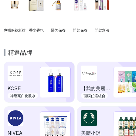
專櫃保養彩妝
香水香氛
醫美保養
開架保養
開架彩妝
精選品牌
KOSE
【我的美麗日記】
神級亮白化妝水
面膜任選組合
NIVEA
美體小舖