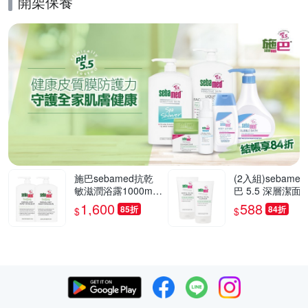
開架保養
的優惠推薦活動
施巴sebamed抗乾
(2入組)sebame
敏滋潤浴露1000mlx
巴 5.5 深層潔面
2入組
0mlx2
1,600
588
85折
84折
$
$