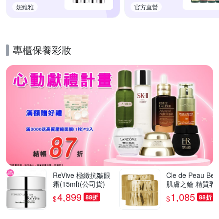
妮維雅
官方直營
專櫃保養彩妝
的優惠推薦活動
ReVive 極緻抗皺眼
Cle de Peau Bea
霜(15ml)(公司貨)
肌膚之鑰 精質乳
(2ml)*2旅行袋組
4,899
1,085
88折
88折
$
$
司貨)