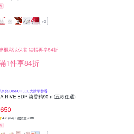
券
+2
專櫃彩妝保養 結帳再享84折
滿1件享84折
香奈兒/Dior/CHLOE大牌平替香
LA RIVE EDP 淡香精90ml(五款任選)
650
4.8
(
64
)
總銷量>600
券