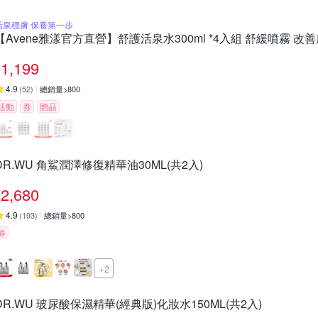
活泉穩膚 保養第一步
【Avene雅漾官方直營】舒護活泉水300ml *4入組 舒緩噴霧 改
1,199
4.9
(
52
)
總銷量>800
活動
券
贈品
DR.WU 角鯊潤澤修復精華油30ML(共2入)
2,680
4.9
(
193
)
總銷量>800
券
+2
DR.WU 玻尿酸保濕精華(經典版)化妝水150ML(共2入)