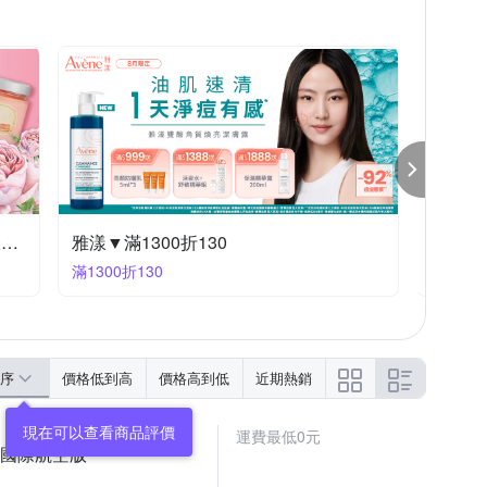
NIVEA 妮維雅
NARS
O.P.I
包裝顯示
請參考圖文或包裝上所標示之說明
曬後舒緩
入浴劑/入浴酵素/泡澡球
SHISEIDO 資生堂東京櫃
tore Ferragamo
O 后
其他品牌
理膚寶水
YSL
效期限請詳見產品包裝標示。
2028/03
保存期限3年、有效期限請詳見產品包裝標示。
，請詳見產品包裝標示。
2024.06 / 2027.06
滿199元大優惠
PONY
滿199大優惠
滿2000
序
價格低到高
價格高到低
近期熱銷
運費最低0元
瓶 國際航空版