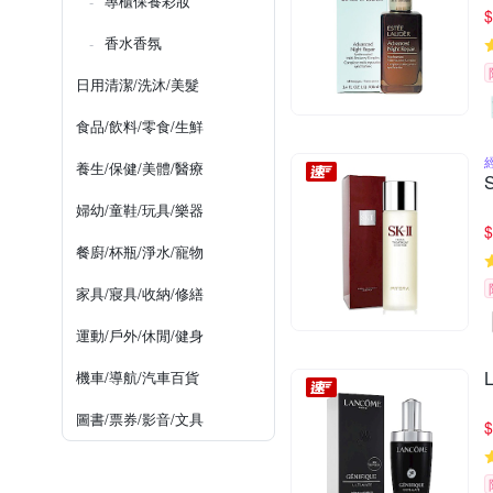
專櫃保養彩妝
$
香水香氛
日用清潔/洗沐/美髮
食品/飲料/零食/生鮮
養生/保健/美體/醫療
婦幼/童鞋/玩具/樂器
$
餐廚/杯瓶/淨水/寵物
家具/寢具/收納/修繕
運動/戶外/休閒/健身
機車/導航/汽車百貨
圖書/票券/影音/文具
$