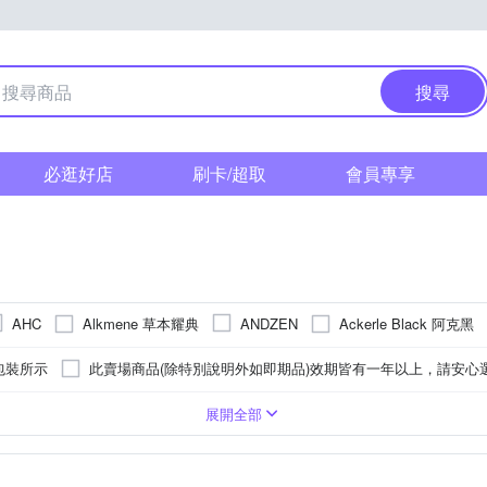
搜尋
必逛好店
刷卡/超取
會員專享
Alkmene 草本耀典
Ackerle Black 阿克黑
AHC
ANDZEN
alvin Klein 凱文克萊
CeraVe 適樂膚
Cetaphil 舒特膚
CHAN
包裝所示
此賣場商品(除特別說明外如即期品)效期皆有一年以上，請安心
COSME DECORTE 黛珂
Dior 迪奧
Dr.Dou
Diptyque
商品資訊
保存期限三年，製造日期或有效期限，請詳見產品包裝標示。
液
調
臉部
全年齡
擴香
香氛
化妝水/青春露/導入液
無
手足保養
嬰兒孩童
複方精油
草本調
唇部
柑苔調
香氛蠟燭
潔顏
眼部
東方調
面膜/凍膜/凝凍/泥膜
按摩油
手足
東方花香調
眉部
香氛護手霜
私密保
隔
禮
展開全部
Estee Lauder 雅詩蘭黛
Giorgio Armani 亞曼尼
G&M
為主。
詳見產品外包裝
3年(實際效期依瓶身所示)
5年(實際
香氛皂
氣墊粉餅/蜜粉/粉餅
香氛油
體香膏
唇蜜/口紅
加濕器
眼膜/眼霜/眼膠
擴香儀
香氛包
卸妝
Kiehl’s 契爾氏
Kanebo 佳麗寶
JIMMY CHOO
Jo Malone
際依外包裝標示為主
製造日期或有效期限，請詳見產品包裝標示。
頰彩/修容
去角質
唇部保養
修護霜
眼影
止汗劑/