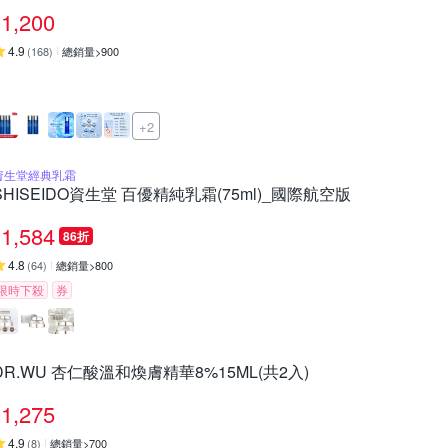
1,200
4.9
(
168
)
總銷量>900
+2
資生堂經典乳霜
SHISEIDO資生堂 百優精純乳霜(75ml)_國際航空版
1,584
86折
4.8
(
64
)
總銷量>800
限時下殺
券
DR.WU 杏仁酸溫和煥膚精華8%15ML(共2入)
1,275
4.9
(
8
)
總銷量>700