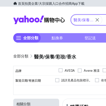
首頁
拍賣
企業/大宗採購入口
合作招商
App下載
Yahoo購物中心
醫美/保養/
彩妝/香水
全部分類
點換券
登記送
醫美/保養/彩妝/香水
Avene 雅漾
AVEDA
品牌
BodyTemple 身體殿堂
C
請詳見產品包裝標示。
依
製造日期/有效日期
品牌名稱
CLINIQUE 倩碧
COACH
依商品外包裝所示
請參考
乳液/乳霜/日霜/晚霜
香水
花香調
臉部眼部
大人
專櫃
香精
女生
開架
木質調
身體保養
單方精油
男生
醫美/藥局
精華
清新
品類
類別
香調
適用部位
適用對象
品牌定位
Elizabeth Arden 伊麗莎白雅頓
正確效期請以實際出貨商品標示
沐浴乳/沐浴露/沐浴精
調和油
海洋調
噴霧
線香
定妝
ISSEY MIYAKE 三宅一生
相關分類
依商品包裝標示
3年，實
BB霜/CC霜/飾底乳
腮紅/