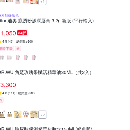
+1
偽素顏好氣色
Dior 迪奧 癮誘粉漾潤唇膏 3.2g 新版 (平行輸入)
1,050
84折
4.9
(
43
)
總銷量>600
限時下殺
券
DR.WU 角鯊玫瑰果賦活精華油30ML（共2入）
3,300
4.8
(
111
)
總銷量>500
券
+2
DR.WU 玻尿酸保濕精華化妝水150ML(經典版)