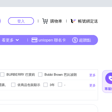
購物車
帳號綁定送
登入
看更多
uniopen 聯名卡
超贈點
BURBERRY 巴寶莉
Bobbi Brown 芭比波朗
更多
EL 香奈兒
CLARINS 克蘭詩
選購。
依商品包裝顯示
3年
-
更多
xi 朵璽
DR.WU 達爾膚
ebio 伊比歐
請參照商品介紹
請詳見產品包裝標示
養
離防曬
盒(多種香調)
耗材
清潔保養套組
香氛飾品/配件
果香調
美食調
香薰機
薰苔調
更多
更多
更多
Guerlain 嬌蘭
Hermes 愛馬仕
效期依瓶身所示)
有效期限請詳見產品包裝標示。
粉底液/霜
香氛襯紙
護手霜
香膏
KOSE 高絲
L’Occitane 歐舒丹
依產品外包裝標示
依外包裝標示
體香劑
指甲油/指甲貼
眼線
睫毛膏