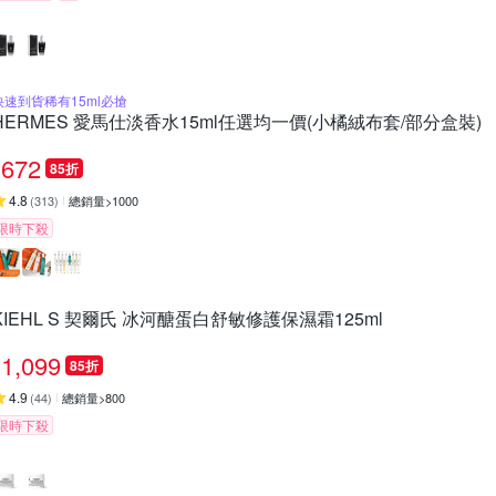
快速到貨稀有15ml必搶
HERMES 愛馬仕淡香水15ml任選均一價(小橘絨布套/部分盒裝)
672
85折
4.8
(
313
)
總銷量>1000
限時下殺
KIEHL S 契爾氏 冰河醣蛋白舒敏修護保濕霜125ml
1,099
85折
4.9
(
44
)
總銷量>800
限時下殺