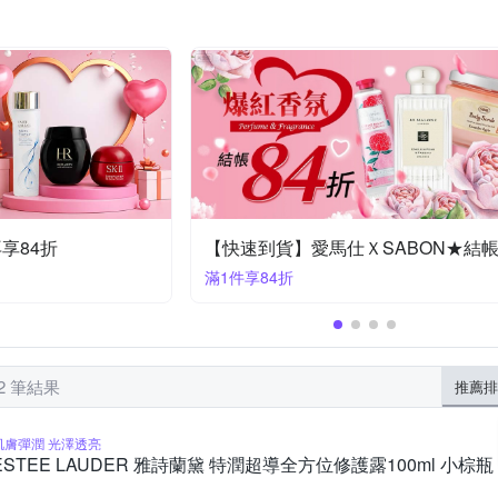
VIN 浪凡
LANCOME 蘭蔻
LUSH 嵐舒
MONTBLANC 萬寶龍
期限，請詳見產品包裝標示
依外盒標示日期
如包裝所示
依照
手工皂
眉彩/染眉膏
洗手乳/乾洗手
假睫毛
乳液噴霧
SHISEIDO 資生堂
Sulwhasoo 雪花秀
K
SABON
Salva
示
依包裝上標示
如外包裝所示
依商品外包裝標示
三年
增長液
除毛膏
ley 希思黎
St.Clare 聖克萊爾
WHO
SK-II/SK2
SUQQU
詳見產品包裝標示。
依包裝上所示
依商品標示
製造日期、有
製造日期或有效期限，請詳見產品包裝標示
詳情請見商品包裝
保存期限、有效期限請詳見產品包裝標示。
四年，製造日期或有效期限
詳見商品外包裝
依包裝顯示
 明星商品5折up
美妝保養快速到貨 下單再享85折
滿1件享85折
22 筆結果
推薦排
肌膚彈潤 光澤透亮
ESTEE LAUDER 雅詩蘭黛 特潤超導全方位修護露100ml 小棕