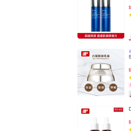
$
$
$