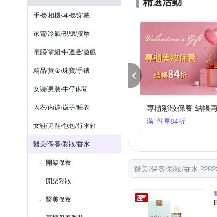
精選活動
LA MER 海洋拉娜
LAN
保存期限3年、製造日期或有效
潤唇膏/護唇膏
香皂/藥皂/
手機/相機/耳機/穿戴
OHANA MAHAALO
RM
依商品標示所示
依包裝標
沐浴油/沐浴鹽
眉毛/睫毛
家電/冷氣/視聽/按摩
Shu uemura 植村秀
Sis
三年，製造日期或有效期限，請
電腦/零組件/週邊/遊戲
36個月
依產品包裝標示
精品/黃金/珠寶/手錶
3年，依包裝實際標示為主
女裝/男裝/牛仔休閒
5年
2024.03 / 2027.03
▼滿1300折130
內衣/內褲/襪子/睡衣
DR.WU 醫美保養節
00折130
滿1大優惠
女鞋/男鞋/包包/行李箱
醫美/保養/彩妝/香水
開架保養
醫美/保養/彩妝/香水 229
開架彩妝
醫美保養