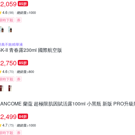
2,059
85折
4.6
(
98
)
總銷量>1000
限時下殺
券
經典不敗精華液
SK-II 青春露230ml 國際航空版
2,750
85折
4.6
(
70
)
總銷量>800
限時下殺
券
LANCOME 蘭蔻 超極限肌因賦活露100ml 小黑瓶 新版 PRO升級
2,499
84折
4.7
(
75
)
總銷量>1000
限時下殺
券