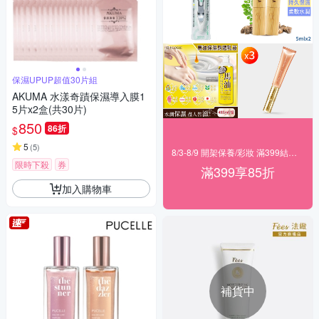
保濕UPUP超值30片組
AKUMA 水漾奇蹟保濕導入膜1
5片x2盒(共30片)
850
86折
$
5
(
5
)
8/3-8/9 開架保養/彩妝 滿399結帳85折
限時下殺
券
滿399享85折
加入購物車
補貨中