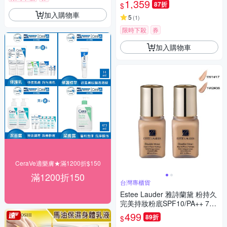
1,359
87折
$
加入購物車
5
(
1
)
限時下殺
券
加入購物車
CeraVe適樂膚★滿1200折$150
滿1200折150
台灣專櫃貨
Estee Lauder 雅詩蘭黛 粉持久
完美持妝粉底SPF10/PA++ 7ml
兩入組 任選 台灣專櫃貨
499
89折
$