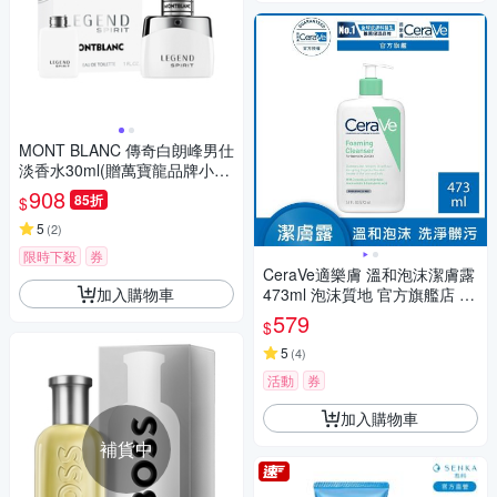
MONT BLANC 傳奇白朗峰男仕
淡香水30ml(贈萬寶龍品牌小香
乙瓶)
908
85折
$
5
(
2
)
限時下殺
券
CeraVe適樂膚 溫和泡沫潔膚露
加入購物車
473ml 泡沫質地 官方旗艦店 溫
和清潔
579
$
5
(
4
)
活動
券
加入購物車
補貨中