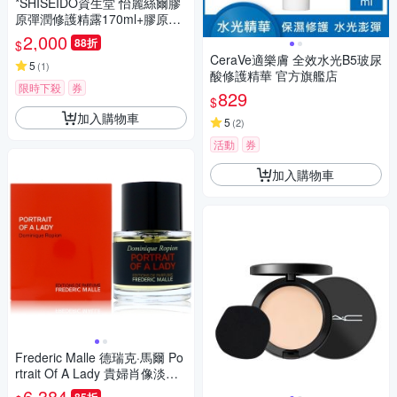
*SHISEIDO資生堂 怡麗絲爾膠
原彈潤修護精露170ml+膠原彈
潤修護精華乳130ml+膠原彈潤
2,000
88折
$
多效美肌乳35ml (禮盒特惠組)
CeraVe適樂膚 全效水光B5玻尿
(全新改版/正統公司貨)
5
(
1
)
酸修護精華 官方旗艦店
限時下殺
券
829
$
加入購物車
5
(
2
)
活動
券
加入購物車
Frederic Malle 德瑞克·馬爾 Po
rtrait Of A Lady 貴婦肖像淡香
精 EDP 50ml
6,384