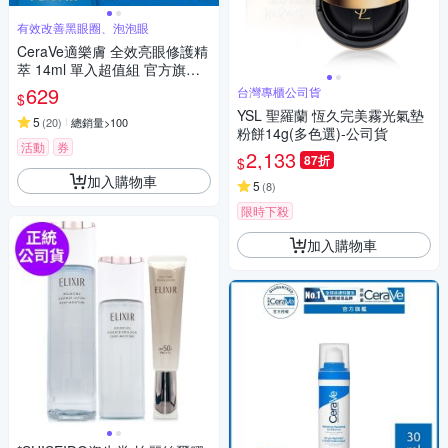
有效改善黑眼圈、泡泡眼
CeraVe適樂膚 全效亮眼修護精
萃 14ml 單入超值組 官方旗艦
店
629
台灣專櫃公司貨
$
YSL 聖羅蘭 恆久完美霧光氣墊
5
(
20
)
總銷量>100
粉餅14g(多色選)-公司貨
活動
券
2,133
87折
$
加入購物車
5
(
8
)
限時下殺
加入購物車