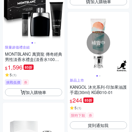
加入購物車
補貨中
限量超值禮盒組
MONTBLANC 萬寶龍 傳奇經典
男性淡香水禮盒(淡香水100ml
+小香15ml+沐浴精100ml)-贈隨
1,596
85折
$
機紙袋
5
(
1
)
新品上市
挑戰低價
券
KANGOL 沐光系列-印加果油護
加入購物車
手霜(30ml) KGB010-01
244
85折
$
5
(
1
)
限時下殺
券
貨到通知我