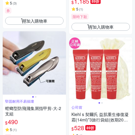
1,185
89折
$
5
(
3
)
5
(
1
)
券
限時下殺
加入購物車
加入購物車
堅固耐用不易損壞
公司貨
螳螂型防飛濺集屑指甲剪-大-2
支組
Kiehl s 契爾氏 益肌重生修復凝
霜(14ml)*3旅行袋組(效期2028.
490
$
08 公司貨)
528
89折
$
5
(
1
)