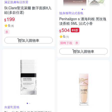
滿足肌膚每日所需
St.Clare聖克萊爾 數字面膜8入
組(多款任選)
隨身攜帶沾式香氛
199
Penhaligon s 潘海利根 黑玫瑰
$
淡香精 5ML 沾式小香
5
(
4
)
504
85折
$
券
5
(
1
)
加入購物車
限時下殺
券
加入購物車
水凝乳質地