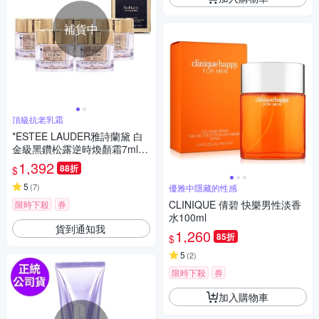
補貨中
頂級抗老乳霜
*ESTEE LAUDER雅詩蘭黛 白
金級黑鑽松露逆時煥顏霜7ml*5
(正統公司貨)
1,392
88折
$
5
(
7
)
優雅中隱藏的性感
CLINIQUE 倩碧 快樂男性淡香
限時下殺
券
水100ml
貨到通知我
1,260
85折
$
5
(
2
)
限時下殺
券
加入購物車