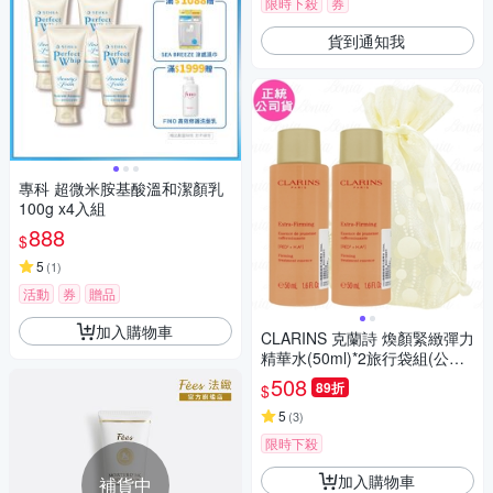
限時下殺
券
貨到通知我
專科 超微米胺基酸溫和潔顏乳
100g x4入組
888
$
5
(
1
)
活動
券
贈品
加入購物車
CLARINS 克蘭詩 煥顏緊緻彈力
精華水(50ml)*2旅行袋組(公司
貨)
508
89折
$
5
(
3
)
限時下殺
加入購物車
補貨中