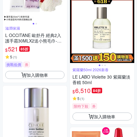
滋潤保濕
L OCCITANE 歐舒丹 經典2入
護手霜30MLX2送小熊毛巾-乳
油木+乳油木
521
85折
$
5
(
1
)
挑戰低價
券
紫羅蘭50ml 2026新香
加入購物車
LE LABO Violette 30 紫羅蘭淡
香精 50ml
6,510
84折
$
5
(
1
)
限時下殺
券
加入購物車