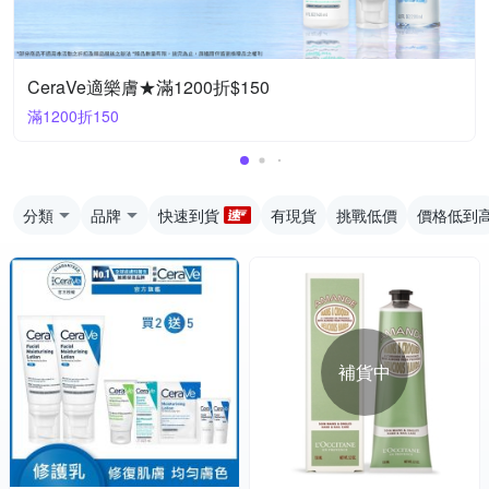
CeraVe適樂膚★滿1200折$150
滿1200折150
分類
品牌
快速到貨
有現貨
挑戰低價
價格低到
補貨中