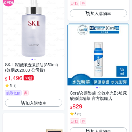
活動
券
加入購物車
SK-Ⅱ 深層淨透潔顏油(250ml)
(效期2028.03 公司貨)
1,496
89折
$
5
(
1
)
CeraVe適樂膚 全效水光B5玻尿
挑戰低價
券
酸修護精華 官方旗艦店
加入購物車
829
$
5
(
2
)
活動
券
加入購物車