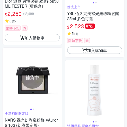
Dior 迪奧 男性保養保濕乳液50
ML TESTER (環保盒)
搶先上市
2,250
YSL 恆久完美裸光無瑕粉底露
$2,499
$
25ml 多色可選
5
(
2
)
2,523
87折
$
限時下殺
券
5
(
1
)
加入購物車
限時下殺
券
加入購物車
補貨中
全新幻彩限定版
NARS 裸光幻彩蜜粉餅 #Auror
a 10g (幻彩限定版)
法國原裝 原廠公司貨