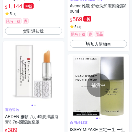
1,144
Avene雅漾 舒敏洗卸潔顏凝露2
89折
$
00ml
5
(
1
)
569
8折
$
限時下殺
券
5
(
4
)
貨到通知我
限時下殺
券
贈品
加入購物車
補貨中
薄透質地
ARDEN 雅頓 八小時潤澤護唇
膏3.7g-國際航空版
自用超划算
389
ISSEY MIYAKE 三宅一生 一生
$