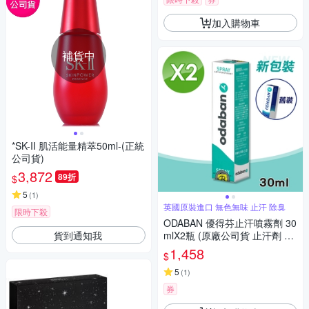
加入購物車
補貨中
*SK-II 肌活能量精萃50ml-(正統
公司貨)
3,872
89折
$
5
(
1
)
英國原裝進口 無色無味 止汗 除臭
限時下殺
ODABAN 優得芬止汗噴霧劑 30
貨到通知我
mlX2瓶 (原廠公司貨 止汗劑 止
汗噴霧)
1,458
$
5
(
1
)
券