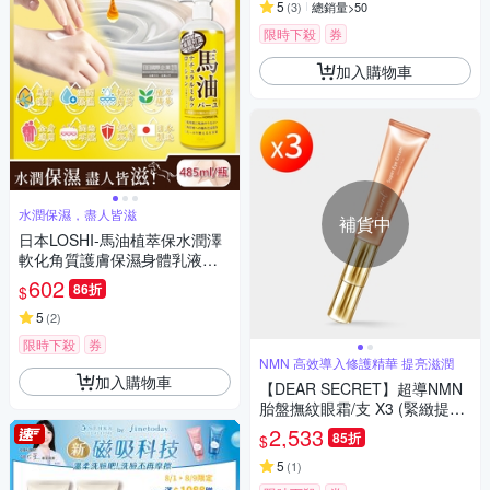
5
(
3
)
總銷量>50
限時下殺
券
加入購物車
水潤保濕，盡人皆滋
補貨中
日本LOSHI-馬油植萃保水潤澤
軟化角質護膚保濕身體乳液按
壓瓶485ml/黃瓶(滋潤肌膚萬用
602
86折
$
霜,多效護理精華油,美體保養乳
霜)
5
(
2
)
限時下殺
券
NMN 高效導入修護精華 提亮滋潤
加入購物車
【DEAR SECRET】超導NMN
胎盤撫紋眼霜/支 X3 (緊緻提亮
全面保濕 高頻微震按摩)
2,533
85折
$
5
(
1
)