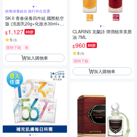
經典保養組合 旅行外出首選
SK-II 青春保養四件組 國際航空
版 (洗面乳20g+化妝水30ml+青
春露30ml+活膚霜15g)
1,127
CLARINS 克蘭詩 彈潤植萃美唇
89折
$
油 7ML
5
(
3
)
960
89折
$
限時下殺
券
5
(
3
)
加入購物車
限時下殺
加入購物車