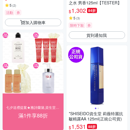
之水 男香125ml【TESTER】
5
(
2
)
1,302
84折
$
活動
券
5
(
3
)
加入購物車
限時下殺
券
貨到通知我
七夕送禮提案★雅詩蘭黛,資生堂▼結帳88折
*SHISEIDO資生堂 莉薇特麗抗
滿1件享88折
皺精露AA 125ml(正統公司貨)
1,531
88折
$