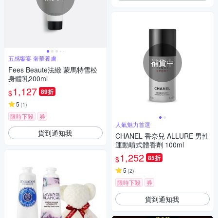
五感饗宴 奢華養膚
補貨中
Fees Beaute法緻 蒙馬特雪松
身體乳200ml
1,127
89折
$
5
(
1
)
限時下殺
券
人氣魅力首選
貨到通知我
CHANEL 香奈兒 ALLURE 男性
運動噴式體香劑 100ml
1,252
85折
$
5
(
2
)
限時下殺
券
貨到通知我