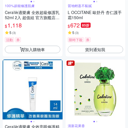
100%超能修護肌膚
質地輕盈不黏膩
CeraVe適樂膚 全效超級修護乳
L OCCITANE 歐舒丹 杏仁護手
52ml 2入 超值組 官方旗艦店
霜150ml
臉部潤澤
1,118
672
85折
$
$
5
5
(
3
)
(
3
)
活動
券
限時下殺
券
加入購物車
貨到通知我
清新花果香
CeraVe適樂膚 全效亮眼修護精