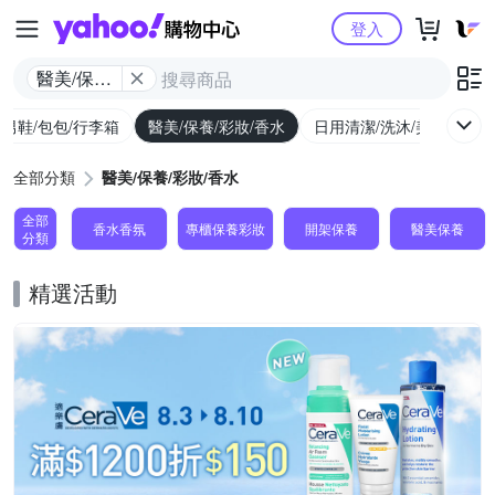
Yahoo購物中心
登入
醫美/保養/
彩妝/香水
/男鞋/包包/行李箱
醫美/保養/彩妝/香水
日用清潔/洗沐/美髮
食
全部分類
醫美/保養/彩妝/香水
全部
香水香氛
專櫃保養彩妝
開架保養
醫美保養
分類
精選活動