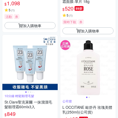
旗艦店 油痘粉刺系列
霜面膜-單片 18g
1,098
$
520
89折
$
5
(
1
)
5
(
1
)
活動
券
限時下殺
券
加入購物車
加入購物車
10分鐘 輕鬆順理毛髮
公司貨
St.Clare聖克萊爾 一抹溜溜毛
髮順理霜60mlx3入
L OCCITANE 歐舒丹 玫瑰美體
乳(250ml)(公司貨)
849
$