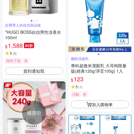
詮釋男人的自信與品味
*HUGO BOSS自信男性淡香水
100ml
1,588
85折
$
5
(
5
)
國民洗面乳
限時下殺
券
專科超微米潔顏乳 大耳狗限量
貨到通知我
版(經典120g/淨荳100g) 1入
123
$
5
(
1
)
活動
券
加入購物車
補貨中