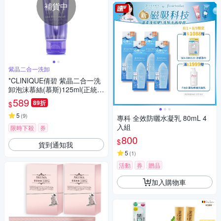
補貨中
紫晶二合一洗卸
*CLINIQUE倩碧 紫晶二合一洗
卸泡沫慕絲(慕斯)125ml(正統公
司貨)
589
89折
$
5
(
9
)
專科 全效防曬水凝乳 80mL 4
入組
限時下殺
券
800
$
貨到通知我
5
(
1
)
活動
券
贈品
加入購物車