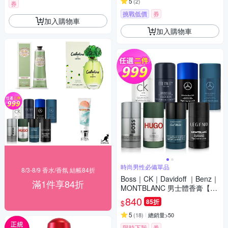
5
(
2
)
券
挑戰低價
券
加入購物車
加入購物車
時尚男性必備單品
8/3-8/9 香水/香氛 結帳84折
Boss｜CK｜Davidoff ｜Benz｜
滿1件享84折
MONTBLANC 男士體香膏【超
值2入任選】
840
85折
$
5
(
18
)
總銷量>50
限時下殺
券