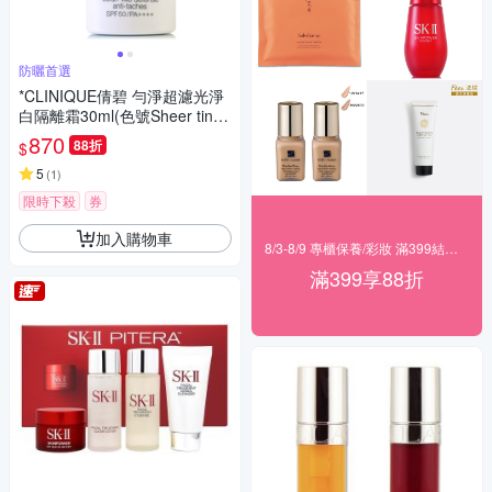
防曬首選
*CLINIQUE倩碧 勻淨超濾光淨
白隔離霜30ml(色號Sheer tint)
(正統公司貨)
870
88折
$
5
(
1
)
限時下殺
券
加入購物車
8/3-8/9 專櫃保養/彩妝 滿399結帳88折
滿399享88折