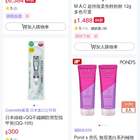
85折
$
M.A.C 超持妝柔焦輕粉餅 12g
5
(
2
)
多色可選
挑戰低價
券
1,488
88折
$
加入購物車
5
(
11
)
總銷量>50
限時下殺
券
加入購物車
Cosmetie嚴選 日本進口公司貨
日本綠鐘+QQ不鏽鋼防滑型指
甲剪(QQ-105)
300
滿額折200
$
Pond s 旁氏 無瑕透白系列極致
5
(
1
)