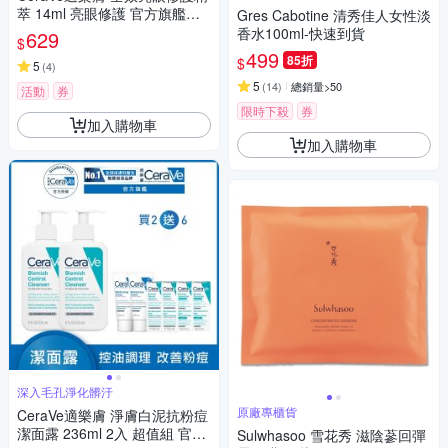
萃 14ml 亮眼修護 官方旗艦店
Gres Cabotine 清秀佳人女性淡
臉部潤澤
香水100ml-快速到貨
629
$
499
85折
$
5
(
4
)
5
(
14
)
總銷量>50
活動
券
限時下殺
券
加入購物車
加入購物車
深入毛孔淨化髒汙
原廠專櫃貨
CeraVe適樂膚 淨膚白泥抗粉痘
潔面露 236ml 2入 超值組 官方
Sulwhasoo 雪花秀 滋陰蔘回彈