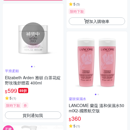
5
(
5
)
限時下殺
加入購物車
補貨中
平滑柔順
Elizabeth Arden 雅頓 白茶花綻
野玫瑰舒體霜 400ml
599
89折
$
5
(
1
)
凝狀保濕水
LANCOME 蘭蔻 溫和保濕水50
限時下殺
券
mlX2-國際航空版
貨到通知我
360
$
5
(
1
)