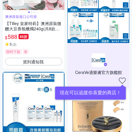
澳洲原裝進口公司貨
【Tilley 皇家特莉】澳洲原裝微
醺大豆香氛蠟燭240g(共8款可
任選)
588
85折
$
5
(
2
)
限時下殺
券
貨到通知我
CeraVe適樂膚官方旗艦館
現在可以追蹤你喜愛的商店！