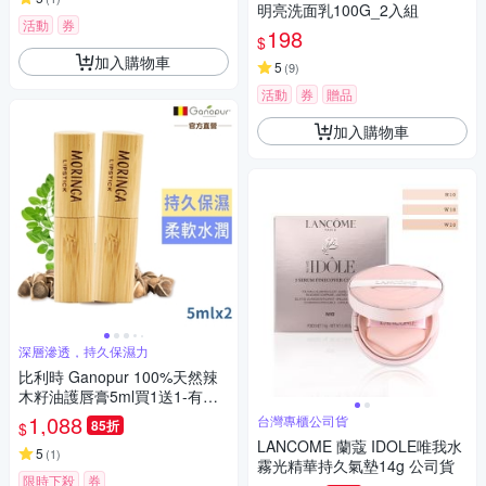
明亮洗面乳100G_2入組
活動
券
198
$
加入購物車
5
(
9
)
活動
券
贈品
加入購物車
深層滲透，持久保濕力
比利時 Ganopur 100%天然辣
木籽油護唇膏5ml買1送1-有效2
027/05
1,088
台灣專櫃公司貨
85折
$
LANCOME 蘭蔻 IDOLE唯我水
5
(
1
)
霧光精華持久氣墊14g 公司貨
限時下殺
券