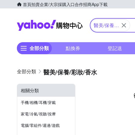
首頁
拍賣
企業/大宗採購入口
合作招商
App下載
Yahoo購物中心
醫美/保養/
彩妝/香水
全部分類
點換券
登記送
醫美/保養/彩妝/香水
相關分類
手機/相機/耳機/穿戴
家電/冷氣/視聽/按摩
電腦/零組件/週邊/遊戲