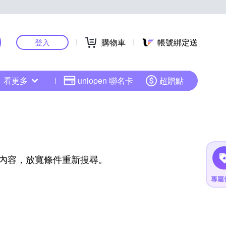
購物車
帳號綁定送
登入
看更多
uniopen 聯名卡
超贈點
內容，放寬條件重新搜尋。