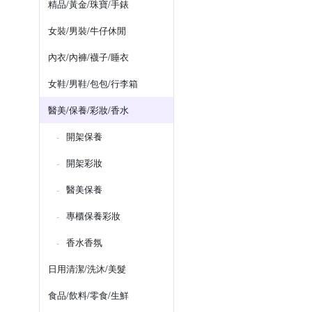
精品/黃金/珠寶/手錶
女裝/男裝/牛仔休閒
內衣/內褲/襪子/睡衣
女鞋/男鞋/包包/行李箱
醫美/保養/彩妝/香水
開架保養
開架彩妝
醫美保養
專櫃保養彩妝
香水香氛
日用清潔/洗沐/美髮
食品/飲料/零食/生鮮